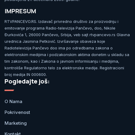
IMPRESUM
RTVPANCEVO.RS. Izdavač privredno društvo za proizvodnju i
emitovanje programa Radio-televizija Pančevo, doo, Nikole
Đurkovića 1, 26000 Pančevo, Srbija, veb sajt rtvpancevo.rs Glavna
urednica Jasmina Petković. Izvršavanje obaveza koje
Radiotelevizija Pančevo doo ima po odredbama zakona o
elektronskim medijima i podzakonskim aktima donetim u skladu sa
tim zakonom, kao i Zakona o javnom informisanju i medijima,
kontroliše Regulatorno telo za elektronske medije. Registracioni
broj medija IN 000600.
Pogledajte još:
O Nama
Pokrivenost
Marketing
Kontakt