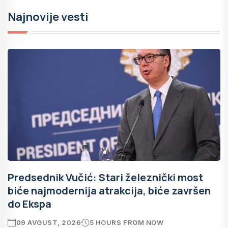
Najnovije vesti
Predsednik Vučić: Stari železnički most
biće najmodernija atrakcija, biće završen
do Ekspa
09 AVGUST, 2026
5 HOURS FROM NOW