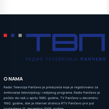
O NAMA
Radio Televizija Pančevo je preduzeće koje je registrovano za
emitovanje televizijskog i radijskog programa. Radio Pančevo je
počelo da radi u aprilu 1980. godine, TV Pančevo u decembru
1992. godine, dok je internet stranica RTV Pančevo prvi put
postavljena 21. decembra 2009. godine.