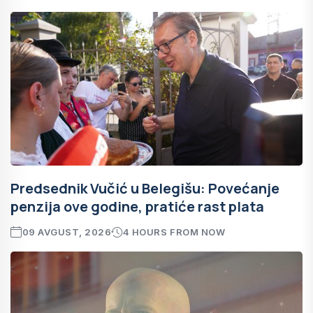
Predsednik Vučić u Belegišu: Povećanje
penzija ove godine, pratiće rast plata
09 AVGUST, 2026
4 HOURS FROM NOW