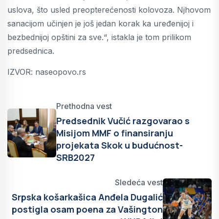
uslova, što usled preopterećenosti kolovoza. Njhovom
sanacijom učinjen je još jedan korak ka uređenijoj i
bezbednijoj opštini za sve.“, istakla je tom prilikom
predsednica.
IZVOR: naseopovo.rs
Prethodna vest
Predsednik Vučić razgovarao s
Misijom MMF o finansiranju
projekata Skok u budućnost-
SRB2027
Sledeća vest
Srpska košarkašica Anđela Dugalić
postigla osam poena za Vašington