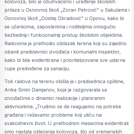
kolovoza, bilo je obuhvaćeno i uređenje školskih
prilaza u Osnovnoj školi „Zoran Petrović“ u Sakulama i
Osnovnoj školi „Dositej Obradović“ u Opovu, kako bi
se učenicima, zaposlenima i roditeljima omogućio
bezbedniji i funkcionalniji pristup školskim objektima.
Radovima je prethodio obilazak terena koji su zajedno
obavili predstavnici izvođača i komunalni inspektor,
kako bi bile evidentirane i prioritetizovane sve udarne
rupe predviđene za sanaciju.
Tok radova na terenu obišla je i predsednica opštine,
Anka Simin Damjanov, koja je razgovarala sa
izvođačima o dinamici realizacije i planiranim
aktivnostima. „Trudimo se da reagujemo na potrebe
građana i rešavamo probleme koji utiču na
svakodnevni život. U prethodnim mesecima evidentirali
smo nastala oštećenja kolovoza, što od vremenskih