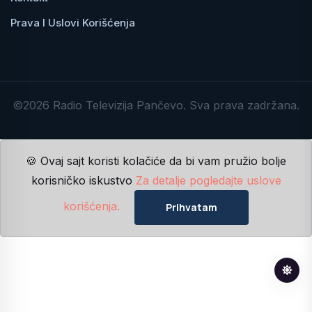
Prava I Uslovi Korišćenja
©2026 Radio Televizija Pančevo. Sva prava zadržana.
🍪 Ovaj sajt koristi kolačiće da bi vam pružio bolje
korisničko iskustvo
Za detalje pogledajte uslove
korišćenja.
Prihvatam