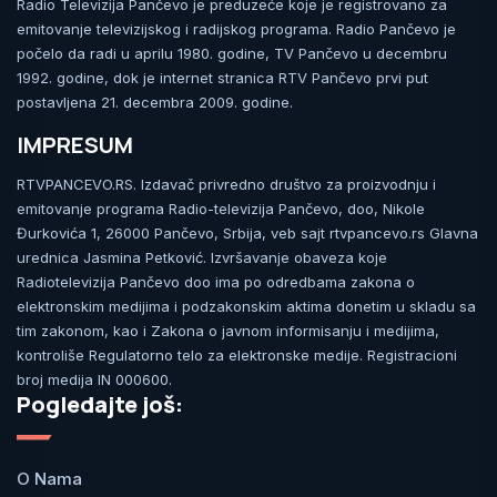
Radio Televizija Pančevo je preduzeće koje je registrovano za
emitovanje televizijskog i radijskog programa. Radio Pančevo je
počelo da radi u aprilu 1980. godine, TV Pančevo u decembru
1992. godine, dok je internet stranica RTV Pančevo prvi put
postavljena 21. decembra 2009. godine.
IMPRESUM
RTVPANCEVO.RS. Izdavač privredno društvo za proizvodnju i
emitovanje programa Radio-televizija Pančevo, doo, Nikole
Đurkovića 1, 26000 Pančevo, Srbija, veb sajt rtvpancevo.rs Glavna
urednica Jasmina Petković. Izvršavanje obaveza koje
Radiotelevizija Pančevo doo ima po odredbama zakona o
elektronskim medijima i podzakonskim aktima donetim u skladu sa
tim zakonom, kao i Zakona o javnom informisanju i medijima,
kontroliše Regulatorno telo za elektronske medije. Registracioni
broj medija IN 000600.
Pogledajte još:
O Nama