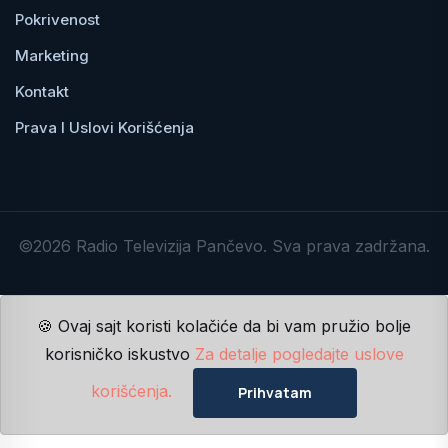
Pokrivenost
Marketing
Kontakt
Prava I Uslovi Korišćenja
©2026 Radio Televizija Pančevo. Sva prava zadržana.
🍪 Ovaj sajt koristi kolačiće da bi vam pružio bolje
korisničko iskustvo
Za detalje pogledajte uslove
korišćenja.
Prihvatam