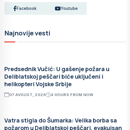
Facebook
Youtube
Najnovije vesti
Predsednik Vučić: U gašenje požara u
Deliblatskoj peščari biće uključeni i
helikopteri Vojske Srbije
07 AVGUST, 2026
4 HOURS FROM NOW
Vatra stigla do Šumarka: Velika borba sa
požarom u Deliblatskoj peščari, evakuisan