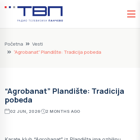
Početna
Vesti
“Agrobanat” Plandište: Tradicija pobeda
“Agrobanat” Plandište: Tradicija
pobeda
02 JUN, 2026
2 MONTHS AGO
Karate klub “Agrobanat” iz Plandišta ima ozbiljnu