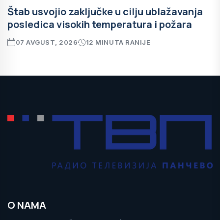
Štab usvojio zaključke u cilju ublažavanja
posledica visokih temperatura i požara
07 AVGUST, 2026
12 MINUTA RANIJE
O NAMA