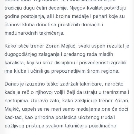
tradiciju dugu četiri decenije. Njegov kvalitet potvrđuju
godine postojanja, ali i brojne medalje i pehari koje su
članovi kluba doneli sa prestižnih domaćih i
međunarodnih takmičenja.
Kako ističe trener Zoran Majkić, svaki uspeh rezultat je
dugogodišnjeg zalaganja i predanog rada mladih
karatista, koji su kroz disciplinu i posvećenost izgradili
ime kluba i učinili ga prepoznatljivim širom regiona.
Danas je izuzetno teško zadržati takmičare, naročito
kada je reč o njihovoj volji i želji da istraju u treninzima i
nastupima. Upravo zato, kako zaključuje trener Zoran
Majkić, uspeh se ne meri samo medaljama one će doći
kad-tad, kao prirodna posledica uloženog truda i
pažljivog pristupa svakom takmičaru pojedinačno.