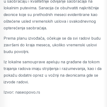
u saobraćaju i kvalitetnije odvijanje saobraćaja na
lokalnim putevima. Sanacija će obuhvatiti najkritičnije
deonice koje su prethodnih meseci evidentirane kao
oštećene usled vremenskih uslova i svakodnevnog
opterećenja saobraćaja.
Prema planu izvođača, očekuje se da svi radovi budu
završeni do kraja meseca, ukoliko vremenski uslovi
budu povoljni.
Iz lokalne samouprave apeluju na građane da tokom
trajanja radova imaju strpljenja i razumevanja, kao i da
pokažu dodatni oprez u vožnji na deonicama gde se
izvode radovi.
Izvor: naseopovo.rs