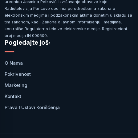
urednica Jasmina Petković. Izvršavanje obaveza koje
Radiotelevizija Pančevo doo ima po odredbama zakona o
elektronskim medijima i podzakonskim aktima donetim u skladu sa
tim zakonom, kao i Zakona o javnom informisanju i medijima,
kontroliše Regulatorno telo za elektronske medije. Registracioni
broj medija IN 000600.
Pogledajte još:
O Nama
Pokrivenost
Marketing
Kontakt
Prava I Uslovi Korišćenja