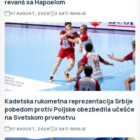
revanš sa Hapoelom
07 AVGUST, 2026
2 SATI RANIJE
Kadetska rukometna reprezentacija Srbije
pobedom protiv Poljske obezbedila učešće
na Svetskom prvenstvu
07 AVGUST, 2026
2 SATI RANIJE