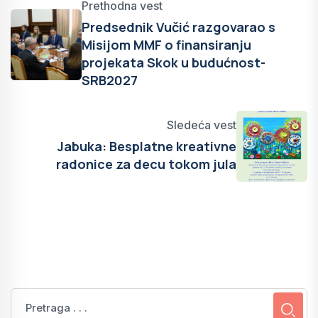
Prethodna vest
Predsednik Vučić razgovarao s
Misijom MMF o finansiranju
projekata Skok u budućnost-
SRB2027
Sledeća vest
Jabuka: Besplatne kreativne
radonice za decu tokom jula