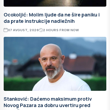
Ocokoljić: Molim ljude da ne šire paniku i
da prate instrukcije nadležnih
07 AVGUST, 2026
2 HOURS FROM NOW
Stanković: Daćemo maksimum protiv
Novog Pazara za dobru uvertiru pred