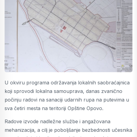
U okviru programa održavanja lokalnih saobraćajnica
koji sprovodi lokalna samouprava, danas zvanično
počinju radovi na sanaciji udarnih rupa na putevima u
sva četiri mesta na teritoriji Opštine Opovo.
Radove izvode nadležne službe i angažovana
mehanizacija, a cilj je poboljšanje bezbednosti učesnika