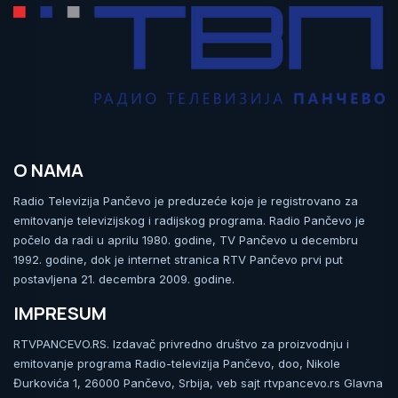
O NAMA
Radio Televizija Pančevo je preduzeće koje je registrovano za
emitovanje televizijskog i radijskog programa. Radio Pančevo je
počelo da radi u aprilu 1980. godine, TV Pančevo u decembru
1992. godine, dok je internet stranica RTV Pančevo prvi put
postavljena 21. decembra 2009. godine.
IMPRESUM
RTVPANCEVO.RS. Izdavač privredno društvo za proizvodnju i
emitovanje programa Radio-televizija Pančevo, doo, Nikole
Đurkovića 1, 26000 Pančevo, Srbija, veb sajt rtvpancevo.rs Glavna