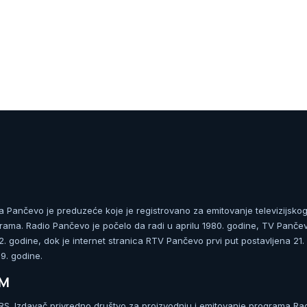
ja Pančevo je preduzeće koje je registrovano za emitovanje televizijskog
rama. Radio Pančevo je počelo da radi u aprilu 1980. godine, TV Panče
 godine, dok je internet stranica RTV Pančevo prvi put postavljena 21.
. godine.
UM
. Izdavač privredno društvo za proizvodnju i emitovanje programa Ra