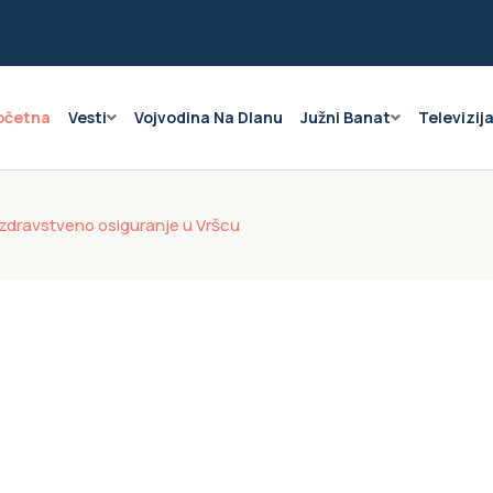
očetna
Vesti
Vojvodina Na Dlanu
Južni Banat
Televizij
 zdravstveno osiguranje u Vršcu