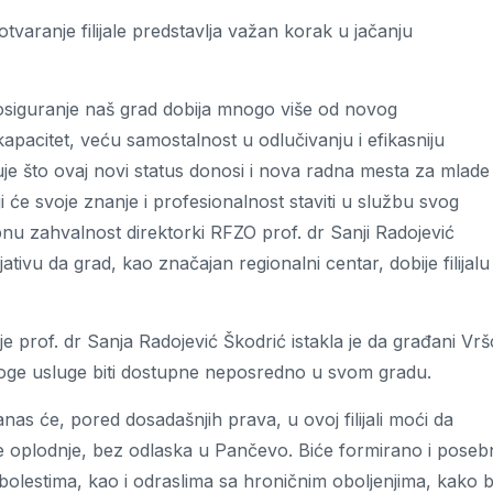
varanje filijale predstavlja važan korak u jačanju
 osiguranje naš grad dobija mnogo više od novog
 kapacitet, veću samostalnost u odlučivanju i efikasniju
e što ovaj novi status donosi i nova radna mesta za mlade
će svoje znanje i profesionalnost staviti u službu svog
bnu zahvalnost direktorki RFZO prof. dr Sanji Radojević
ativu da grad, kao značajan regionalni centar, dobije filijalu
 prof. dr Sanja Radojević Škodrić istakla je da građani Vrš
noge usluge biti dostupne neposredno u svom gradu.
nas će, pored dosadašnjih prava, u ovoj filijali moći da
ne oplodnje, bez odlaska u Pančevo. Biće formirano i pose
 bolestima, kao i odraslima sa hroničnim oboljenjima, kako b