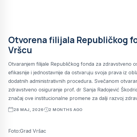
Otvorena filijala Republičkog 
Vršcu
Otvaranjem filijale Republičkog fonda za zdravstveno o
efikasnije i jednostavnije da ostvaruju svoja prava iz o
dodatnih administrativnih procedura. Svečanom otvaran
zdravstveno osiguranje prof. dr Sanja Radojević Škodrić
značaj ove institucionalne promene za dalji razvoj zdra
28 MAJ, 2026
2 MONTHS AGO
Foto:Grad Vršac