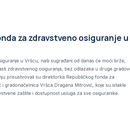
fonda za zdravstveno osiguranje u
siguranje u Vršcu, naši sugrađani od danas će moći brže,
blasti zdravstvenog osiguranja, bez odlazaka u druge gradove
ju prisustvovali su direktorka Republičkog fonda za
 i gradonačelnica Vršca Dragana Mitrović, koje su istakle
vstvene zaštite i dostupnost usluga za sve osiguranike.