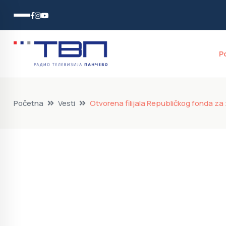
P
Početna
Vesti
Otvorena filijala Republičkog fonda za