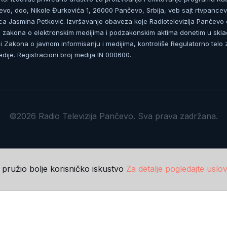
čevo, doo, Nikole Đurkovića 1, 26000 Pančevo, Srbija, veb sajt rtvpancev
ca Jasmina Petković. Izvršavanje obaveza koje Radiotelevizija Pančevo
zakona o elektronskim medijima i podzakonskim aktima donetim u skla
 Zakona o javnom informisanju i medijima, kontroliše Regulatorno telo 
dije. Registracioni broj medija IN 000600.
©2026 Radio Televizija Pančevo. Sva prava zadržana.
m pružio bolje korisničko iskustvo
Za detalje pogledajte uslov