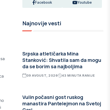
Facebook
Youtube
Najnovije vesti
Srpska atletičarka Mina
 sa
Stanković: Shvatila sam da mogu
da se borim sa najboljima
09 AVGUST, 2026
43 MINUTA RANIJE
ca
Vulin počasni gost ruskog
bno
manastira Pantelejmon na Svetoj
i
Gori