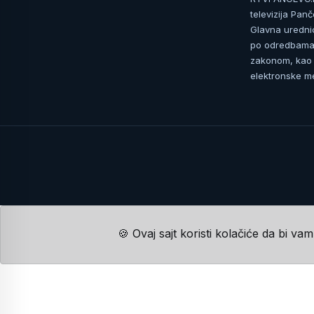
televizija Pan
Glavna uredni
po odredbama 
zakonom, kao i
elektronske me
🍪 Ovaj sajt koristi kolačiće da bi va