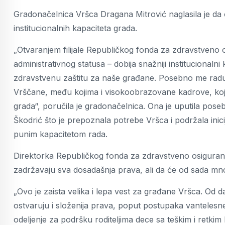
Gradonačelnica Vršca Dragana Mitrović naglasila je da ot
institucionalnih kapaciteta grada.
„Otvaranjem filijale Republičkog fonda za zdravstveno
administrativnog statusa – dobija snažniji institucionalni
zdravstvenu zaštitu za naše građane. Posebno me raduj
Vrščane, među kojima i visokoobrazovane kadrove, koji 
grada“, poručila je gradonačelnica. Ona je uputila pose
Škodrić što je prepoznala potrebe Vršca i podržala inicij
punim kapacitetom rada.
Direktorka Republičkog fonda za zdravstveno osiguranje
zadržavaju sva dosadašnja prava, ali da će od sada m
„Ovo je zaista velika i lepa vest za građane Vršca. Od da
ostvaruju i složenija prava, poput postupaka vanteles
odeljenje za podršku roditeljima dece sa teškim i retkim