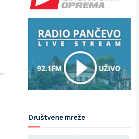
 i
Društvene mreže