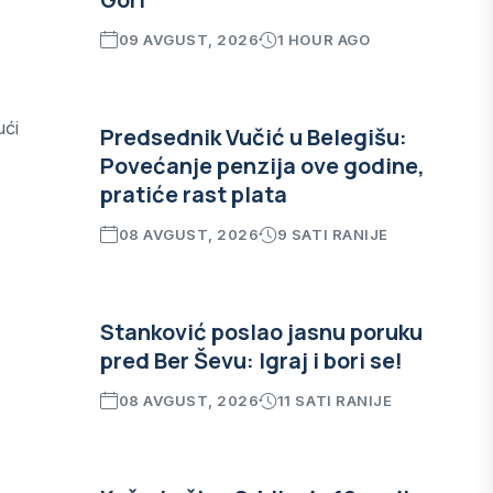
09 AVGUST, 2026
1 HOUR AGO
ući
Predsednik Vučić u Belegišu:
Povećanje penzija ove godine,
pratiće rast plata
08 AVGUST, 2026
9 SATI RANIJE
Stanković poslao jasnu poruku
pred Ber Ševu: Igraj i bori se!
08 AVGUST, 2026
11 SATI RANIJE