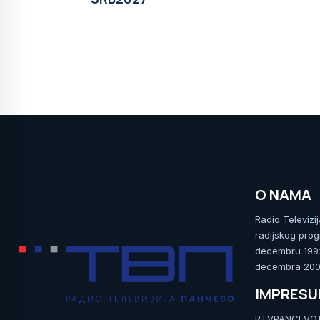
O NAMA
Radio Televizi
radijskog prog
decembru 1992.
decembra 2009
IMPRES
RTVPANCEVO.RS