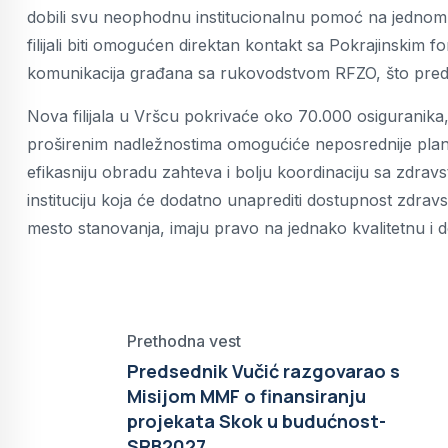
dobili svu neophodnu institucionalnu pomoć na jednom m
filijali biti omogućen direktan kontakt sa Pokrajinskim
komunikacija građana sa rukovodstvom RFZO, što predstav
Nova filijala u Vršcu pokrivaće oko 70.000 osiguranika, u
proširenim nadležnostima omogućiće neposrednije plan
efikasniju obradu zahteva i bolju koordinaciju sa zdrav
instituciju koja će dodatno unaprediti dostupnost zdravs
mesto stanovanja, imaju pravo na jednako kvalitetnu i 
Prethodna vest
Predsednik Vučić razgovarao s
Misijom MMF o finansiranju
projekata Skok u budućnost-
SRB2027