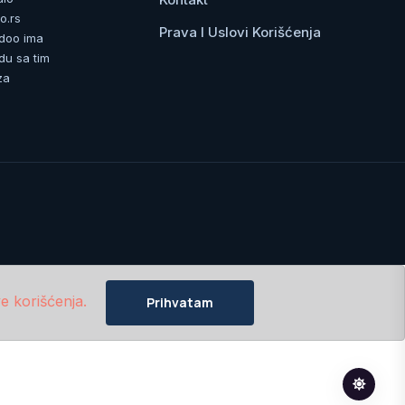
o.rs
Prava I Uslovi Korišćenja
 doo ima
du sa tim
za
e korišćenja.
Prihvatam