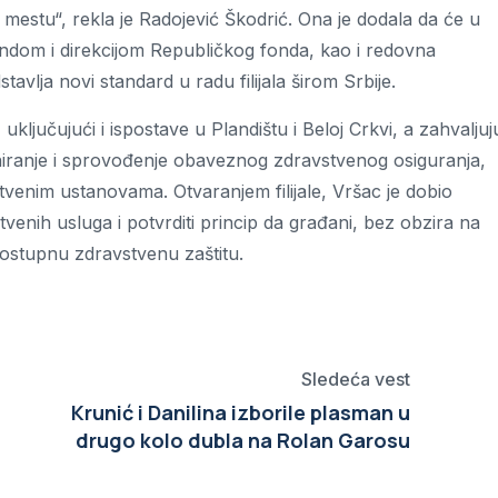
estu“, rekla je Radojević Škodrić. Ona je dodala da će u
 fondom i direkcijom Republičkog fonda, kao i redovna
lja novi standard u radu filijala širom Srbije.
ključujući i ispostave u Plandištu i Beloj Crkvi, a zahvaljuj
iranje i sprovođenje obaveznog zdravstvenog osiguranja,
stvenim ustanovama. Otvaranjem filijale, Vršac je dobio
tvenih usluga i potvrditi princip da građani, bez obzira na
dostupnu zdravstvenu zaštitu.
Sledeća vest
Krunić i Danilina izborile plasman u
drugo kolo dubla na Rolan Garosu