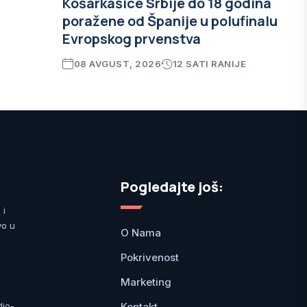
Košarkašice Srbije do 18 godina
poražene od Španije u polufinalu
Evropskog prvenstva
08 AVGUST, 2026
12 SATI RANIJE
Pogledajte još:
 i
vo u
O Nama
Pokrivenost
Marketing
Kontakt
dio-