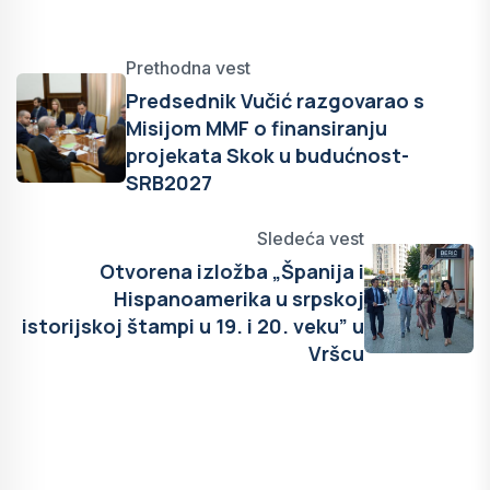
Prethodna vest
Predsednik Vučić razgovarao s
Misijom MMF o finansiranju
projekata Skok u budućnost-
SRB2027
Sledeća vest
Otvorena izložba „Španija i
Hispanoamerika u srpskoj
istorijskoj štampi u 19. i 20. veku” u
Vršcu