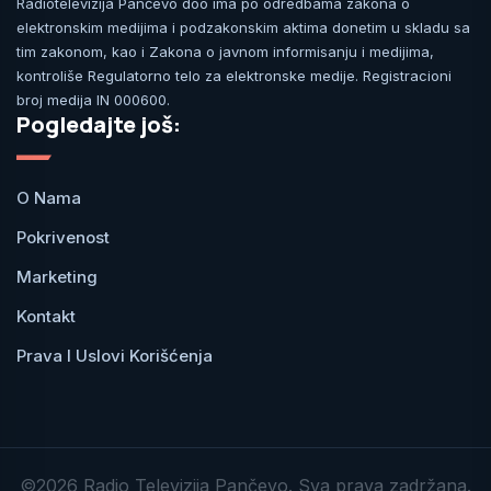
Radiotelevizija Pančevo doo ima po odredbama zakona o
elektronskim medijima i podzakonskim aktima donetim u skladu sa
tim zakonom, kao i Zakona o javnom informisanju i medijima,
kontroliše Regulatorno telo za elektronske medije. Registracioni
broj medija IN 000600.
Pogledajte još:
O Nama
Pokrivenost
Marketing
Kontakt
Prava I Uslovi Korišćenja
©2026 Radio Televizija Pančevo. Sva prava zadržana.