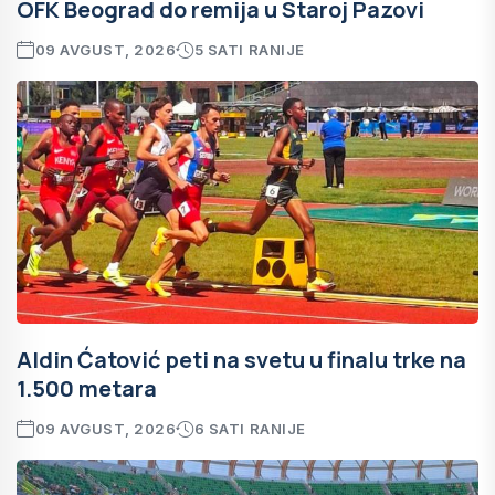
OFK Beograd do remija u Staroj Pazovi
09 AVGUST, 2026
5 SATI RANIJE
Aldin Ćatović peti na svetu u finalu trke na
1.500 metara
09 AVGUST, 2026
6 SATI RANIJE