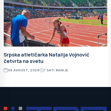
Srpska atletičarka Natalija Vojnović
četvrta na svetu
09 AVGUST, 2026
7 SATI RANIJE