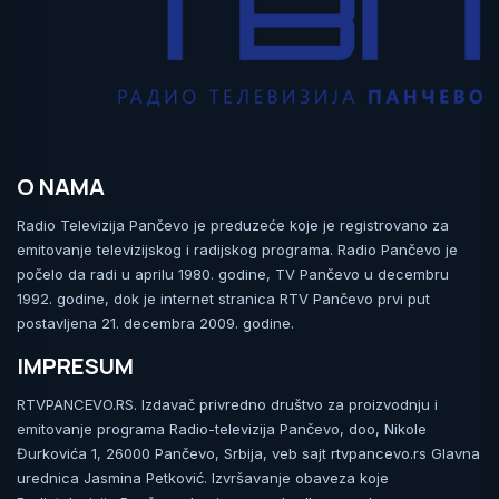
O NAMA
Radio Televizija Pančevo je preduzeće koje je registrovano za
emitovanje televizijskog i radijskog programa. Radio Pančevo je
počelo da radi u aprilu 1980. godine, TV Pančevo u decembru
1992. godine, dok je internet stranica RTV Pančevo prvi put
postavljena 21. decembra 2009. godine.
IMPRESUM
RTVPANCEVO.RS. Izdavač privredno društvo za proizvodnju i
emitovanje programa Radio-televizija Pančevo, doo, Nikole
Đurkovića 1, 26000 Pančevo, Srbija, veb sajt rtvpancevo.rs Glavna
urednica Jasmina Petković. Izvršavanje obaveza koje