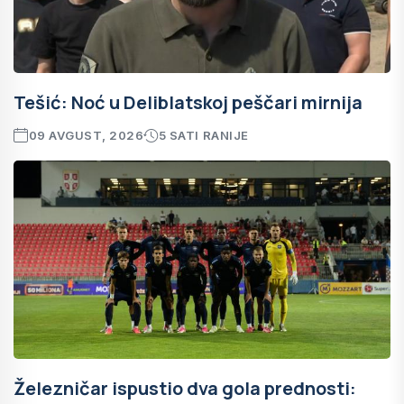
Tešić: Noć u Deliblatskoj peščari mirnija
09 AVGUST, 2026
5 SATI RANIJE
Železničar ispustio dva gola prednosti: