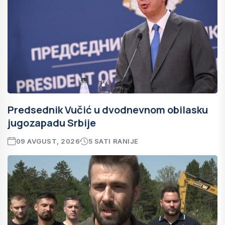
Predsednik Vučić u dvodnevnom obilasku
jugozapadu Srbije
09 AVGUST, 2026
5 SATI RANIJE