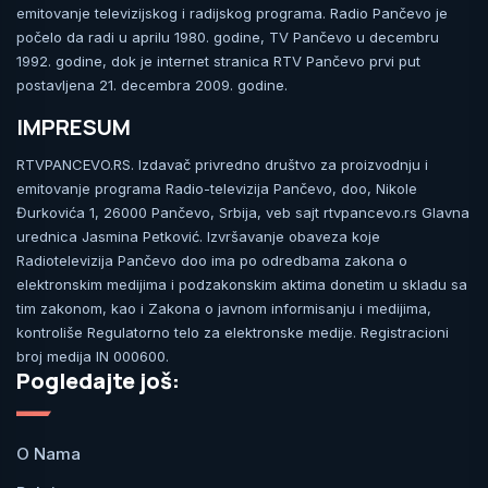
emitovanje televizijskog i radijskog programa. Radio Pančevo je
počelo da radi u aprilu 1980. godine, TV Pančevo u decembru
1992. godine, dok je internet stranica RTV Pančevo prvi put
postavljena 21. decembra 2009. godine.
IMPRESUM
RTVPANCEVO.RS. Izdavač privredno društvo za proizvodnju i
emitovanje programa Radio-televizija Pančevo, doo, Nikole
Đurkovića 1, 26000 Pančevo, Srbija, veb sajt rtvpancevo.rs Glavna
urednica Jasmina Petković. Izvršavanje obaveza koje
Radiotelevizija Pančevo doo ima po odredbama zakona o
elektronskim medijima i podzakonskim aktima donetim u skladu sa
tim zakonom, kao i Zakona o javnom informisanju i medijima,
kontroliše Regulatorno telo za elektronske medije. Registracioni
broj medija IN 000600.
Pogledajte još:
O Nama