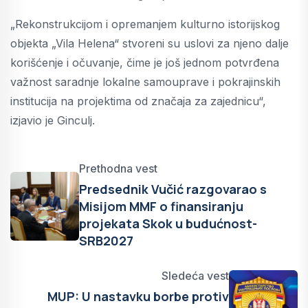
„Rekonstrukcijom i opremanjem kulturno istorijskog
objekta „Vila Helena“ stvoreni su uslovi za njeno dalje
korišćenje i očuvanje, čime je još jednom potvrđena
važnost saradnje lokalne samouprave i pokrajinskih
institucija na projektima od značaja za zajednicu“,
izjavio je Ginculj.
Prethodna vest
Predsednik Vučić razgovarao s
Misijom MMF o finansiranju
projekata Skok u budućnost-
SRB2027
Sledeća vest
MUP: U nastavku borbe protiv