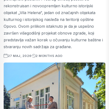
rekonstruisan i novoopremljen kulturno istorijski
objekat „Vila Helena“, jedan od značajnih objekata
kulturnog i istorijskog nasleđa na teritoriji opštine
Opovo. Ovom prilikom istaknuto je da je uspešno
završen višegodišnji projekat obnove zgrade, koji
predstavlja važan korak u očuvanju kulturne baštine i
stvaranju novih sadržaja za građane.
27 MAJ, 2026
2 MONTHS AGO