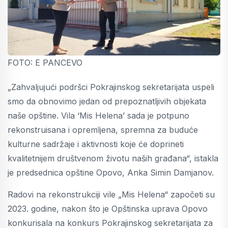
FOTO: E PANCEVO
„Zahvaljujući podršci Pokrajinskog sekretarijata uspeli
smo da obnovimo jedan od prepoznatljivih objekata
naše opštine. Vila ‘Mis Helena’ sada je potpuno
rekonstruisana i opremljena, spremna za buduće
kulturne sadržaje i aktivnosti koje će doprineti
kvalitetnijem društvenom životu naših građana“, istakla
je predsednica opštine Opovo, Anka Simin Damjanov.
Radovi na rekonstrukciji vile „Mis Helena“ započeti su
2023. godine, nakon što je Opštinska uprava Opovo
konkurisala na konkurs Pokrajinskog sekretarijata za