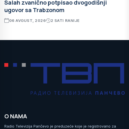
Salah zvanično potpisao dvogodišnji
ugovor sa Trabzonom
06 AVGUST, 2026
2 SATI RANIJE
O NAMA
Radio Televizija Pančevo je preduzeće koje je registrovano za