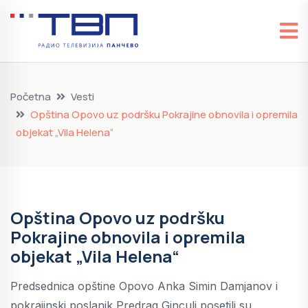
Početna
Vesti
Opština Opovo uz podršku Pokrajine obnovila i opremila
objekat „Vila Helena“
Opština Opovo uz podršku
Pokrajine obnovila i opremila
objekat „Vila Helena“
Predsednica opštine Opovo Anka Simin Damjanov i
pokrajinski poslanik Predrag Ginculj posetili su