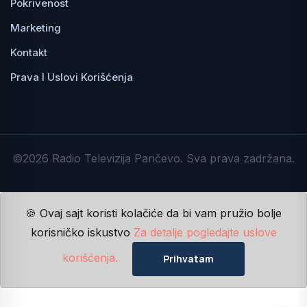
Pokrivenost
Marketing
Kontakt
Prava I Uslovi Korišćenja
©2026 Radio Televizija Pančevo. Sva prava zadržana.
🍪 Ovaj sajt koristi kolačiće da bi vam pružio bolje
korisničko iskustvo
Za detalje pogledajte uslove
korišćenja.
Prihvatam