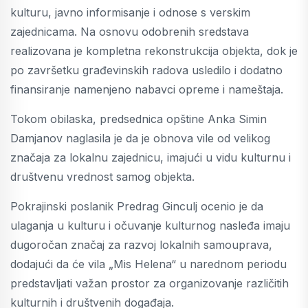
kulturu, javno informisanje i odnose s verskim
zajednicama. Na osnovu odobrenih sredstava
realizovana je kompletna rekonstrukcija objekta, dok je
po završetku građevinskih radova usledilo i dodatno
finansiranje namenjeno nabavci opreme i nameštaja.
Tokom obilaska, predsednica opštine Anka Simin
Damjanov naglasila je da je obnova vile od velikog
značaja za lokalnu zajednicu, imajući u vidu kulturnu i
društvenu vrednost samog objekta.
Pokrajinski poslanik Predrag Ginculj ocenio je da
ulaganja u kulturu i očuvanje kulturnog nasleđa imaju
dugoročan značaj za razvoj lokalnih samouprava,
dodajući da će vila „Mis Helena“ u narednom periodu
predstavljati važan prostor za organizovanje različitih
kulturnih i društvenih događaja.