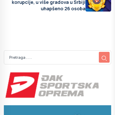
korupcije, u više gradova u Srbiji
uhapšeno 26 osoba