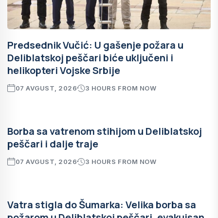
Predsednik Vučić: U gašenje požara u
Deliblatskoj peščari biće uključeni i
helikopteri Vojske Srbije
07 AVGUST, 2026
3 HOURS FROM NOW
Borba sa vatrenom stihijom u Deliblatskoj
peščari i dalje traje
07 AVGUST, 2026
3 HOURS FROM NOW
Vatra stigla do Šumarka: Velika borba sa
požarom u Deliblatskoj peščari, evakuisan