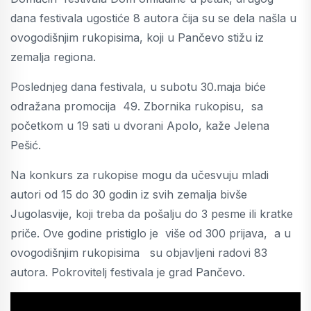
dana festivala ugostiće 8 autora čija su se dela našla u
ovogodišnjim rukopisima, koji u Pančevo stižu iz
zemalja regiona.
Poslednjeg dana festivala, u subotu 30.maja biće
odražana promocija 49. Zbornika rukopisu, sa
početkom u 19 sati u dvorani Apolo, kaže Jelena
Pešić.
Na konkurs za rukopise mogu da učesvuju mladi
autori od 15 do 30 godin iz svih zemalja bivše
Jugolasvije, koji treba da pošalju do 3 pesme ili kratke
priče. Ove godine pristiglo je više od 300 prijava, a u
ovogodišnjim rukopisima su objavljeni radovi 83
autora. Pokrovitelj festivala je grad Pančevo.