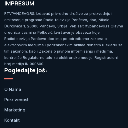
IMPRESUM
RTVPANCEVO.RS. Izdavač privredno društvo za proizvodnju i
emitovanje programa Radio-televizija Pančevo, doo, Nikole
Đurkovića 1, 26000 Pančevo, Srbija, veb sajt rtvpancevo.rs Glavna
urednica Jasmina Petković. Izvršavanje obaveza koje
Radiotelevizija Pančevo doo ima po odredbama zakona o
elektronskim medijima i podzakonskim aktima donetim u skladu sa
tim zakonom, kao i Zakona o javnom informisanju i medijima,
kontroliše Regulatorno telo za elektronske medije. Registracioni
broj medija IN 000600.
Pogledajte još:
O Nama
Pokrivenost
Marketing
Kontakt