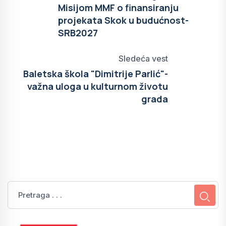
Misijom MMF o finansiranju
projekata Skok u budućnost-
SRB2027
Sledeća vest
Baletska škola "Dimitrije Parlić"-
važna uloga u kulturnom životu
grada