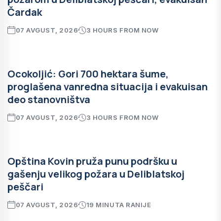
Čardak
07 AVGUST, 2026
3 HOURS FROM NOW
Ocokoljić: Gori 700 hektara šume,
proglašena vanredna situacija i evakuisan
deo stanovništva
07 AVGUST, 2026
3 HOURS FROM NOW
Opština Kovin pruža punu podršku u
gašenju velikog požara u Deliblatskoj
peščari
07 AVGUST, 2026
19 MINUTA RANIJE