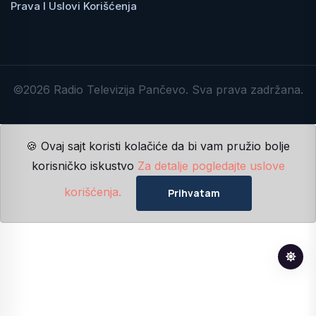
Prava I Uslovi Korišćenja
©2026 Radio Televizija Pančevo. Sva prava zadržana.
🍪 Ovaj sajt koristi kolačiće da bi vam pružio bolje
korisničko iskustvo
Za detalje pogledajte uslove
korišćenja.
Prihvatam