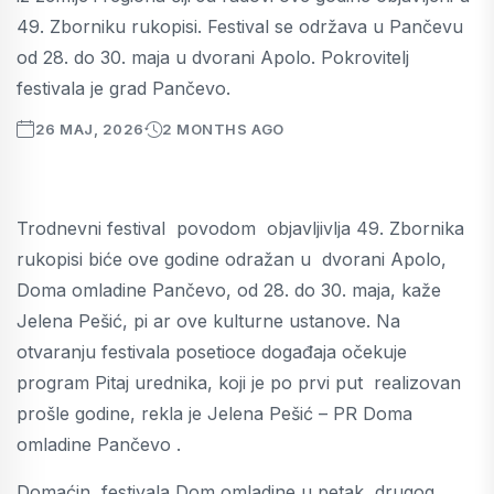
49. Zborniku rukopisi. Festival se održava u Pančevu
od 28. do 30. maja u dvorani Apolo. Pokrovitelj
festivala je grad Pančevo.
26 MAJ, 2026
2 MONTHS AGO
Trodnevni festival povodom objavljivlja 49. Zbornika
rukopisi biće ove godine odražan u dvorani Apolo,
Doma omladine Pančevo, od 28. do 30. maja, kaže
Jelena Pešić, pi ar ove kulturne ustanove. Na
otvaranju festivala posetioce događaja očekuje
program Pitaj urednika, koji je po prvi put realizovan
prošle godine, rekla je Jelena Pešić – PR Doma
omladine Pančevo .
Domaćin festivala Dom omladine u petak, drugog