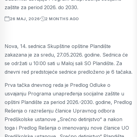
zaštite za period 2026. do 2030.
26 MAJ, 2026
2 MONTHS AGO
Nova, 14. sednica Skupštine opštine Plandište
zakazana je za sredu, 27.05.2026. godine. Sednica će
se održati u 10:00 sati u Maloj sali SO Plandište. Za
dnevni red predstojeće sednice predloženo je 6 tačaka.
Prva tačka dnevnog reda je Predlog Odluke o
usvajanju Programa unapređenja socijalne zaštite u
opštini Plandište za period 2026.-2030. godine, Predlog
Rešenja o razrešenju članice Upravnog odbora
Predškolske ustanove „Srećno detinjstvo“ a nakon
toga i Predlog Rešenja o imenovanju nove članice UO
Predškolske ustanove „Srećno detinjstvo“ Plandište.