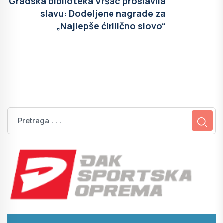
Gradska biblioteka Vršac proslavila
slavu: Dodeljene nagrade za
„Najlepše ćirilično slovo“