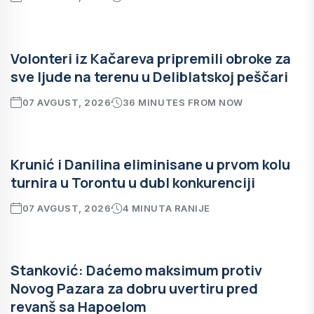
Volonteri iz Kačareva pripremili obroke za
sve ljude na terenu u Deliblatskoj peščari
07 AVGUST, 2026
36 MINUTES FROM NOW
Krunić i Danilina eliminisane u prvom kolu
turnira u Torontu u dubl konkurenciji
07 AVGUST, 2026
4 MINUTA RANIJE
Stanković: Daćemo maksimum protiv
Novog Pazara za dobru uvertiru pred
revanš sa Hapoelom