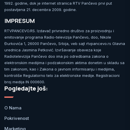
1992. godine, dok je internet stranica RTV Pančevo prvi put
postavljena 21. decembra 2009. godine.
IMPRESUM
RTVPANCEVO.RS. Izdavač privredno društvo za proizvodnju i
emitovanje programa Radio-televizija Pančevo, doo, Nikole
Đurkovića 1, 26000 Pančevo, Srbija, veb sajt rtvpancevo.rs Glavna
urednica Jasmina Petković. Izvršavanje obaveza koje
Radiotelevizija Pančevo doo ima po odredbama zakona o
elektronskim medijima i podzakonskim aktima donetim u skladu sa
tim zakonom, kao i Zakona o javnom informisanju i medijima,
kontroliše Regulatorno telo za elektronske medije. Registracioni
broj medija IN 000600.
Pogledajte još:
O Nama
Pokrivenost
Marketing