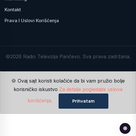
Kontakt
Prava I Uslovi Korišćenja
©2026 Radio Televizija Pančevo. Sva prava zadržana.
🍪 Ovaj sajt koristi kolačiće da bi vam pružio bolje
korisničko iskustvo
Za detalje pogledajte uslove
korišćenja.
Prihvatam