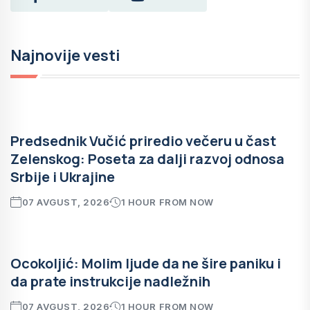
Najnovije vesti
Predsednik Vučić priredio večeru u čast
Zelenskog: Poseta za dalji razvoj odnosa
Srbije i Ukrajine
07 AVGUST, 2026
1 HOUR FROM NOW
Ocokoljić: Molim ljude da ne šire paniku i
da prate instrukcije nadležnih
07 AVGUST, 2026
1 HOUR FROM NOW