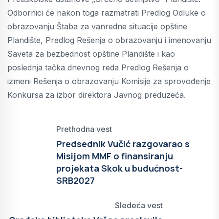
Odbornici će nakon toga razmatrati Predlog Odluke o
obrazovanju Štaba za vanredne situacije opštine
Plandište, Predlog Rešenja o obrazovanju i imenovanju
Saveta za bezbednost opštine Plandište i kao
poslednja tačka dnevnog reda Predlog Rešenja o
izmeni Rešenja o obrazovanju Komisije za sprovođenje
Konkursa za izbor direktora Javnog preduzeća.
Prethodna vest
Predsednik Vučić razgovarao s
Misijom MMF o finansiranju
projekata Skok u budućnost-
SRB2027
Sledeća vest