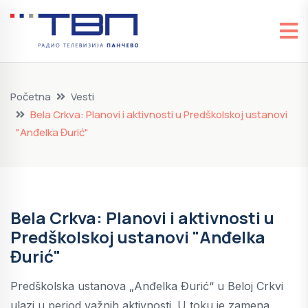
Početna
Vesti
Bela Crkva: Planovi i aktivnosti u Predškolskoj ustanovi
"Anđelka Đurić"
Bela Crkva: Planovi i aktivnosti u
Predškolskoj ustanovi "Anđelka
Đurić"
Predškolska ustanova „Anđelka Đurić“ u Beloj Crkvi
ulazi u period važnih aktivnosti. U toku je zamena