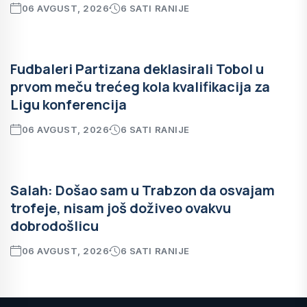
06 AVGUST, 2026
6 SATI RANIJE
Fudbaleri Partizana deklasirali Tobol u
prvom meču trećeg kola kvalifikacija za
Ligu konferencija
06 AVGUST, 2026
6 SATI RANIJE
Salah: Došao sam u Trabzon da osvajam
trofeje, nisam još doživeo ovakvu
dobrodošlicu
06 AVGUST, 2026
6 SATI RANIJE