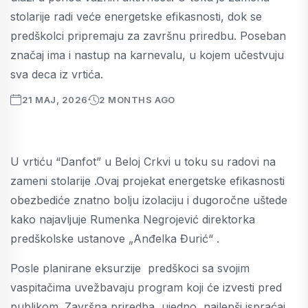
stolarije radi veće energetske efikasnosti, dok se
predškolci pripremaju za završnu priredbu. Poseban
značaj ima i nastup na karnevalu, u kojem učestvuju
sva deca iz vrtića.
21 MAJ, 2026
2 MONTHS AGO
U vrtiću “Danfot” u Beloj Crkvi u toku su radovi na
zameni stolarije .Ovaj projekat energetske efikasnosti
obezbediće znatno bolju izolaciju i dugoročne uštede
kako najavljuje Rumenka Negrojević direktorka
predškolske ustanove „Anđelka Đurić“ .
Posle planirane eksurzije predškoci sa svojim
vaspitačima uvežbavaju program koji će izvesti pred
publikom. Završna priredba ,ujedno najlepši ispraćaj