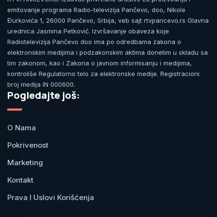
emitovanje programa Radio-televizija Pančevo, doo, Nikole
Đurkovića 1, 26000 Pančevo, Srbija, veb sajt rtvpancevo.rs Glavna
urednica Jasmina Petković. Izvršavanje obaveza koje
Radiotelevizija Pančevo doo ima po odredbama zakona o
elektronskim medijima i podzakonskim aktima donetim u skladu sa
tim zakonom, kao i Zakona o javnom informisanju i medijima,
kontroliše Regulatorno telo za elektronske medije. Registracioni
broj medija IN 000600.
Pogledajte još:
O Nama
Pokrivenost
Marketing
Kontakt
Prava I Uslovi Korišćenja