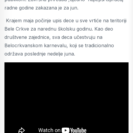
radne godine zakazana je za jun.
Krajem maja počinje upis dece u sve vrtiće na teritoriji
Bele Crkve za narednu školsku godinu. Kao deo
društvene zajednice, sva deca učestvuju na
Belocrkvanskom karnevalu, koji se tradicionalno
održava poslednje nedelje juna.