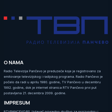
O NAMA
Radio Televizija Pančevo je preduzeće koje je registrovano za
emitovanje televizijskog i radijskog programa. Radio Pančevo je
počelo da radi u aprilu 1980. godine, TV Pančevo u decembru
1992. godine, dok je internet stranica RTV Pančevo prvi put
postavljena 21. decembra 2009. godine.
IMPRESUM
RTVPANCEVO.RS. Izdavač privredno društvo za proizvodnju i