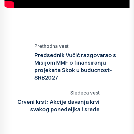
Prethodna vest
Predsednik Vučić razgovarao s
Misijom MMF o finansiranju
projekata Skok u budućnost-
SRB2027
Sledeća vest
Crveni krst: Akcije davanja krvi
svakog ponedeljka i srede