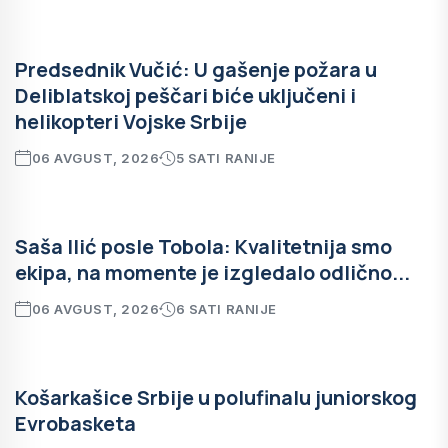
Predsednik Vučić: U gašenje požara u
Deliblatskoj peščari biće uključeni i
helikopteri Vojske Srbije
06 AVGUST, 2026
5 SATI RANIJE
Saša Ilić posle Tobola: Kvalitetnija smo
ekipa, na momente je izgledalo odlično...
06 AVGUST, 2026
6 SATI RANIJE
Košarkašice Srbije u polufinalu juniorskog
Evrobasketa