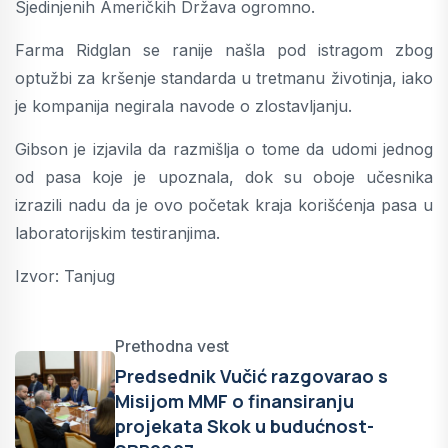
Sjedinjenih Američkih Država ogromno.
Farma Ridglan se ranije našla pod istragom zbog
optužbi za kršenje standarda u tretmanu životinja, iako
je kompanija negirala navode o zlostavljanju.
Gibson je izjavila da razmišlja o tome da udomi jednog
od pasa koje je upoznala, dok su oboje učesnika
izrazili nadu da je ovo početak kraja korišćenja pasa u
laboratorijskim testiranjima.
Izvor: Tanjug
Prethodna vest
Predsednik Vučić razgovarao s
Misijom MMF o finansiranju
projekata Skok u budućnost-