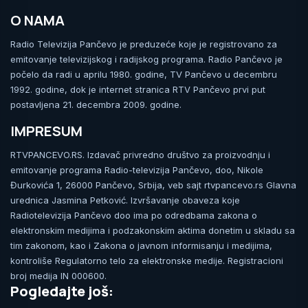
O NAMA
Radio Televizija Pančevo je preduzeće koje je registrovano za
emitovanje televizijskog i radijskog programa. Radio Pančevo je
počelo da radi u aprilu 1980. godine, TV Pančevo u decembru
1992. godine, dok je internet stranica RTV Pančevo prvi put
postavljena 21. decembra 2009. godine.
IMPRESUM
RTVPANCEVO.RS. Izdavač privredno društvo za proizvodnju i
emitovanje programa Radio-televizija Pančevo, doo, Nikole
Đurkovića 1, 26000 Pančevo, Srbija, veb sajt rtvpancevo.rs Glavna
urednica Jasmina Petković. Izvršavanje obaveza koje
Radiotelevizija Pančevo doo ima po odredbama zakona o
elektronskim medijima i podzakonskim aktima donetim u skladu sa
tim zakonom, kao i Zakona o javnom informisanju i medijima,
kontroliše Regulatorno telo za elektronske medije. Registracioni
broj medija IN 000600.
Pogledajte još: