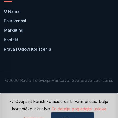
O Nama
Pokrivenost
Marketing
Kontakt
Prava I Uslovi Korišćenja
©2026 Radio Televizija Pančevo. Sva prava zadržana.
🍪 Ovaj sajt koristi kolačiće da bi vam pružio bolje
korisničko iskustvo
Za detalje pogledajte uslove