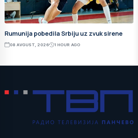
Rumunija pobedila Srbiju uz zvuk sirene
08 AVGUST, 2026
1 HOUR AGO