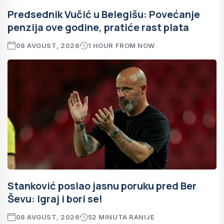
Predsednik Vučić u Belegišu: Povećanje
penzija ove godine, pratiće rast plata
08 AVGUST, 2026
1 HOUR FROM NOW
Stanković poslao jasnu poruku pred Ber
Ševu: Igraj i bori se!
08 AVGUST, 2026
52 MINUTA RANIJE