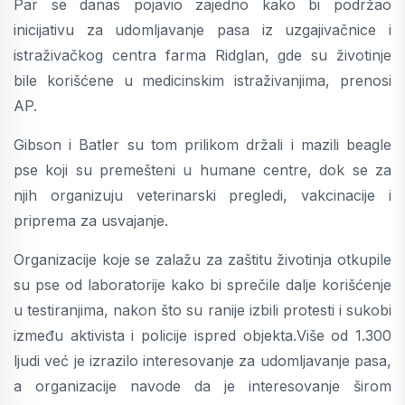
Par se danas pojavio zajedno kako bi podržao
inicijativu za udomljavanje pasa iz uzgajivačnice i
istraživačkog centra farma Ridglan, gde su životinje
bile korišćene u medicinskim istraživanjima, prenosi
AP.
Gibson i Batler su tom prilikom držali i mazili beagle
pse koji su premešteni u humane centre, dok se za
njih organizuju veterinarski pregledi, vakcinacije i
priprema za usvajanje.
Organizacije koje se zalažu za zaštitu životinja otkupile
su pse od laboratorije kako bi sprečile dalje korišćenje
u testiranjima, nakon što su ranije izbili protesti i sukobi
između aktivista i policije ispred objekta.Više od 1.300
ljudi već je izrazilo interesovanje za udomljavanje pasa,
a organizacije navode da je interesovanje širom