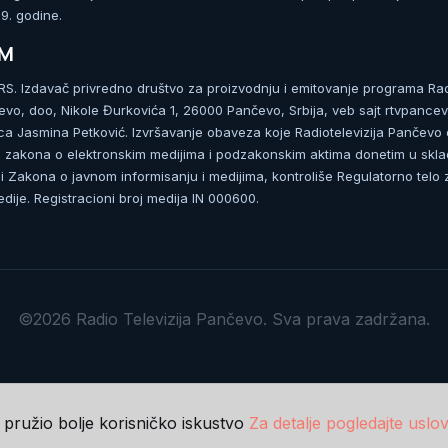
. godine.
UM
. Izdavač privredno društvo za proizvodnju i emitovanje programa Ra
čevo, doo, Nikole Đurkovića 1, 26000 Pančevo, Srbija, veb sajt rtvpancev
ca Jasmina Petković. Izvršavanje obaveza koje Radiotelevizija Pančevo
zakona o elektronskim medijima i podzakonskim aktima donetim u skla
 Zakona o javnom informisanju i medijima, kontroliše Regulatorno telo 
dije. Registracioni broj medija IN 000600.
©2026 Radio Televizija Pančevo. Sva prava zadržana.
m pružio bolje korisničko iskustvo
Za detalje pogledajte uslov