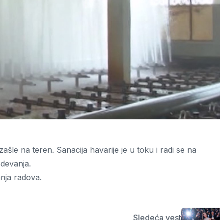
šle na teren. Sanacija havarije je u toku i radi se na
devanja.
nja radova.
Sledeća vest