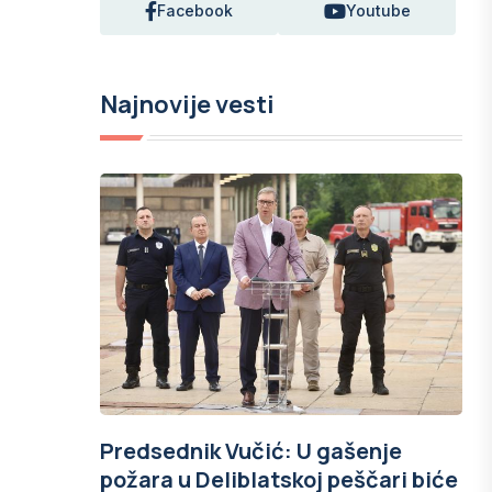
Facebook
Youtube
Najnovije vesti
Predsednik Vučić: U gašenje
požara u Deliblatskoj peščari biće