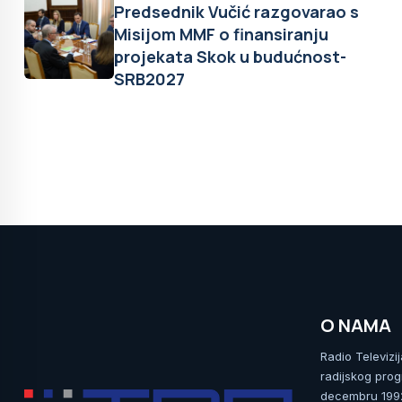
Predsednik Vučić razgovarao s
Misijom MMF o finansiranju
projekata Skok u budućnost-
SRB2027
O NAMA
Radio Televizi
radijskog prog
decembru 1992.