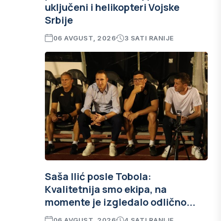
uključeni i helikopteri Vojske
Srbije
06 AVGUST, 2026
3 SATI RANIJE
Saša Ilić posle Tobola:
Kvalitetnija smo ekipa, na
momente je izgledalo odlično...
06 AVGUST, 2026
4 SATI RANIJE