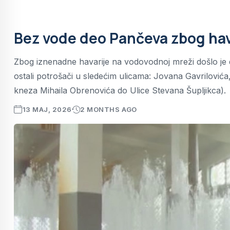
Bez vode deo Pančeva zbog hav
Zbog iznenadne havarije na vodovodnoj mreži došlo je
ostali potrošači u sledećim ulicama: Jovana Gavrilovića
kneza Mihaila Obrenovića do Ulice Stevana Šupljikca).
13 MAJ, 2026
2 MONTHS AGO