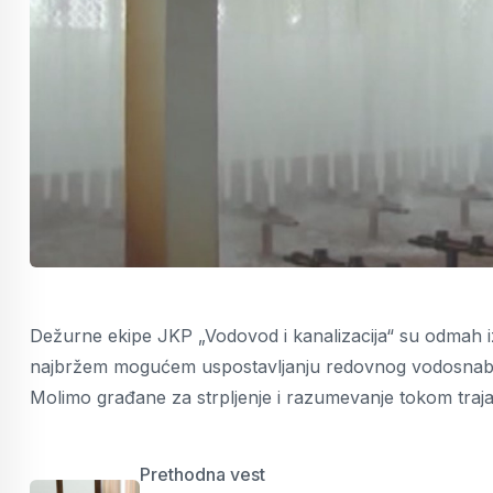
Dežurne ekipe JKP „Vodovod i kanalizacija“ su odmah iza
najbržem mogućem uspostavljanju redovnog vodosnab
Molimo građane za strpljenje i razumevanje tokom traja
Prethodna vest