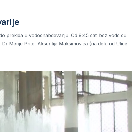
arije
 do prekida u vodosnabdevanju. Od 9:45 sati bez vode su
, Dr Marije Prite, Aksentija Maksimovića (na delu od Ulice