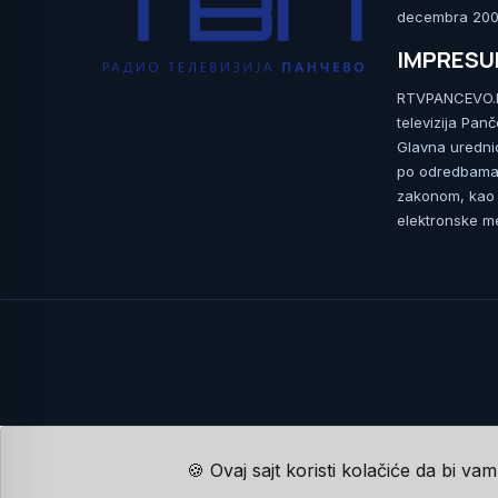
decembra 2009
IMPRES
RTVPANCEVO.RS
televizija Pan
Glavna uredni
po odredbama 
zakonom, kao i
elektronske me
🍪 Ovaj sajt koristi kolačiće da bi va