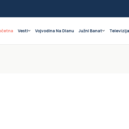
očetna
Vesti
Vojvodina Na Dlanu
Južni Banat
Televizij