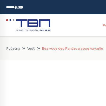
P
Početna
Vesti
Bez vode deo Pančeva zbog havarije