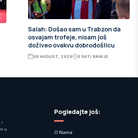
Salah: Došao sam u Trabzon da
osvajam trofeje, nisam još
doživeo ovakvu dobrodošlicu
06 AVGUST, 2026
5 SATI RANIJE
Pogledajte još:
 i
vo u
O Nama