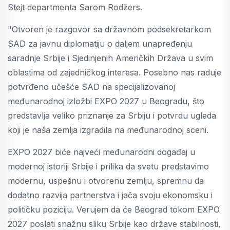
Stejt departmenta Sarom Rodžers.
"Otvoren je razgovor sa državnom podsekretarkom
SAD za javnu diplomatiju o daljem unapređenju
saradnje Srbije i Sjedinjenih Američkih Država u svim
oblastima od zajedničkog interesa. Posebno nas raduje
potvrđeno učešće SAD na specijalizovanoj
međunarodnoj izložbi EXPO 2027 u Beogradu, što
predstavlja veliko priznanje za Srbiju i potvrdu ugleda
koji je naša zemlja izgradila na međunarodnoj sceni.
EXPO 2027 biće najveći međunarodni događaj u
modernoj istoriji Srbije i prilika da svetu predstavimo
modernu, uspešnu i otvorenu zemlju, spremnu da
dodatno razvija partnerstva i jača svoju ekonomsku i
političku poziciju. Verujem da će Beograd tokom EXPO
2027 poslati snažnu sliku Srbije kao države stabilnosti,