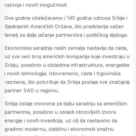
razvoja i novih mogućnosti.
Ove godine obeležavamo i 145 godina odnosa Srbije i
Sjedinjenih Američkih Država, što predstavlja važan
temelj za dalje jačanje partnerstva i političkog dijaloga.
Ekonomska saradnja naših zemalja nastavlja da raste,
uz sve veći broj američkih kompanija koje investiraju u
Srbiju, posebno u oblastima infrastrukture, energetike
i novih tehnologija. Istovremeno, raste i trgovinska
razmena, što potvrđuje da Srbija postaje sve značajniji
partner SAD u regionu.
Srbija ostaje otvorena za dalju saradnju sa američkim
partnerima, posebno u oblasti obnovljivih izvora
energije i novih investicija, uz cilj da nastavimo da
gradimo modernu, stabilnu i ekonomski snažnu