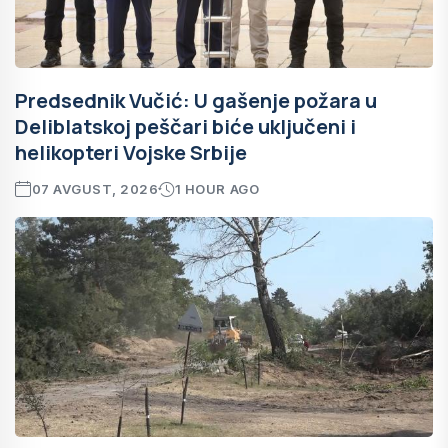
Predsednik Vučić: U gašenje požara u
Deliblatskoj peščari biće uključeni i
helikopteri Vojske Srbije
07 AVGUST, 2026
1 HOUR AGO