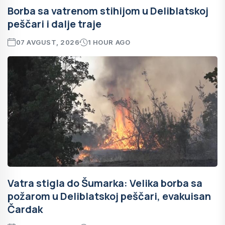
Borba sa vatrenom stihijom u Deliblatskoj
peščari i dalje traje
07 AVGUST, 2026
1 HOUR AGO
Vatra stigla do Šumarka: Velika borba sa
požarom u Deliblatskoj peščari, evakuisan
Čardak