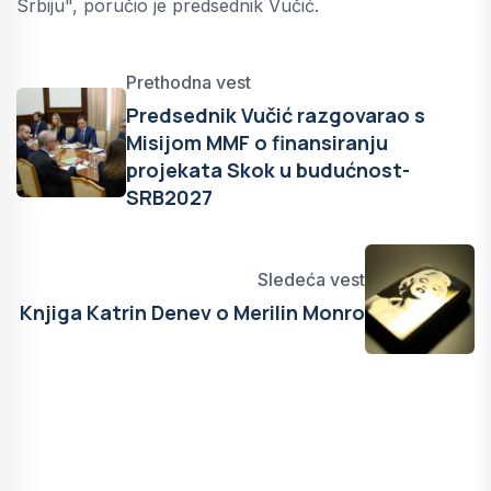
Srbiju", poručio je predsednik Vučić.
Prethodna vest
Predsednik Vučić razgovarao s
Misijom MMF o finansiranju
projekata Skok u budućnost-
SRB2027
Sledeća vest
Knjiga Katrin Denev o Merilin Monro