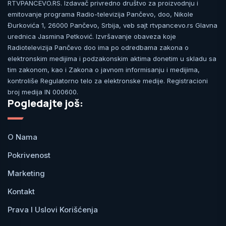
RTVPANCEVO.RS. Izdavač privredno društvo za proizvodnju i
emitovanje programa Radio-televizija Pančevo, doo, Nikole
Đurkovića 1, 26000 Pančevo, Srbija, veb sajt rtvpancevo.rs Glavna
urednica Jasmina Petković. Izvršavanje obaveza koje
Radiotelevizija Pančevo doo ima po odredbama zakona o
elektronskim medijima i podzakonskim aktima donetim u skladu sa
tim zakonom, kao i Zakona o javnom informisanju i medijima,
kontroliše Regulatorno telo za elektronske medije. Registracioni
broj medija IN 000600.
Pogledajte još:
O Nama
Pokrivenost
Marketing
Kontakt
Prava I Uslovi Korišćenja