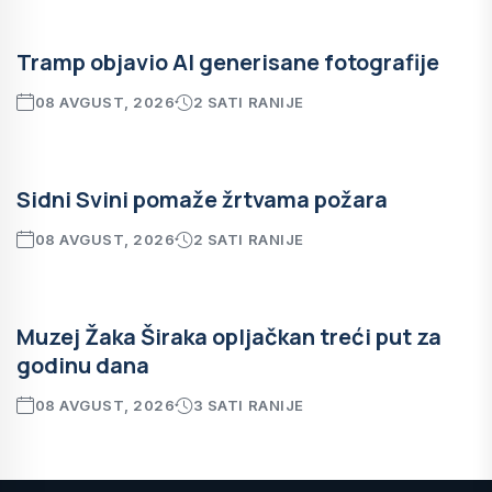
Tramp objavio AI generisane fotografije
08 AVGUST, 2026
2 SATI RANIJE
Sidni Svini pomaže žrtvama požara
08 AVGUST, 2026
2 SATI RANIJE
Muzej Žaka Širaka opljačkan treći put za
godinu dana
08 AVGUST, 2026
3 SATI RANIJE