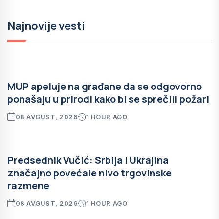
Najnovije vesti
MUP apeluje na građane da se odgovorno
ponašaju u prirodi kako bi se sprečili požari
08 AVGUST, 2026
1 HOUR AGO
Predsednik Vučić: Srbija i Ukrajina
značajno povećale nivo trgovinske
razmene
08 AVGUST, 2026
1 HOUR AGO