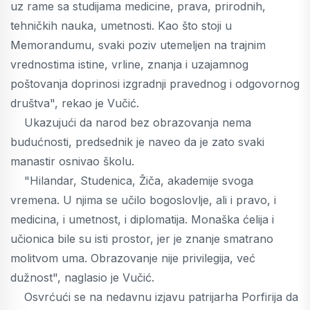
uz rame sa studijama medicine, prava, prirodnih,
tehničkih nauka, umetnosti. Kao što stoji u
Memorandumu, svaki poziv utemeljen na trajnim
vrednostima istine, vrline, znanja i uzajamnog
poštovanja doprinosi izgradnji pravednog i odgovornog
društva", rekao je Vučić.
Ukazujući da narod bez obrazovanja nema
budućnosti, predsednik je naveo da je zato svaki
manastir osnivao školu.
"Hilandar, Studenica, Žiča, akademije svoga
vremena. U njima se učilo bogoslovlje, ali i pravo, i
medicina, i umetnost, i diplomatija. Monaška ćelija i
učionica bile su isti prostor, jer je znanje smatrano
molitvom uma. Obrazovanje nije privilegija, već
dužnost", naglasio je Vučić.
Osvrćući se na nedavnu izjavu patrijarha Porfirija da