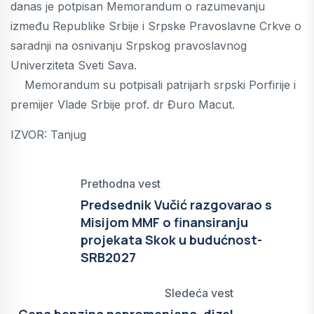
danas je potpisan Memorandum o razumevanju
između Republike Srbije i Srpske Pravoslavne Crkve o
saradnji na osnivanju Srpskog pravoslavnog
Univerziteta Sveti Sava.
Memorandum su potpisali patrijarh srpski Porfirije i
premijer Vlade Srbije prof. dr Đuro Macut.
IZVOR: Tanjug
Prethodna vest
Predsednik Vučić razgovarao s
Misijom MMF o finansiranju
projekata Skok u budućnost-
SRB2027
Sledeća vest
Cena benzina nepromenjena, dizel