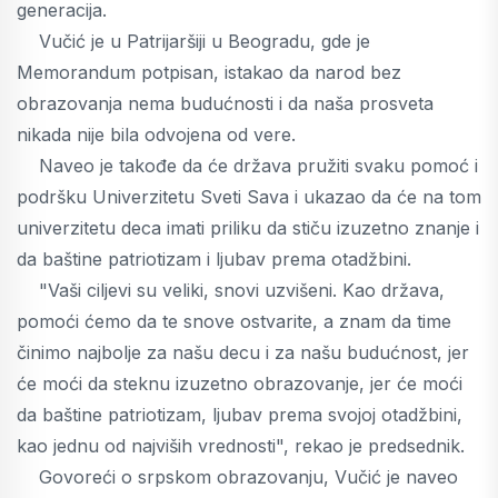
generacija.
Vučić je u Patrijaršiji u Beogradu, gde je
Memorandum potpisan, istakao da narod bez
obrazovanja nema budućnosti i da naša prosveta
nikada nije bila odvojena od vere.
Naveo je takođe da će država pružiti svaku pomoć i
podršku Univerzitetu Sveti Sava i ukazao da će na tom
univerzitetu deca imati priliku da stiču izuzetno znanje i
da baštine patriotizam i ljubav prema otadžbini.
"Vaši ciljevi su veliki, snovi uzvišeni. Kao država,
pomoći ćemo da te snove ostvarite, a znam da time
činimo najbolje za našu decu i za našu budućnost, jer
će moći da steknu izuzetno obrazovanje, jer će moći
da baštine patriotizam, ljubav prema svojoj otadžbini,
kao jednu od najviših vrednosti", rekao je predsednik.
Govoreći o srpskom obrazovanju, Vučić je naveo