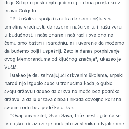
da je Srbija u poslednjih godinu i po dana prošla kroz
pravu Golgotu.
"Pokušali su spolja i iznutra da nam unište sve
temeljne vrednosti, da razore i našu veru, i našu veru
u budućnost, i naše znanje i naš rad, i sve ono na
čemu smo baštinili i saradnju, ali i uverenje da možemo
da budemo bolji i uspešniji. Zato je danas potpisivanje
ovog Memoranduma od ključnog značaja", ukazao je
Vučić.
Istakao je da, zahvaljujući crkvenim školama, srpski
narod nije izgubio sebe u trenucima kada je gubio
svoju državu i dodao da crkva ne može bez podrške
države, a da je država slaba i nikada dovoljno korisna
svome rodu bez podrške crkve.
"Ovaj univerzitet, Sveti Sava, biće mesto gde će se
teološko obrazovanje budućih sveštenika odvijati rame