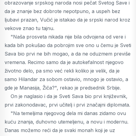
obrazovanje srpskog naroda nosi pečat Svetog Save i
da je znanje bez dobrote nepotpuno, a uspeh bez
ljubavi prazan, Vučić je istakao da je srpski narod kroz
vekove znao tu tajnu.
"Naša prosveta nikada nije bila odvojena od vere i
kada bih pokušao da pobrojim sve ono u čemu je Sveti
Sava bio prvi ne bih mogao, a da ne oduzmem previše
vremena. Recimo samo da je autokefalnost njegovo
životno delo, pa smo već rekli koliko je velik, da je
samo Hilandar za sobom ostavio, mnogo je ostavio, a
gde je Manasija, Žiča?", rekao je predsednik Srbije.
On je naglasio i da je Sveti Sava bio prvi književnik,
prvi zakonodavac, prvi učitelj i prvi značajni diplomata.
"Na temeljima njegovog dela mi danas zidamo ovu
kuću znanja, duhovno utemeljenu, a novu i modernu.
Danas možemo reći da je svaki monah koji je uz