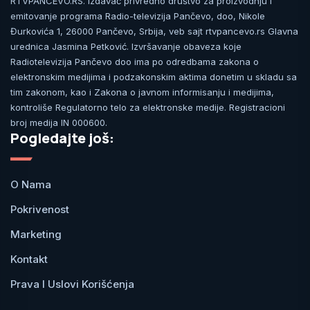
RTVPANCEVO.RS. Izdavač privredno društvo za proizvodnju i
emitovanje programa Radio-televizija Pančevo, doo, Nikole
Đurkovića 1, 26000 Pančevo, Srbija, veb sajt rtvpancevo.rs Glavna
urednica Jasmina Petković. Izvršavanje obaveza koje
Radiotelevizija Pančevo doo ima po odredbama zakona o
elektronskim medijima i podzakonskim aktima donetim u skladu sa
tim zakonom, kao i Zakona o javnom informisanju i medijima,
kontroliše Regulatorno telo za elektronske medije. Registracioni
broj medija IN 000600.
Pogledajte još:
O Nama
Pokrivenost
Marketing
Kontakt
Prava I Uslovi Korišćenja