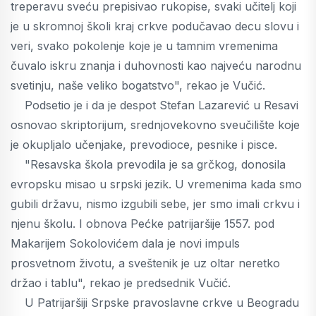
treperavu sveću prepisivao rukopise, svaki učitelj koji
je u skromnoj školi kraj crkve podučavao decu slovu i
veri, svako pokolenje koje je u tamnim vremenima
čuvalo iskru znanja i duhovnosti kao najveću narodnu
svetinju, naše veliko bogatstvo", rekao je Vučić.
Podsetio je i da je despot Stefan Lazarević u Resavi
osnovao skriptorijum, srednjovekovno sveučilište koje
je okupljalo učenjake, prevodioce, pesnike i pisce.
"Resavska škola prevodila je sa grčkog, donosila
evropsku misao u srpski jezik. U vremenima kada smo
gubili državu, nismo izgubili sebe, jer smo imali crkvu i
njenu školu. I obnova Pećke patrijaršije 1557. pod
Makarijem Sokolovićem dala je novi impuls
prosvetnom životu, a sveštenik je uz oltar neretko
držao i tablu", rekao je predsednik Vučić.
U Patrijaršiji Srpske pravoslavne crkve u Beogradu