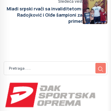
Sledeća vest
Mladi srpski rvači sa invaliditetom:
Radojković i Olđe šampioni za
primer