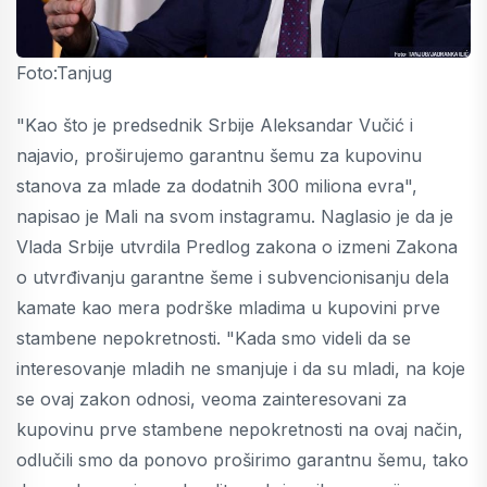
Foto:Tanjug
"Kao što je predsednik Srbije Aleksandar Vučić i
najavio, proširujemo garantnu šemu za kupovinu
stanova za mlade za dodatnih 300 miliona evra",
napisao je Mali na svom instagramu. Naglasio je da je
Vlada Srbije utvrdila Predlog zakona o izmeni Zakona
o utvrđivanju garantne šeme i subvencionisanju dela
kamate kao mera podrške mladima u kupovini prve
stambene nepokretnosti. "Kada smo videli da se
interesovanje mladih ne smanjuje i da su mladi, na koje
se ovaj zakon odnosi, veoma zainteresovani za
kupovinu prve stambene nepokretnosti na ovaj način,
odlučili smo da ponovo proširimo garantnu šemu, tako