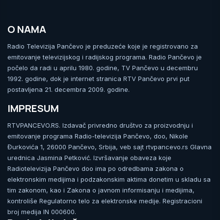
O NAMA
Radio Televizija Pančevo je preduzeće koje je registrovano za
emitovanje televizijskog i radijskog programa. Radio Pančevo je
počelo da radi u aprilu 1980. godine, TV Pančevo u decembru
1992. godine, dok je internet stranica RTV Pančevo prvi put
postavljena 21. decembra 2009. godine.
IMPRESUM
RTVPANCEVO.RS. Izdavač privredno društvo za proizvodnju i
emitovanje programa Radio-televizija Pančevo, doo, Nikole
Đurkovića 1, 26000 Pančevo, Srbija, veb sajt rtvpancevo.rs Glavna
urednica Jasmina Petković. Izvršavanje obaveza koje
Radiotelevizija Pančevo doo ima po odredbama zakona o
elektronskim medijima i podzakonskim aktima donetim u skladu sa
tim zakonom, kao i Zakona o javnom informisanju i medijima,
kontroliše Regulatorno telo za elektronske medije. Registracioni
broj medija IN 000600.