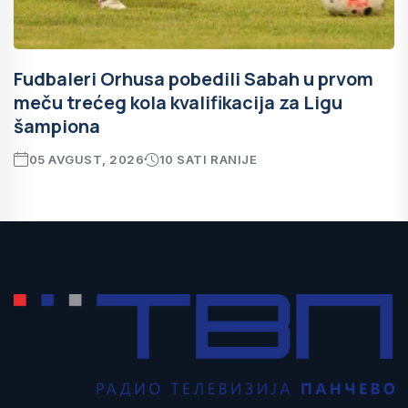
Fudbaleri Orhusa pobedili Sabah u prvom
meču trećeg kola kvalifikacija za Ligu
šampiona
05 AVGUST, 2026
10 SATI RANIJE