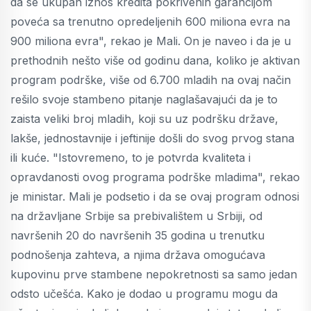
da se ukupan iznos kredita pokrivenih garancijom
poveća sa trenutno opredeljenih 600 miliona evra na
900 miliona evra", rekao je Mali. On je naveo i da je u
prethodnih nešto više od godinu dana, koliko je aktivan
program podrške, više od 6.700 mladih na ovaj način
rešilo svoje stambeno pitanje naglašavajući da je to
zaista veliki broj mladih, koji su uz podršku države,
lakše, jednostavnije i jeftinije došli do svog prvog stana
ili kuće. "Istovremeno, to je potvrda kvaliteta i
opravdanosti ovog programa podrške mladima", rekao
je ministar. Mali je podsetio i da se ovaj program odnosi
na državljane Srbije sa prebivalištem u Srbiji, od
navršenih 20 do navršenih 35 godina u trenutku
podnošenja zahteva, a njima država omogućava
kupovinu prve stambene nepokretnosti sa samo jedan
odsto učešća. Kako je dodao u programu mogu da