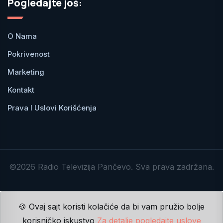
Pogledajte još:
O Nama
Pokrivenost
Marketing
Kontakt
Prava I Uslovi Korišćenja
©2026 Radio Televizija Pančevo. Sva prava zadržana.
🍪 Ovaj sajt koristi kolačiće da bi vam pružio bolje
korisničko iskustvo
Za detalje pogledajte uslove