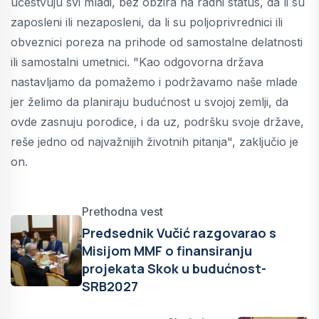
učestvuju svi mladi, bez obzira na radni status, da li su
zaposleni ili nezaposleni, da li su poljoprivrednici ili
obveznici poreza na prihode od samostalne delatnosti
ili samostalni umetnici. "Kao odgovorna država
nastavljamo da pomažemo i podržavamo naše mlade
jer želimo da planiraju budućnost u svojoj zemlji, da
ovde zasnuju porodice, i da uz, podršku svoje države,
reše jedno od najvažnijih životnih pitanja", zaključio je
on.
Prethodna vest
Predsednik Vučić razgovarao s
Misijom MMF o finansiranju
projekata Skok u budućnost-
SRB2027