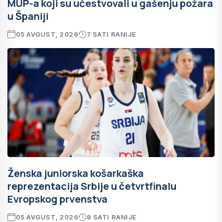
MUP-a koji su učestvovali u gašenju požara
u Španiji
05 AVGUST, 2026
7 SATI RANIJE
Ženska juniorska košarkaška
reprezentacija Srbije u četvrtfinalu
Evropskog prvenstva
05 AVGUST, 2026
8 SATI RANIJE