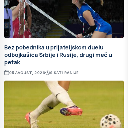
Bez pobednika u prijateljskom duelu
odbojkašica Srbije i Rusije, drugi meč u
petak
05 AVGUST, 2026
9 SATI RANIJE