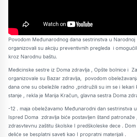
Povodom Međunarodnog dana sestrinstva u Narodnoj bašt
organizovali su akciju preventivnih pregleda i omogući
kroz Narodnu baštu.
Medicinske sestre iz Doma zdravlja , Opšte bolnice i Z
organizovale su Bazar zdravlja, povodom obeležavanj
dana one su obeležile radno ,pridružili su im se i lek
stanje , rekla je Marija Kračun, glavna sestra Doma zdra
-12 . maja obeležavamo Međunarodni dan sestrinstva u č
Ispred Doma zdravlja biće postavljen štand patronaže 
zdrasvtevnu zaštitu školske I predškoleske dece . Dom z
deliće se besplatni saveti kao I propratni materijali .