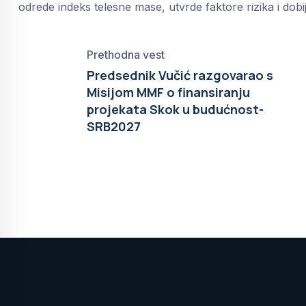
odrede indeks telesne mase, utvrde faktore rizika i dob
Prethodna vest
Predsednik Vučić razgovarao s
Misijom MMF o finansiranju
projekata Skok u budućnost-
SRB2027