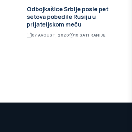
Odbojkašice Srbije posle pet
setova pobedile Rusiju u
prijateljskom meču
07 AVGUST, 2026
10 SATI RANIJE