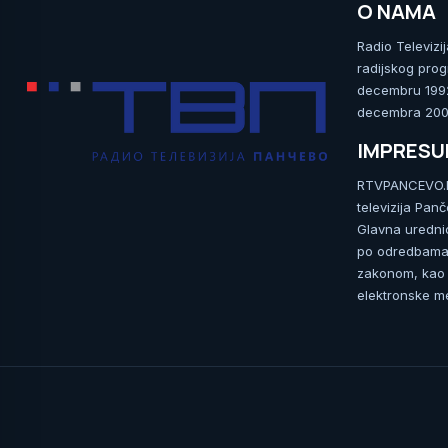
O NAMA
Radio Televizi
radijskog prog
decembru 1992.
decembra 2009
IMPRES
RTVPANCEVO.RS
televizija Pan
Glavna uredni
po odredbama 
zakonom, kao i
elektronske me