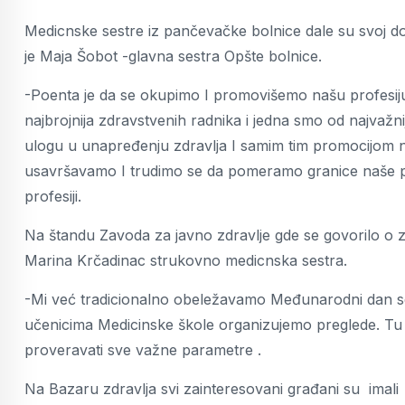
Medicnske sestre iz pančevačke bolnice dale su svoj dop
je Maja Šobot -glavna sestra Opšte bolnice.
-Poenta je da se okupimo I promovišemo našu profesiju
najbrojnija zdravstvenih radnika i jedna smo od najvaž
ulogu u unapređenju zdravlja I samim tim promocijom 
usavršavamo I trudimo se da pomeramo granice naše pro
profesiji.
Na štandu Zavoda za javno zdravlje gde se govorilo o zdr
Marina Krčadinac strukovno medicnska sestra.
-Mi već tradicionalno obeležavamo Međunarodni dan ses
učenicima Medicinske škole organizujemo preglede. Tu j
proveravati sve važne parametre .
Na Bazaru zdravlja svi zainteresovani građani su imali pr