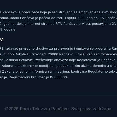
ja Pančevo je preduzeće koje je registrovano za emitovanje televizijskog
rama. Radio Pančevo je počelo da radi u aprilu 1980. godine, TV Panče
 godine, dok je internet stranica RTV Pančevo prvi put postavljena 21.
. godine.
UM
. Izdavač privredno društvo za proizvodnju i emitovanje programa Ra
čevo, doo, Nikole Đurkovića 1, 26000 Pančevo, Srbija, veb sajt rtvpancev
ca Jasmina Petković. Izvršavanje obaveza koje Radiotelevizija Pančevo
zakona o elektronskim medijima i podzakonskim aktima donetim u skla
 Zakona o javnom informisanju i medijima, kontroliše Regulatorno telo 
dije. Registracioni broj medija IN 000600.
©2026 Radio Televizija Pančevo. Sva prava zadržana.