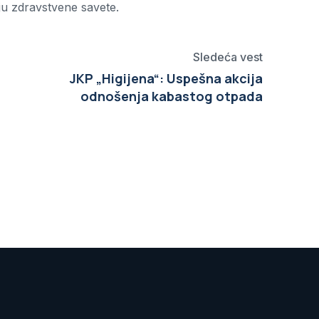
iju zdravstvene savete.
Sledeća vest
JKP „Higijena“: Uspešna akcija
odnošenja kabastog otpada