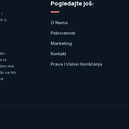
Pogledajte još:
 i
vo u
O Nama
Pokrivenost
Marketing
Kontakt
dio-
o.rs
Prava I Uslovi Korišćenja
 doo ima
du sa tim
za