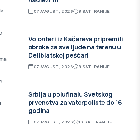
la
07 AVGUST, 2026
9 SATI RANIJE
o
Volonteri iz Kačareva pripremili
obroke za sve ljude na terenu u
Deliblatskoj peščari
ema
07 AVGUST, 2026
9 SATI RANIJE
e
Srbija u polufinalu Svetskog
prvenstva za vaterpoliste do 16
I
godina
07 AVGUST, 2026
10 SATI RANIJE