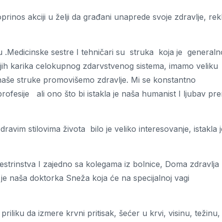
rinos akciji u želji da građani unaprede svoje zdravlje, rek
 .Medicinske sestre I tehničari su struka koja je generaln
nijih karika celokupnog zdarvstvenog sistema, imamo veliku
naše struke promovišemo zdravlje. Mi se konstantno
fesije ali ono što bi istakla je naša humanist I ljubav pr
avim stilovima života bilo je veliko interesovanje, istakla j
trinstva I zajedno sa kolegama iz bolnice, Doma zdravlja 
e naša doktorka Sneža koja će na specijalnoj vagi
iliku da izmere krvni pritisak, šećer u krvi, visinu, težinu,