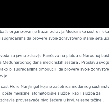
i organizovan je Bazar zdravlja.Medicinske sestre i leka
li sugrađanima da provere svoje zdravstveno stanje šetajući
avoda za javno zdravlje Pančevo na platou u Narodnoj bašt
a Međunarodnog dana medicnskih sestara . Proslavu svog
ari kako bi sugrađanima omogućili da provere svoje zdravstv
vlja.
ast Flore Nanjtingel koja je začetnica modernog sestrinstv
, opšte medicine, stomatološke službe kao I služba za
dravlja proveravaće nivo šećera u krvi, telesne težine ,