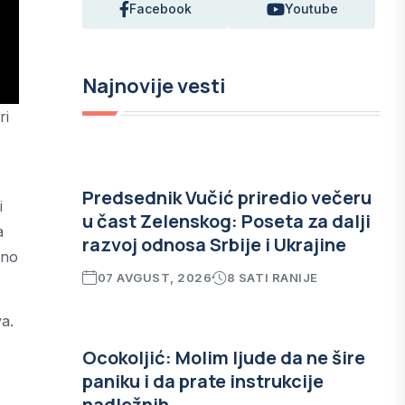
Facebook
Youtube
Najnovije vesti
ri
Predsednik Vučić priredio večeru
i
u čast Zelenskog: Poseta za dalji
a
razvoj odnosa Srbije i Ukrajine
eno
07 AVGUST, 2026
8 SATI RANIJE
a.
Ocokoljić: Molim ljude da ne šire
paniku i da prate instrukcije
nadležnih