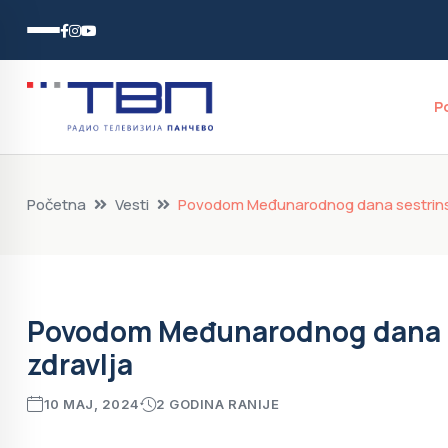
P
Početna
Vesti
Povodom Međunarodnog dana sestrinst
Povodom Međunarodnog dana s
zdravlja
10 MAJ, 2024
2 GODINA RANIJE