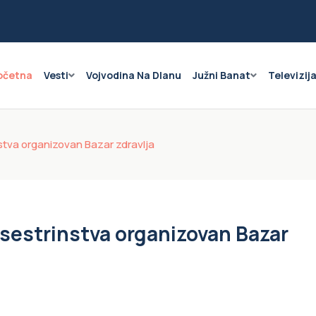
očetna
Vesti
Vojvodina Na Dlanu
Južni Banat
Televizij
va organizovan Bazar zdravlja
estrinstva organizovan Bazar