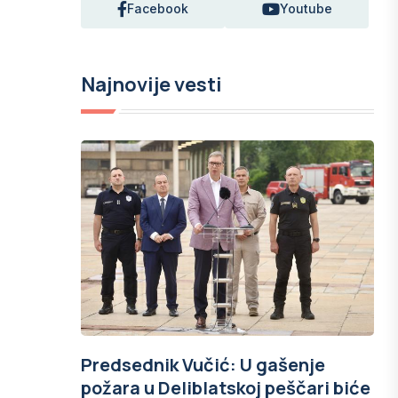
Facebook
Youtube
Najnovije vesti
Predsednik Vučić: U gašenje
požara u Deliblatskoj peščari biće