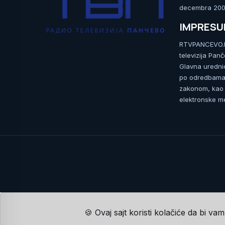
decembra 2009
IMPRES
RTVPANCEVO.RS
televizija Pan
Glavna uredni
po odredbama 
zakonom, kao i
elektronske me
🍪 Ovaj sajt koristi kolačiće da bi va