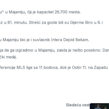
 u Majamiju, čiji je kapacitet 26.700 mesta.
z u 81. minutu. Strelci za goste bili su Gijerme Biro u 6. i
ajamiju bio je i suvlasnik Intera Dejvid Bekam.
aja da ga izgradimo u Majamiju, zaista je nešto posebno. Da
ki mediji.
ferencije MLS lige sa 11 bodova, dok je Ostin 11. na Zapadu
Sledeća vest