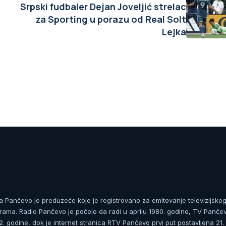
Srpski fudbaler Dejan Joveljić strelac
za Sporting u porazu od Real Solt
Lejka
ja Pančevo je preduzeće koje je registrovano za emitovanje televizijskog
rama. Radio Pančevo je počelo da radi u aprilu 1980. godine, TV Panče
 godine, dok je internet stranica RTV Pančevo prvi put postavljena 21.