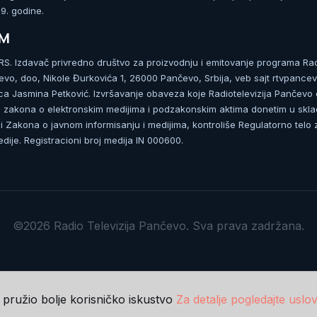
. godine.
UM
. Izdavač privredno društvo za proizvodnju i emitovanje programa Ra
čevo, doo, Nikole Đurkovića 1, 26000 Pančevo, Srbija, veb sajt rtvpancev
ca Jasmina Petković. Izvršavanje obaveza koje Radiotelevizija Pančevo
zakona o elektronskim medijima i podzakonskim aktima donetim u skla
 Zakona o javnom informisanju i medijima, kontroliše Regulatorno telo 
dije. Registracioni broj medija IN 000600.
©2026 Radio Televizija Pančevo. Sva prava zadržana.
m pružio bolje korisničko iskustvo
Za detalje pogledajte uslov