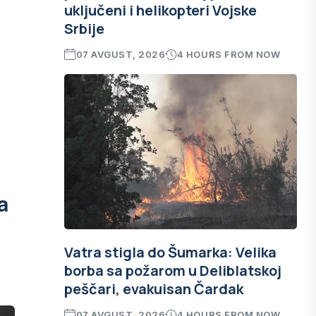
uključeni i helikopteri Vojske
Srbije
07 AVGUST, 2026
4 HOURS FROM NOW
a
Vatra stigla do Šumarka: Velika
borba sa požarom u Deliblatskoj
peščari, evakuisan Čardak
07 AVGUST, 2026
4 HOURS FROM NOW