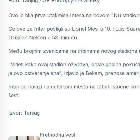
Foto: Tanjug / AP Photo/Lynne Sladky
Ovo je bila prva utakmica Intera na novom "Nu stadionu"
Golove za Inter postigli su Lionel Mesi u 10. i Luis Suare
Džejden Nelson u 53. minutu.
Među brojnim zvanicama na tribinama novog stadiona u M
"Videti kako ovaj stadion oživljava, posle godina pokuš
je ovo ostvarenje sna", izjavio je Bekam, prenose američ
Inter se nalazi na četvrtom mestu na tabeli Istočne kon
šest.
Izvor: Tanjug
Prethodna vest