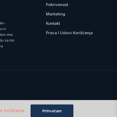
Pokrivenost
Marketing
Kontakt
dio-
o.rs
Prava I Uslovi Korišćenja
 doo ima
du sa tim
za
e korišćenja.
Prihvatam