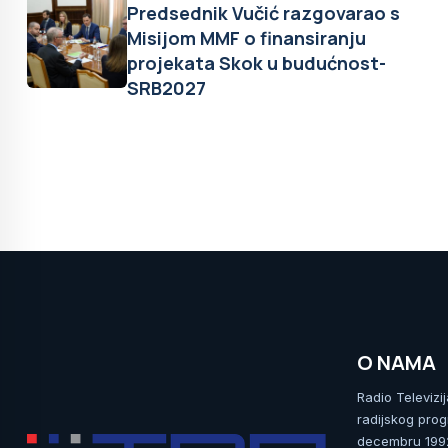
Predsednik Vučić razgovarao s
Misijom MMF o finansiranju
projekata Skok u budućnost-
SRB2027
O NAMA
Radio Televizi
radijskog prog
decembru 1992.