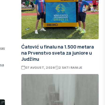
Ćatović u finalu na 1.500 metara
nas
na Prvenstvo sveta za juniore u
Judžinu
 sa
07 AVGUST, 2026
2 SATI RANIJE