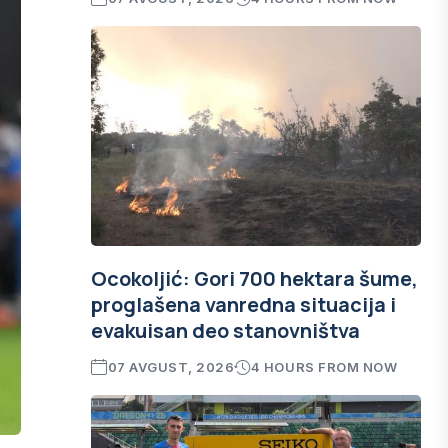
Ocokoljić: Gori 700 hektara šume,
proglašena vanredna situacija i
evakuisan deo stanovništva
07 AVGUST, 2026
4 HOURS FROM NOW