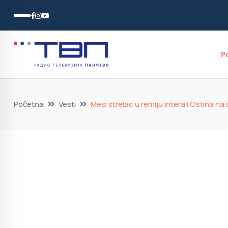
P
Početna
Vesti
Mesi strelac u remiju Intera i Ostina n