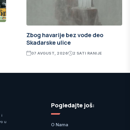
Zbog havarije bez vode deo
Skadarske ulice
07 AVGUST, 2026
2 SATI RANIJE
Pogledajte još:
 i
vo u
O Nama