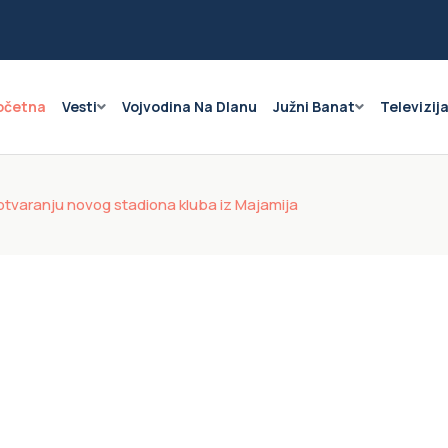
očetna
Vesti
Vojvodina Na Dlanu
Južni Banat
Televizij
a otvaranju novog stadiona kluba iz Majamija