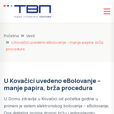
Početna
Vesti
U Kovačici uvedeno eBolovanje – manje papira, brža
procedura
U Kovačici uvedeno eBolovanje –
manje papira, brža procedura
U Domu zdravlja u Kovačici od početka godine u
primeni je sistem elektronskog bolovanja – eBolovanje.
Ova digitalna novina donosi bržu i jednostavniju