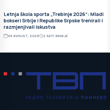
Letnja škola sporta „Trebinje 2026“: Mladi
bokseri Srbije i Republike Srpske trenirali i
razmjenjivali iskustva
09 AVGUST, 2026
2 SATI RANIJE