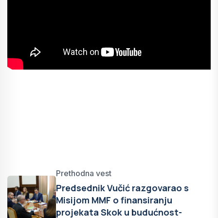
Prethodna vest
Predsednik Vučić razgovarao s
Misijom MMF o finansiranju
projekata Skok u budućnost-