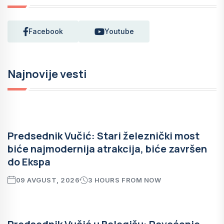
Facebook
Youtube
Najnovije vesti
Predsednik Vučić: Stari železnički most
biće najmodernija atrakcija, biće završen
do Ekspa
09 AVGUST, 2026
3 HOURS FROM NOW