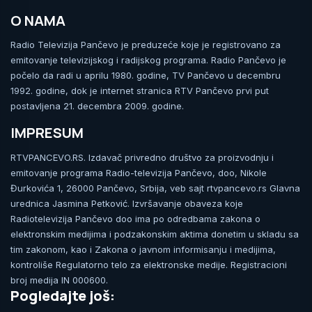
O NAMA
Radio Televizija Pančevo je preduzeće koje je registrovano za
emitovanje televizijskog i radijskog programa. Radio Pančevo je
počelo da radi u aprilu 1980. godine, TV Pančevo u decembru
1992. godine, dok je internet stranica RTV Pančevo prvi put
postavljena 21. decembra 2009. godine.
IMPRESUM
RTVPANCEVO.RS. Izdavač privredno društvo za proizvodnju i
emitovanje programa Radio-televizija Pančevo, doo, Nikole
Đurkovića 1, 26000 Pančevo, Srbija, veb sajt rtvpancevo.rs Glavna
urednica Jasmina Petković. Izvršavanje obaveza koje
Radiotelevizija Pančevo doo ima po odredbama zakona o
elektronskim medijima i podzakonskim aktima donetim u skladu sa
tim zakonom, kao i Zakona o javnom informisanju i medijima,
kontroliše Regulatorno telo za elektronske medije. Registracioni
broj medija IN 000600.
Pogledajte još: