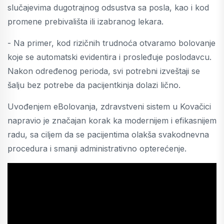
slučajevima dugotrajnog odsustva sa posla, kao i kod
promene prebivališta ili izabranog lekara.
- Na primer, kod rizičnih trudnoća otvaramo bolovanje
koje se automatski evidentira i prosleđuje poslodavcu.
Nakon određenog perioda, svi potrebni izveštaji se
šalju bez potrebe da pacijentkinja dolazi lično.
Uvođenjem eBolovanja, zdravstveni sistem u Kovačici
napravio je značajan korak ka modernijem i efikasnijem
radu, sa ciljem da se pacijentima olakša svakodnevna
procedura i smanji administrativno opterećenje.