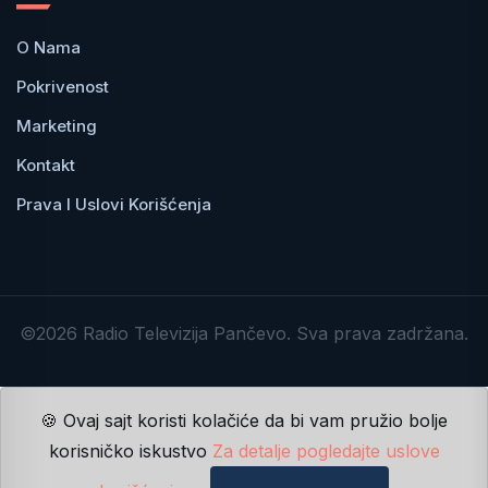
O Nama
Pokrivenost
Marketing
Kontakt
Prava I Uslovi Korišćenja
©2026 Radio Televizija Pančevo. Sva prava zadržana.
🍪 Ovaj sajt koristi kolačiće da bi vam pružio bolje
korisničko iskustvo
Za detalje pogledajte uslove