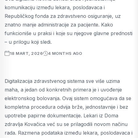
komunikaciju između lekara, poslodavaca i
Republičkog fonda za zdravstveno osiguranje, uz
znatno manje administracije za pacijente. Kako
funkcioniše u praksi i koje su njegove glavne prednosti
– u prilogu koji sledi.
18 MART, 2026
4 MONTHS AGO
Digitalizacija zdravstvenog sistema sve više uzima
maha, a jedan od konkretnih primera je i uvođenje
elektronskog bolovanja. Ovaj sistem omogućava da se
kompletna procedura odvija brže, jednostavnije i bez
upotrebe papirne dokumentacije. Lekari iz Doma
zdravlja Kovačica već su se prilagodili novom načinu
rada. Razmena podataka između lekara, poslodavaca i