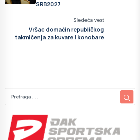
SRB2027
Sledeća vest
Vršac domaćin republičkog
takmičenja za kuvare i konobare