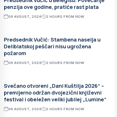
Predsednik Vučić u Belegišu: Povećanje
penzija ove godine, pratiće rast plata
09 AVGUST, 2026
2 HOURS FROM NOW
Predsednik Vučić: Stambena naselja u
Deliblatskoj peščari nisu ugrožena
požarom
09 AVGUST, 2026
2 HOURS FROM NOW
Svečano otvoreni „Dani Kuštilja 2026“ –
premijerno održan dvojezični književni
festival i obeležen veliki jubilej „Lumine“
09 AVGUST, 2026
2 HOURS FROM NOW