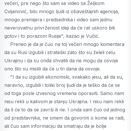
večeri, pre nego što sam se video sa Željkom
Cvijanović, bilo mnogo ljudi iz obaveštajnih agencija,
mnogo premijera i predsednika i video sam jednu
neverovatnu privrženost ideji da će rat uskoro biti
gotov i to porazom Rusije", kazao je Vučić.
Preneo je da je čuo na toj večeri mnogo komentara
da su Rusi izgubili i strateški zato što su želeli celu
Ukrajinu i da su onda shvatili da ne mogu da osvoje
ono što su mislili da će u tri dana da osvoje.
"I da su izgubili ekonomski, svakako jesu, ali da su,
naravno, izgubili i toliki broj ljudi da je teško da će se
od toga posle izvesnog vremena oporaviti. Samo nam
nisu rekli u kakvom je stanju Ukrajina. I nisu nam rekli
da li će to da se završi ili ne. I onda sam čuo od jednog
od predstavnika, ne smem da govorim o kome se radi,
ali čuo sam informaciju da smatraju da je bolje