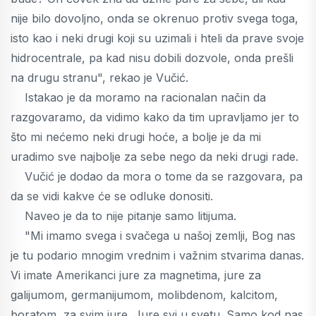
nije bilo dovoljno, onda se okrenuo protiv svega toga,
isto kao i neki drugi koji su uzimali i hteli da prave svoje
hidrocentrale, pa kad nisu dobili dozvole, onda prešli
na drugu stranu", rekao je Vučić.
Istakao je da moramo na racionalan način da
razgovaramo, da vidimo kako da tim upravljamo jer to
što mi nećemo neki drugi hoće, a bolje je da mi
uradimo sve najbolje za sebe nego da neki drugi rade.
Vučić je dodao da mora o tome da se razgovara, pa
da se vidi kakve će se odluke donositi.
Naveo je da to nije pitanje samo litijuma.
"Mi imamo svega i svačega u našoj zemlji, Bog nas
je tu podario mnogim vrednim i važnim stvarima danas.
Vi imate Amerikanci jure za magnetima, jure za
galijumom, germanijumom, molibdenom, kalcitom,
boratom, za svim jure. Jure svi u svetu. Samo kod nas