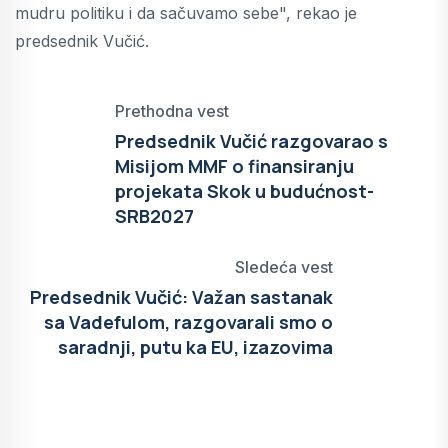
mudru politiku i da sačuvamo sebe", rekao je
predsednik Vučić.
Prethodna vest
Predsednik Vučić razgovarao s
Misijom MMF o finansiranju
projekata Skok u budućnost-
SRB2027
Sledeća vest
Predsednik Vučić: Važan sastanak
sa Vadefulom, razgovarali smo o
saradnji, putu ka EU, izazovima