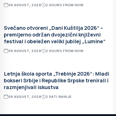
09 AVGUST, 2026
2 HOURS FROM NOW
Svečano otvoreni „Dani Kuštilja 2026“ –
premijerno održan dvojezični književni
festival i obeležen veliki jubilej „Lumine“
09 AVGUST, 2026
2 HOURS FROM NOW
Letnja škola sporta „Trebinje 2026“: Mladi
bokseri Srbije i Republike Srpske trenirali i
razmjenjivali iskustva
09 AVGUST, 2026
2 SATI RANIJE