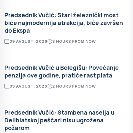
Predsednik Vučić: Stari železnički most
biće najmodernija atrakcija, biće završen
do Ekspa
09 AVGUST, 2026
3 HOURS FROM NOW
Predsednik Vučić u Belegišu: Povećanje
penzija ove godine, pratiće rast plata
09 AVGUST, 2026
2 HOURS FROM NOW
Predsednik Vučić: Stambena naselja u
Deliblatskoj peščari nisu ugrožena
požarom