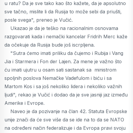
u ratu? Da je sve tako kao što kažete, da je apsolutno
sve tačno, mislite li da Rusija to može sebi da priušti,
posle svega", preneo je Vučić.
Ukazao je da je teško na racionalnim osnovama
razgovarati kada i nemački kancelar Fridrih Merc kaže
da očekuje da Rusija bude još iscrpljena.
"Sutra ćemo imati priliku da čujemo i Rubija i Vang
Jia i Starmera i Fon der Lajen. Za mene je važno što
ću imati ujutru u osam sati sastanak sa ministrom
spoljnih poslova Nemačke Vadefulom i biću i sa
Martom Kos i sa još nekoliko lidera i nekoliko važnih
ljudi", rekao je Vučić i dodao da je sve jasniji jaz između
Amerike i Evrope.
Naveo je da pozivanje na član 42. Statuta Evropske
unije znači da će sve više da se ide na to da se NATO
na određeni način federalizuje i da Evropa pravi svoju