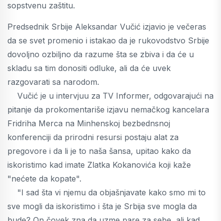
sopstvenu zaštitu.
Predsednik Srbije Aleksandar Vučić izjavio je večeras
da se svet promenio i istakao da je rukovodstvo Srbije
dovoljno ozbiljno da razume šta se zbiva i da će u
skladu sa tim donositi odluke, ali da će uvek
razgovarati sa narodom.
Vučić je u intervjuu za TV Informer, odgovarajući na
pitanje da prokomentariše izjavu nemačkog kancelara
Fridriha Merca na Minhenskoj bezbednsnoj
konferenciji da prirodni resursi postaju alat za
pregovore i da li je to naša šansa, upitao kako da
iskoristimo kad imate Zlatka Kokanovića koji kaže
"nećete da kopate".
"I sad šta vi njemu da objašnjavate kako smo mi to
sve mogli da iskoristimo i šta je Srbija sve mogla da
bude? On čovek zna da uzme pare za sebe, ali kad