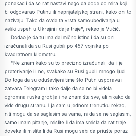
ponekad i da se rat nastavi nego da dođe do mira koji
bi odgovarao Putinu ili neprijateljskoj strani, kako oni to
nazivaju. Tako da ovde ta vrsta samoubeđivanja u
veliki uspeh u Ukrajini i dalje traje", rekao je Vučić.
Dodao je da tu ima delimično istine i da su oni
izračunali da su Rusi gubili po 457 vojnika po
kvadratnom kilometru.
"Ne znam kako su to precizno izračunali, da li je
preterivanje ili ne, svakako su Rusi gubili mnogo ljudi.
Do toga da su oduševljeni time što Putin usporava i
zatvara Telegram i tako dalje da se ne bi videla
ogromna ruska groblja i ne znam šta sve, ali nikako da
vide drugu stranu. I ja sam u jednom trenutku rekao,
niti mogu da se saglasim sa vama, ni da se ne saglasim,
samo imam pitanje, mislite li da ima smisla da rat traje
doveka ili mislite li da Rusi mogu sebi da priušte poraz