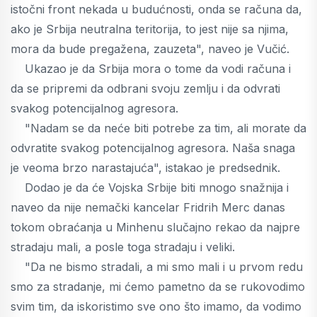
istočni front nekada u budućnosti, onda se računa da,
ako je Srbija neutralna teritorija, to jest nije sa njima,
mora da bude pregažena, zauzeta", naveo je Vučić.
Ukazao je da Srbija mora o tome da vodi računa i
da se pripremi da odbrani svoju zemlju i da odvrati
svakog potencijalnog agresora.
"Nadam se da neće biti potrebe za tim, ali morate da
odvratite svakog potencijalnog agresora. Naša snaga
je veoma brzo narastajuća", istakao je predsednik.
Dodao je da će Vojska Srbije biti mnogo snažnija i
naveo da nije nemački kancelar Fridrih Merc danas
tokom obraćanja u Minhenu slučajno rekao da najpre
stradaju mali, a posle toga stradaju i veliki.
"Da ne bismo stradali, a mi smo mali i u prvom redu
smo za stradanje, mi ćemo pametno da se rukovodimo
svim tim, da iskoristimo sve ono što imamo, da vodimo