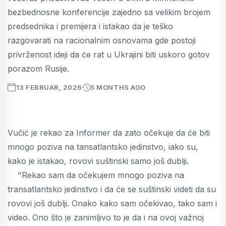
bezbednosne konferencije zajedno sa velikim brojem
predsednika i premijera i istakao da je teško
razgovarati na racionalnim osnovama gde postoji
privrženost ideji da će rat u Ukrajini biti uskoro gotov
porazom Rusije.
13 FEBRUAR, 2026
5 MONTHS AGO
Vučić je rekao za Informer da zato očekuje da će biti
mnogo poziva na tansatlantsko jedinstvo, iako su,
kako je istakao, rovovi suštinski samo još dublji.
"Rekao sam da očekujem mnogo poziva na
transatlantsko jedinstvo i da će se suštinski videti da su
rovovi još dublji. Onako kako sam očekivao, tako sam i
video. Ono što je zanimljivo to je da i na ovoj važnoj