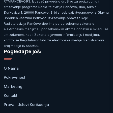
RTVPANCEVO.RS. Izdavač privredno društvo za proizvodnju i
emitovanje programa Radio-televizija Pančevo, doo, Nikole
Đurkovića 1, 26000 Pančevo, Srbija, veb sajt rtvpancevo.rs Glavna
urednica Jasmina Petković. Izvršavanje obaveza koje
Radiotelevizija Pančevo doo ima po odredbama zakona o
elektronskim medijima i podzakonskim aktima donetim u skladu sa
tim zakonom, kao i Zakona o javnom informisanju i medijima,
kontroliše Regulatorno telo za elektronske medije. Registracioni
broj medija IN 000600.
Pogledajte još:
O Nama
Pokrivenost
Marketing
Kontakt
Prava I Uslovi Korišćenja