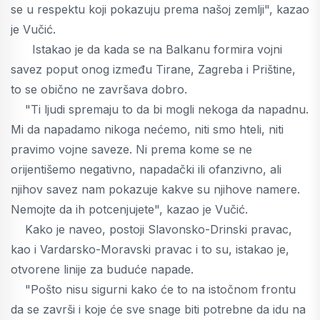
se u respektu koji pokazuju prema našoj zemlji", kazao
je Vučić.
Istakao je da kada se na Balkanu formira vojni
savez poput onog između Tirane, Zagreba i Prištine,
to se obično ne završava dobro.
"Ti ljudi spremaju to da bi mogli nekoga da napadnu.
Mi da napadamo nikoga nećemo, niti smo hteli, niti
pravimo vojne saveze. Ni prema kome se ne
orijentišemo negativno, napadački ili ofanzivno, ali
njihov savez nam pokazuje kakve su njihove namere.
Nemojte da ih potcenjujete", kazao je Vučić.
Kako je naveo, postoji Slavonsko-Drinski pravac,
kao i Vardarsko-Moravski pravac i to su, istakao je,
otvorene linije za buduće napade.
"Pošto nisu sigurni kako će to na istočnom frontu
da se završi i koje će sve snage biti potrebne da idu na