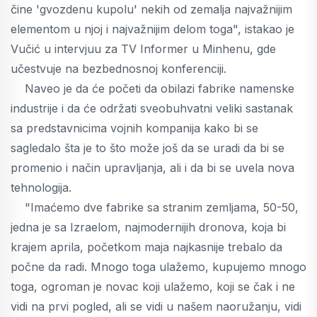
čine 'gvozdenu kupolu' nekih od zemalja najvažnijim
elementom u njoj i najvažnijim delom toga", istakao je
Vučić u intervjuu za TV Informer u Minhenu, gde
učestvuje na bezbednosnoj konferenciji.
Naveo je da će početi da obilazi fabrike namenske
industrije i da će održati sveobuhvatni veliki sastanak
sa predstavnicima vojnih kompanija kako bi se
sagledalo šta je to što može još da se uradi da bi se
promenio i način upravljanja, ali i da bi se uvela nova
tehnologija.
"Imaćemo dve fabrike sa stranim zemljama, 50-50,
jedna je sa Izraelom, najmodernijih dronova, koja bi
krajem aprila, početkom maja najkasnije trebalo da
počne da radi. Mnogo toga ulažemo, kupujemo mnogo
toga, ogroman je novac koji ulažemo, koji se čak i ne
vidi na prvi pogled, ali se vidi u našem naoružanju, vidi