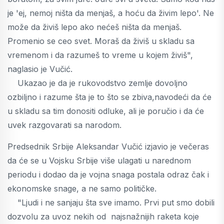
je 'ej, nemoj ništa da menjaš, a hoću da živim lepo'. Ne
može da živiš lepo ako nećeš ništa da menjaš.
Promenio se ceo svet. Moraš da živiš u skladu sa
vremenom i da razumeš to vreme u kojem živiš",
naglasio je Vučić.
Ukazao je da je rukovodstvo zemlje dovoljno
ozbiljno i razume šta je to što se zbiva,navodeći da će
u skladu sa tim donositi odluke, ali je poručio i da će
uvek razgovarati sa narodom.
Predsednik Srbije Aleksandar Vučić izjavio je večeras
da će se u Vojsku Srbije više ulagati u narednom
periodu i dodao da je vojna snaga postala odraz čak i
ekonomske snage, a ne samo političke.
"Ljudi i ne sanjaju šta sve imamo. Prvi put smo dobili
dozvolu za uvoz nekih od najsnažnijih raketa koje