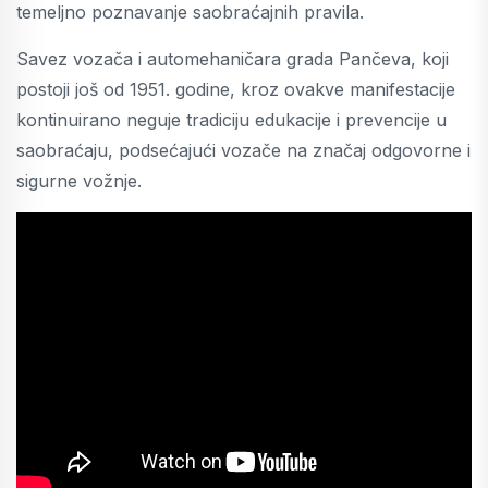
temeljno poznavanje saobraćajnih pravila.
Savez vozača i automehaničara grada Pančeva, koji
postoji još od 1951. godine, kroz ovakve manifestacije
kontinuirano neguje tradiciju edukacije i prevencije u
saobraćaju, podsećajući vozače na značaj odgovorne i
sigurne vožnje.