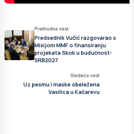
Prethodna vest
Predsednik Vučić razgovarao s
Misijom MMF o finansiranju
projekata Skok u budućnost-
SRB2027
Sledeća vest
Uz pesmu i maske obeležena
Vasilica u Kačarevu