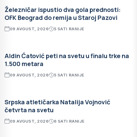
Železničar ispustio dva gola prednosti:
OFK Beograd do remija u Staroj Pazovi
09 AVGUST, 2026
5 SATI RANIJE
Aldin Ćatović peti na svetu u finalu trke na
1.500 metara
09 AVGUST, 2026
5 SATI RANIJE
Srpska atletičarka Natalija Vojnović
četvrta na svetu
09 AVGUST, 2026
6 SATI RANIJE