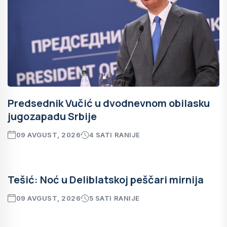
Predsednik Vučić u dvodnevnom obilasku
jugozapadu Srbije
09 AVGUST, 2026
4 SATI RANIJE
Tešić: Noć u Deliblatskoj peščari mirnija
09 AVGUST, 2026
5 SATI RANIJE