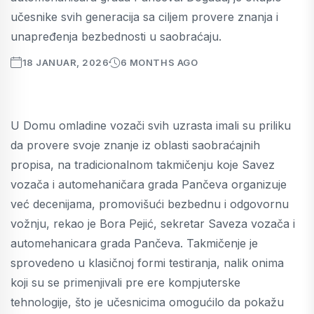
učesnike svih generacija sa ciljem provere znanja i
unapređenja bezbednosti u saobraćaju.
18 JANUAR, 2026
6 MONTHS AGO
U Domu omladine vozači svih uzrasta imali su priliku
da provere svoje znanje iz oblasti saobraćajnih
propisa, na tradicionalnom takmičenju koje Savez
vozača i automehaničara grada Pančeva organizuje
već decenijama, promovišući bezbednu i odgovornu
vožnju, rekao je Bora Pejić, sekretar Saveza vozača i
automehanicara grada Pančeva. Takmičenje je
sprovedeno u klasičnoj formi testiranja, nalik onima
koji su se primenjivali pre ere kompjuterske
tehnologije, što je učesnicima omogućilo da pokažu