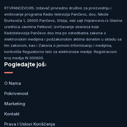
RTVPANCEVO.RS. Izdavač privredno društvo za proizvodnju i
emitovanje programa Radio-televizija Pančevo, doo, Nikole
Đurkovića 1, 26000 Pančevo, Srbija, veb sajt rtvpancevo.rs Glavna
urednica Jasmina Petković. Izvršavanje obaveza koje
Radiotelevizija Pančevo doo ima po odredbama zakona o
elektronskim medijima i podzakonskim aktima donetim u skladu sa
tim zakonom, kao i Zakona o javnom informisanju i medijima,
kontroliše Regulatorno telo za elektronske medije. Registracioni
broj medija IN 000600.
Pogledajte još:
O Nama
Pokrivenost
Marketing
Kontakt
Prava I Uslovi Korišćenja