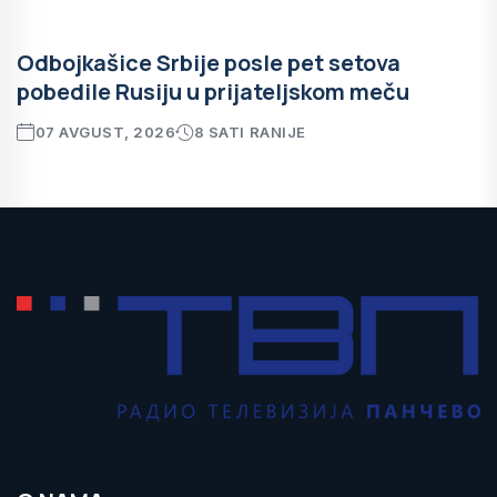
Odbojkašice Srbije posle pet setova
pobedile Rusiju u prijateljskom meču
07 AVGUST, 2026
8 SATI RANIJE