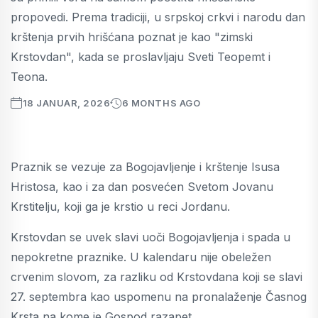
propovedi. Prema tradiciji, u srpskoj crkvi i narodu dan
krštenja prvih hrišćana poznat je kao "zimski
Krstovdan", kada se proslavljaju Sveti Teopemt i
Teona.
18 JANUAR, 2026
6 MONTHS AGO
Praznik se vezuje za Bogojavljenje i krštenje Isusa
Hristosa, kao i za dan posvećen Svetom Jovanu
Krstitelju, koji ga je krstio u reci Jordanu.
Krstovdan se uvek slavi uoči Bogojavljenja i spada u
nepokretne praznike. U kalendaru nije obeležen
crvenim slovom, za razliku od Krstovdana koji se slavi
27. septembra kao uspomenu na pronalaženje Časnog
Krsta na kome je Gospod razapet.