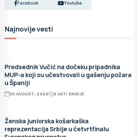
Facebook
Youtube
Najnovije vesti
Predsednik Vučić na dočeku pripadnika
MUP-a koji su učestvovali u gašenju požara
u Španiji
05 AVGUST, 2026
8 SATI RANIJE
Ženska juniorska košarkaška
reprezentacija Srbije u četvrtfinalu
Evropskog prvenstva