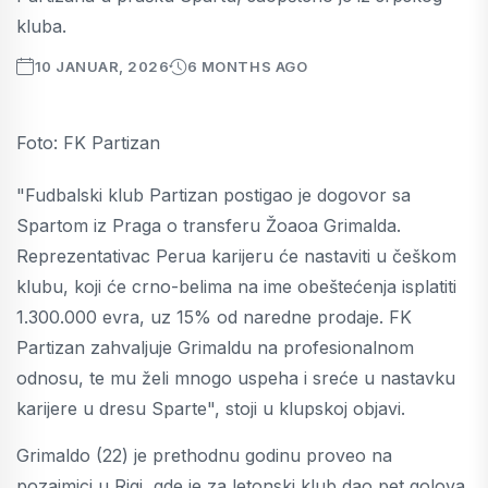
kluba.
10 JANUAR, 2026
6 MONTHS AGO
Foto: FK Partizan
"Fudbalski klub Partizan postigao je dogovor sa
Spartom iz Praga o transferu Žoaoa Grimalda.
Reprezentativac Perua karijeru će nastaviti u češkom
klubu, koji će crno-belima na ime obeštećenja isplatiti
1.300.000 evra, uz 15% od naredne prodaje. FK
Partizan zahvaljuje Grimaldu na profesionalnom
odnosu, te mu želi mnogo uspeha i sreće u nastavku
karijere u dresu Sparte", stoji u klupskoj objavi.
Grimaldo (22) je prethodnu godinu proveo na
pozajmici u Rigi, gde je za letonski klub dao pet golova