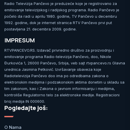
Radio Televizija Pančevo je preduzeće koje je registrovano za
emitovanje televizijskog i radijskog programa. Radio Pančevo je
počelo da radi u aprilu 1980. godine, TV Pančevo u decembru
1992. godine, dok je internet stranica RTV Pančevo prvi put
postavljena 21. decembra 2009. godine.
IMPRESUM
RTVPANCEVO.RS. Izdavač privredno društvo za proizvodnju i
emitovanje programa Radio-televizija Pančevo, doo, Nikole
Đurkovića 1, 26000 Pančevo, Srbija, veb sajt rtvpancevo.rs Glavna
urednica Jasmina Petković. Izvršavanje obaveza koje
Radiotelevizija Pančevo doo ima po odredbama zakona o
elektronskim medijima i podzakonskim aktima donetim u skladu sa
tim zakonom, kao i Zakona o javnom informisanju i medijima,
kontroliše Regulatorno telo za elektronske medije. Registracioni
broj medija IN 000600.
Pogledajte još:
O Nama