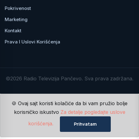
Pokrivenost
Marketing
Kontakt
Prava I Uslovi Korišćenja
©2026 Radio Televizija Pančevo. Sva prava zadržana.
🍪 Ovaj sajt koristi kolačiće da bi vam pružio bolje
korisničko iskustvo
Za detalje pogledajte uslove
korišćenja.
Prihvatam