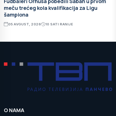
Fudbaleri Orhusa pobedili Sabah u prvom
meču trećeg kola kvalifikacija za Ligu
šampiona
05 AVGUST, 2026
10 SATI RANIJE
O NAMA