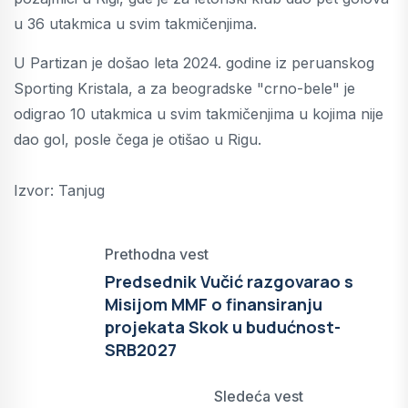
u 36 utakmica u svim takmičenjima.
U Partizan je došao leta 2024. godine iz peruanskog
Sporting Kristala, a za beogradske "crno-bele" je
odigrao 10 utakmica u svim takmičenjima u kojima nije
dao gol, posle čega je otišao u Rigu.
Izvor: Tanjug
Prethodna vest
Predsednik Vučić razgovarao s
Misijom MMF o finansiranju
projekata Skok u budućnost-
SRB2027
Sledeća vest