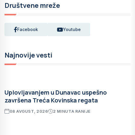
Društvene mreže
Facebook
Youtube
Najnovije vesti
Uplovljavanjem u Dunavac uspešno
završena Treća Kovinska regata
08 AVGUST, 2026
2 MINUTA RANIJE