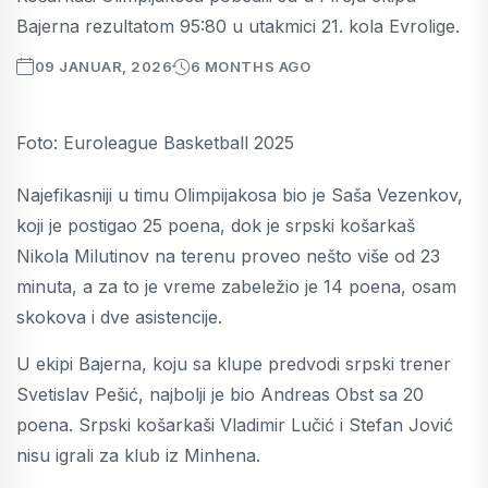
Bajerna rezultatom 95:80 u utakmici 21. kola Evrolige.
09 JANUAR, 2026
6 MONTHS AGO
Foto: Euroleague Basketball 2025
Najefikasniji u timu Olimpijakosa bio je Saša Vezenkov,
koji je postigao 25 poena, dok je srpski košarkaš
Nikola Milutinov na terenu proveo nešto više od 23
minuta, a za to je vreme zabeležio je 14 poena, osam
skokova i dve asistencije.
U ekipi Bajerna, koju sa klupe predvodi srpski trener
Svetislav Pešić, najbolji je bio Andreas Obst sa 20
poena. Srpski košarkaši Vladimir Lučić i Stefan Jović
nisu igrali za klub iz Minhena.