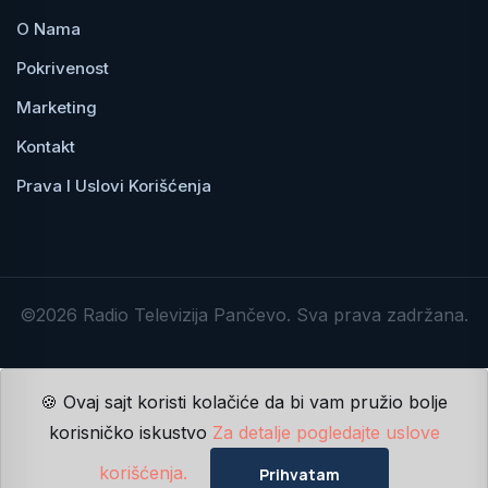
O Nama
Pokrivenost
Marketing
Kontakt
Prava I Uslovi Korišćenja
©2026 Radio Televizija Pančevo. Sva prava zadržana.
🍪 Ovaj sajt koristi kolačiće da bi vam pružio bolje
korisničko iskustvo
Za detalje pogledajte uslove
korišćenja.
Prihvatam