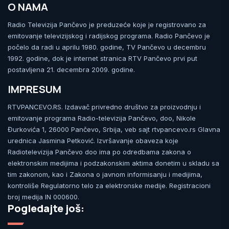
O NAMA
Radio Televizija Pančevo je preduzeće koje je registrovano za
emitovanje televizijskog i radijskog programa. Radio Pančevo je
počelo da radi u aprilu 1980. godine, TV Pančevo u decembru
1992. godine, dok je internet stranica RTV Pančevo prvi put
postavljena 21. decembra 2009. godine.
IMPRESUM
RTVPANCEVO.RS. Izdavač privredno društvo za proizvodnju i
emitovanje programa Radio-televizija Pančevo, doo, Nikole
Đurkovića 1, 26000 Pančevo, Srbija, veb sajt rtvpancevo.rs Glavna
urednica Jasmina Petković. Izvršavanje obaveza koje
Radiotelevizija Pančevo doo ima po odredbama zakona o
elektronskim medijima i podzakonskim aktima donetim u skladu sa
tim zakonom, kao i Zakona o javnom informisanju i medijima,
kontroliše Regulatorno telo za elektronske medije. Registracioni
broj medija IN 000600.
Pogledajte još: