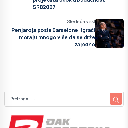
SRB2027
Sledeća vest
Penjaroja posle Barselone: Igrači
moraju mnogo više da se drže
zajedno