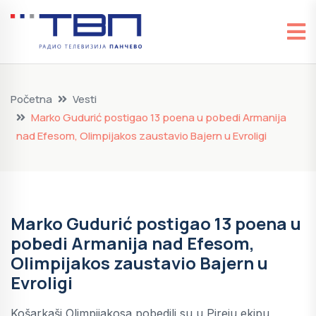
Početna
Vesti
Marko Gudurić postigao 13 poena u pobedi Armanija
nad Efesom, Olimpijakos zaustavio Bajern u Evroligi
Marko Gudurić postigao 13 poena u
pobedi Armanija nad Efesom,
Olimpijakos zaustavio Bajern u
Evroligi
Košarkaši Olimpijakosa pobedili su u Pireju ekipu