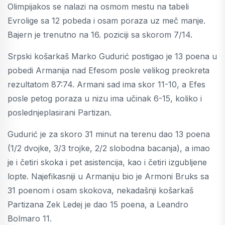
Olimpijakos se nalazi na osmom mestu na tabeli
Evrolige sa 12 pobeda i osam poraza uz meč manje.
Bajern je trenutno na 16. poziciji sa skorom 7/14.
Srpski košarkaš Marko Gudurić postigao je 13 poena u
pobedi Armanija nad Efesom posle velikog preokreta
rezultatom 87:74. Armani sad ima skor 11-10, a Efes
posle petog poraza u nizu ima učinak 6-15, koliko i
poslednjeplasirani Partizan.
Gudurić je za skoro 31 minut na terenu dao 13 poena
(1/2 dvojke, 3/3 trojke, 2/2 slobodna bacanja), a imao
je i četiri skoka i pet asistencija, kao i četiri izgubljene
lopte. Najefikasniji u Armaniju bio je Armoni Bruks sa
31 poenom i osam skokova, nekadašnji košarkaš
Partizana Zek Ledej je dao 15 poena, a Leandro
Bolmaro 11.