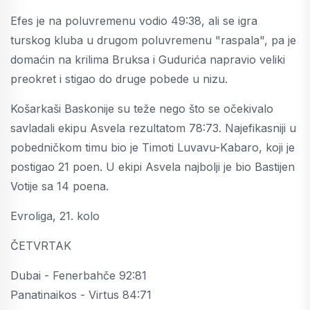
Efes je na poluvremenu vodio 49:38, ali se igra
turskog kluba u drugom poluvremenu "raspala", pa je
domaćin na krilima Bruksa i Gudurića napravio veliki
preokret i stigao do druge pobede u nizu.
Košarkaši Baskonije su teže nego što se očekivalo
savladali ekipu Asvela rezultatom 78:73. Najefikasniji u
pobedničkom timu bio je Timoti Luvavu-Kabaro, koji je
postigao 21 poen. U ekipi Asvela najbolji je bio Bastijen
Votije sa 14 poena.
Evroliga, 21. kolo
ČETVRTAK
Dubai - Fenerbahče 92:81
Panatinaikos - Virtus 84:71