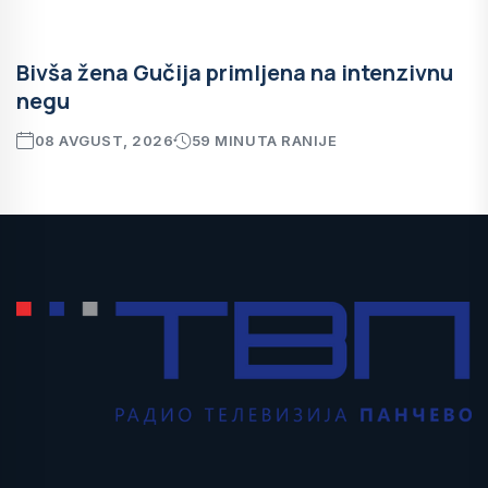
Bivša žena Gučija primljena na intenzivnu
negu
08 AVGUST, 2026
59 MINUTA RANIJE