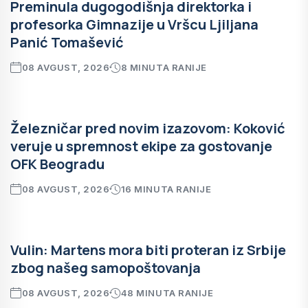
Preminula dugogodišnja direktorka i
profesorka Gimnazije u Vršcu Ljiljana
Panić Tomašević
08 AVGUST, 2026
8 MINUTA RANIJE
Železničar pred novim izazovom: Koković
veruje u spremnost ekipe za gostovanje
OFK Beogradu
08 AVGUST, 2026
16 MINUTA RANIJE
Vulin: Martens mora biti proteran iz Srbije
zbog našeg samopoštovanja
08 AVGUST, 2026
48 MINUTA RANIJE