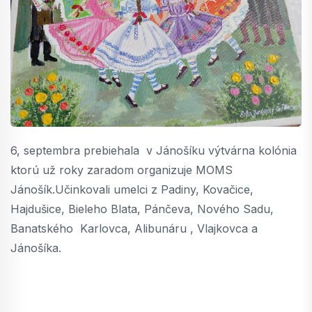
6, septembra prebiehala v Jánošíku výtvárna kolónia
ktorú už roky zaradom organizuje MOMS
Jánošík.Učinkovali umelci z Padiny, Kovačice,
Hajdušice, Bieleho Blata, Pánčeva, Nového Sadu,
Banatského Karlovca, Alibunáru , Vlajkovca a
Jánošíka.