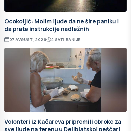
Ocokoljić: Molim ljude da ne šire paniku i
da prate instrukcije nadležnih
07 AVGUST, 2026
4 SATI RANIJE
Volonteri iz Kačareva pripremili obroke za
sve ljude na terenu u Deliblatskoj peščari