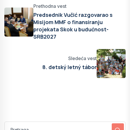
Prethodna vest
Predsednik Vučić razgovarao s
Misijom MMF o finansiranju
projekata Skok u budućnost-
SRB2027
Sledeća vest
8. detský letný tábor