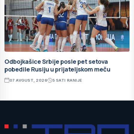
Odbojkašice Srbije posle pet setova
pobedile Rusiju u prijateljskom meču
07 AVGUST, 2026
5 SATI RANIJE