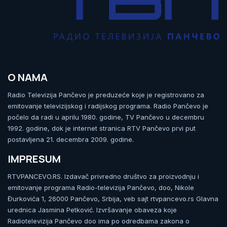
O NAMA
Radio Televizija Pančevo je preduzeće koje je registrovano za
emitovanje televizijskog i radijskog programa. Radio Pančevo je
počelo da radi u aprilu 1980. godine, TV Pančevo u decembru
1992. godine, dok je internet stranica RTV Pančevo prvi put
postavljena 21. decembra 2009. godine.
IMPRESUM
RTVPANCEVO.RS. Izdavač privredno društvo za proizvodnju i
emitovanje programa Radio-televizija Pančevo, doo, Nikole
Đurkovića 1, 26000 Pančevo, Srbija, veb sajt rtvpancevo.rs Glavna
urednica Jasmina Petković. Izvršavanje obaveza koje
Radiotelevizija Pančevo doo ima po odredbama zakona o