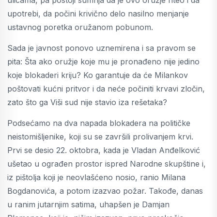
upotrebi, da počini krivično delo nasilno menjanje
ustavnog poretka oružanom pobunom.
Sada je javnost ponovo uznemirena i sa pravom se
pita: Šta ako oružje koje mu je pronađeno nije jedino
koje blokaderi kriju? Ko garantuje da će Milankov
poštovati kućni pritvor i da neće počiniti krvavi zločin,
zato što ga Viši sud nije stavio iza rešetaka?
Podsećamo na dva napada blokadera na političke
neistomišljenike, koji su se završili prolivanjem krvi.
Prvi se desio 22. oktobra, kada je Vladan Anđelković
ušetao u ograđen prostor ispred Narodne skupštine i,
iz pištolja koji je neovlašćeno nosio, ranio Milana
Bogdanovića, a potom izazvao požar. Takođe, danas
u ranim jutarnjim satima, uhapšen je Damjan