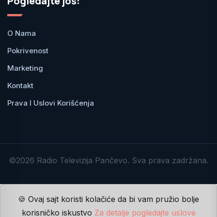
Pogledajte još:
O Nama
Pokrivenost
Marketing
Kontakt
Prava I Uslovi Korišćenja
©2026 Radio Televizija Pančevo. Sva prava zadržana.
🍪 Ovaj sajt koristi kolačiće da bi vam pružio bolje
korisničko iskustvo
Za detalje pogledajte uslove