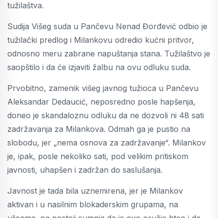
tužilaštva.
Sudija Višeg suda u Pančevu Nenad Đorđević odbio je
tužilački predlog i Milankovu odredio kućni pritvor,
odnosno meru zabrane napuštanja stana. Tužilaštvo je
saopštilo i da će izjaviti žalbu na ovu odluku suda.
Prvobitno, zamenik višeg javnog tužioca u Pančevu
Aleksandar Dedaucić, neposredno posle hapšenja,
doneo je skandaloznu odluku da ne dozvoli ni 48 sati
zadržavanja za Milankova. Odmah ga je pustio na
slobodu, jer „nema osnova za zadržavanje“. Milankov
je, ipak, posle nekoliko sati, pod velikim pritiskom
javnosti, uhapšen i zadržan do saslušanja.
Javnost je tada bila uznemirena, jer je Milankov
aktivan i u nasilnim blokaderskim grupama, na
ulicama, pa postoji sumnja da je ovo oružje hteo i da