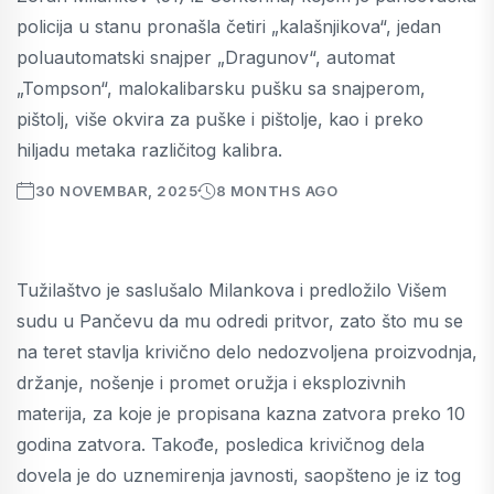
policija u stanu pronašla četiri „kalašnjikova“, jedan
poluautomatski snajper „Dragunov“, automat
„Tompson“, malokalibarsku pušku sa snajperom,
pištolj, više okvira za puške i pištolje, kao i preko
hiljadu metaka različitog kalibra.
30 NOVEMBAR, 2025
8 MONTHS AGO
Tužilaštvo je saslušalo Milankova i predložilo Višem
sudu u Pančevu da mu odredi pritvor, zato što mu se
na teret stavlja krivično delo nedozvoljena proizvodnja,
držanje, nošenje i promet oružja i eksplozivnih
materija, za koje je propisana kazna zatvora preko 10
godina zatvora. Takođe, posledica krivičnog dela
dovela je do uznemirenja javnosti, saopšteno je iz tog