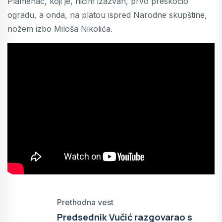
Plamenac, koji je, ničim izazvan, prvo preskočio
ogradu, a onda, na platou ispred Narodne skupštine,
nožem izbo Miloša Nikolića.
Prethodna vest
Predsednik Vučić razgovarao s