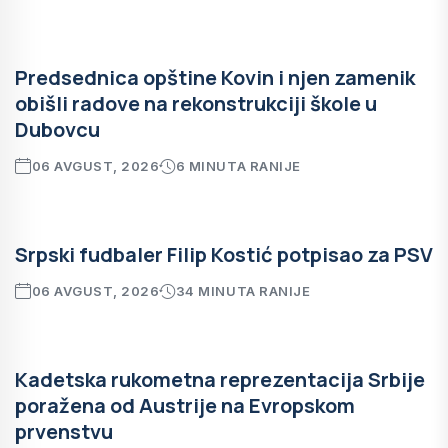
Predsednica opštine Kovin i njen zamenik
obišli radove na rekonstrukciji škole u
Dubovcu
06 AVGUST, 2026
6 MINUTA RANIJE
Srpski fudbaler Filip Kostić potpisao za PSV
06 AVGUST, 2026
34 MINUTA RANIJE
Kadetska rukometna reprezentacija Srbije
poražena od Austrije na Evropskom
prvenstvu