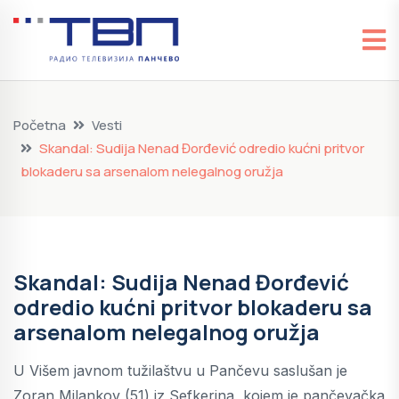
Početna
Vesti
Skandal: Sudija Nenad Đorđević odredio kućni pritvor
blokaderu sa arsenalom nelegalnog oružja
Skandal: Sudija Nenad Đorđević
odredio kućni pritvor blokaderu sa
arsenalom nelegalnog oružja
U Višem javnom tužilaštvu u Pančevu saslušan je
Zoran Milankov (51) iz Sefkerina, kojem je pančevačka