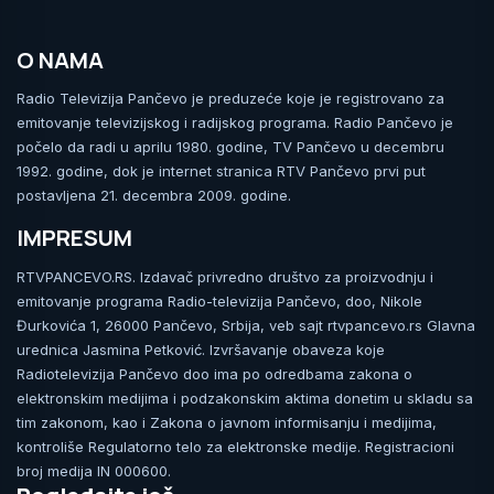
O NAMA
Radio Televizija Pančevo je preduzeće koje je registrovano za
emitovanje televizijskog i radijskog programa. Radio Pančevo je
počelo da radi u aprilu 1980. godine, TV Pančevo u decembru
1992. godine, dok je internet stranica RTV Pančevo prvi put
postavljena 21. decembra 2009. godine.
IMPRESUM
RTVPANCEVO.RS. Izdavač privredno društvo za proizvodnju i
emitovanje programa Radio-televizija Pančevo, doo, Nikole
Đurkovića 1, 26000 Pančevo, Srbija, veb sajt rtvpancevo.rs Glavna
urednica Jasmina Petković. Izvršavanje obaveza koje
Radiotelevizija Pančevo doo ima po odredbama zakona o
elektronskim medijima i podzakonskim aktima donetim u skladu sa
tim zakonom, kao i Zakona o javnom informisanju i medijima,
kontroliše Regulatorno telo za elektronske medije. Registracioni
broj medija IN 000600.