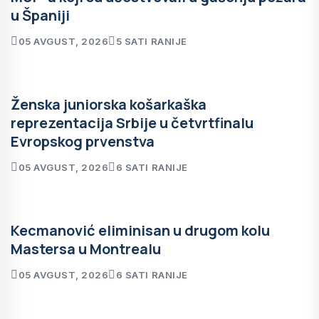
u Španiji
05 AVGUST, 2026
5 SATI RANIJE
Ženska juniorska košarkaška
reprezentacija Srbije u četvrtfinalu
Evropskog prvenstva
05 AVGUST, 2026
6 SATI RANIJE
Kecmanović eliminisan u drugom kolu
Mastersa u Montrealu
05 AVGUST, 2026
6 SATI RANIJE