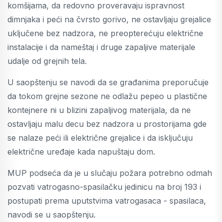
komšijama, da redovno proveravaju ispravnost
dimnjaka i peći na čvrsto gorivo, ne ostavljaju grejalice
uključene bez nadzora, ne preopterećuju električne
instalacije i da nameštaj i druge zapaljive materijale
udalje od grejnih tela.
U saopštenju se navodi da se građanima preporučuje
da tokom grejne sezone ne odlažu pepeo u plastične
kontejnere ni u blizini zapaljivog materijala, da ne
ostavljaju malu decu bez nadzora u prostorijama gde
se nalaze peći ili električne grejalice i da isključuju
električne uređaje kada napuštaju dom.
MUP podseća da je u slučaju požara potrebno odmah
pozvati vatrogasno-spasilačku jedinicu na broj 193 i
postupati prema uputstvima vatrogasaca - spasilaca,
navodi se u saopštenju.