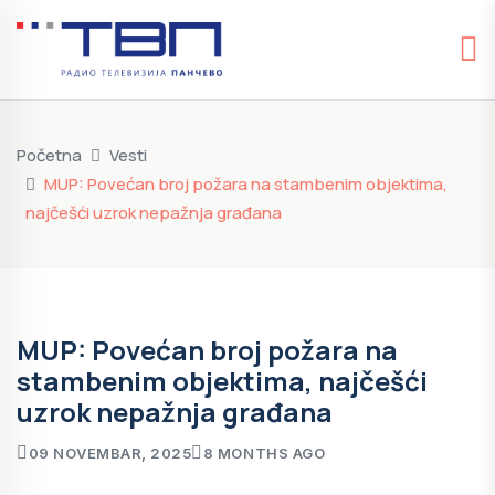
Početna
Vesti
MUP: Povećan broj požara na stambenim objektima,
najčešći uzrok nepažnja građana
MUP: Povećan broj požara na
stambenim objektima, najčešći
uzrok nepažnja građana
09 NOVEMBAR, 2025
8 MONTHS AGO