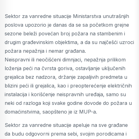
Sektor za vanredne situacije Ministarstva unutrašnjih
poslova upozorio je danas da se sa početkom grejne
sezone beleži povećan broj požara na stambenim i
drugim građevinskim objektima, a da su najčešći uzroci
požara nepažnja i nemar građana.
Neispravni ili neočišćeni dimnjaci, nepažnja prilikom
loženja peći na čvrsta goriva, ostavljanje uključenih
grejalica bez nadzora, držanje zapaljivih predmeta u
blizini peći ili grejalica, kao i preopterećenje električnih
instalacija i korišćenje neispravnih uređaja, samo su
neki od razloga koji svake godine dovode do požara u
domaćinstvima, saopšteno je iz MUP-a.
Sektor za vanredne situacije apeluje na sve građane
da budu odgovorni prema sebi, svojim porodicama i