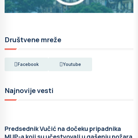
Društvene mreže
Facebook
Youtube
Najnovije vesti
Predsednik Vučić na dočeku pripadnika
MUP-a koji su učestvovali u gašenju požara