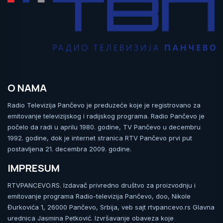
O NAMA
Radio Televizija Pančevo je preduzeće koje je registrovano za
emitovanje televizijskog i radijskog programa. Radio Pančevo je
počelo da radi u aprilu 1980. godine, TV Pančevo u decembru
1992. godine, dok je internet stranica RTV Pančevo prvi put
postavljena 21. decembra 2009. godine.
IMPRESUM
RTVPANCEVO.RS. Izdavač privredno društvo za proizvodnju i
emitovanje programa Radio-televizija Pančevo, doo, Nikole
Đurkovića 1, 26000 Pančevo, Srbija, veb sajt rtvpancevo.rs Glavna
urednica Jasmina Petković. Izvršavanje obaveza koje