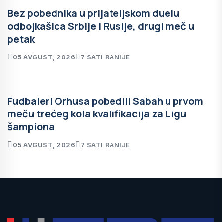
Bez pobednika u prijateljskom duelu
odbojkašica Srbije i Rusije, drugi meč u
petak
05 AVGUST, 2026
7 SATI RANIJE
Fudbaleri Orhusa pobedili Sabah u prvom
meču trećeg kola kvalifikacija za Ligu
šampiona
05 AVGUST, 2026
7 SATI RANIJE