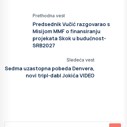
Prethodna vest
Predsednik Vučić razgovarao s
Misijom MMF o finansiranju
projekata Skok u budućnost-
SRB2027
Sledeća vest
Sedma uzastopna pobeda Denvera,
novi tripl-dabl Jokića VIDEO