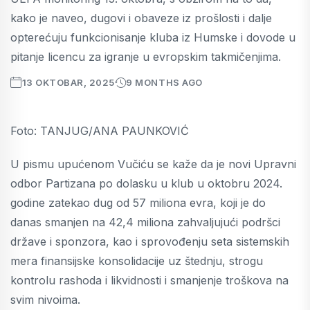
kako je naveo, dugovi i obaveze iz prošlosti i dalje
opterećuju funkcionisanje kluba iz Humske i dovode u
pitanje licencu za igranje u evropskim takmičenjima.
13 OKTOBAR, 2025
9 MONTHS AGO
Foto: TANJUG/ANA PAUNKOVIĆ
U pismu upućenom Vučiću se kaže da je novi Upravni
odbor Partizana po dolasku u klub u oktobru 2024.
godine zatekao dug od 57 miliona evra, koji je do
danas smanjen na 42,4 miliona zahvaljujući podršci
države i sponzora, kao i sprovođenju seta sistemskih
mera finansijske konsolidacije uz štednju, strogu
kontrolu rashoda i likvidnosti i smanjenje troškova na
svim nivoima.