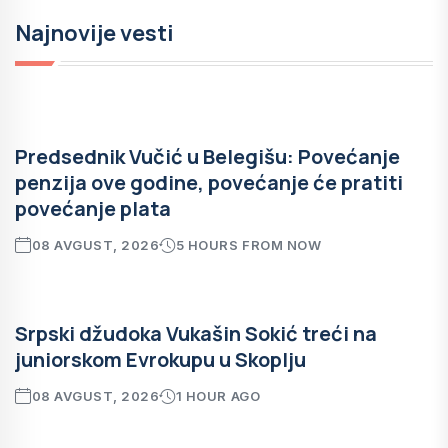
Najnovije vesti
Predsednik Vučić u Belegišu: Povećanje
penzija ove godine, povećanje će pratiti
povećanje plata
08 AVGUST, 2026
5 HOURS FROM NOW
Srpski džudoka Vukašin Sokić treći na
juniorskom Evrokupu u Skoplju
08 AVGUST, 2026
1 HOUR AGO