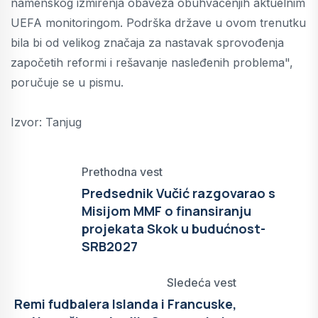
namenskog izmirenja obaveza obuhvaćenjih aktuelnim
UEFA monitoringom. Podrška države u ovom trenutku
bila bi od velikog značaja za nastavak sprovođenja
započetih reformi i rešavanje nasleđenih problema",
poručuje se u pismu.
Izvor: Tanjug
Prethodna vest
Predsednik Vučić razgovarao s
Misijom MMF o finansiranju
projekata Skok u budućnost-
SRB2027
Sledeća vest
Remi fudbalera Islanda i Francuske,