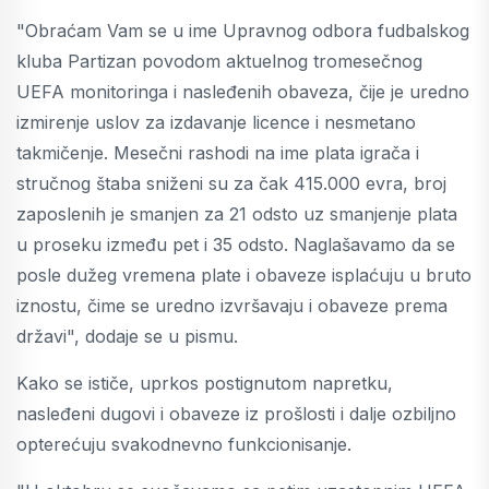
"Obraćam Vam se u ime Upravnog odbora fudbalskog
kluba Partizan povodom aktuelnog tromesečnog
UEFA monitoringa i nasleđenih obaveza, čije je uredno
izmirenje uslov za izdavanje licence i nesmetano
takmičenje. Mesečni rashodi na ime plata igrača i
stručnog štaba sniženi su za čak 415.000 evra, broj
zaposlenih je smanjen za 21 odsto uz smanjenje plata
u proseku između pet i 35 odsto. Naglašavamo da se
posle dužeg vremena plate i obaveze isplaćuju u bruto
iznostu, čime se uredno izvršavaju i obaveze prema
državi", dodaje se u pismu.
Kako se ističe, uprkos postignutom napretku,
nasleđeni dugovi i obaveze iz prošlosti i dalje ozbiljno
opterećuju svakodnevno funkcionisanje.