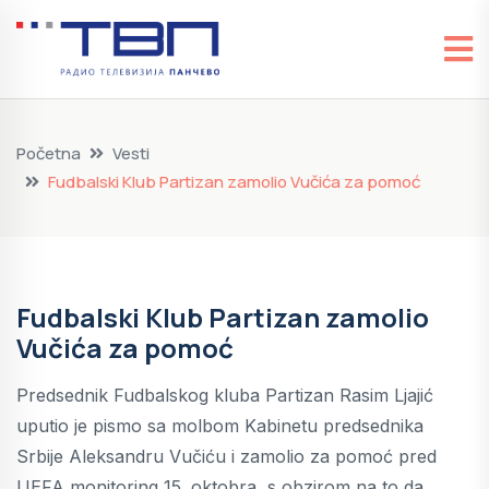
Početna
Vesti
Fudbalski Klub Partizan zamolio Vučića za pomoć
Fudbalski Klub Partizan zamolio
Vučića za pomoć
Predsednik Fudbalskog kluba Partizan Rasim Ljajić
uputio je pismo sa molbom Kabinetu predsednika
Srbije Aleksandru Vučiću i zamolio za pomoć pred
UEFA monitoring 15. oktobra, s obzirom na to da,