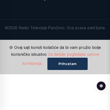
©2026 Radio Televizija Pančevo. Sva prava zadržana.
🍪 Ovaj sajt koristi kolačiće da bi vam pružio bolje
korisničko iskustvo
Za detalje pogledajte uslove
korišćenja.
Prihvatam