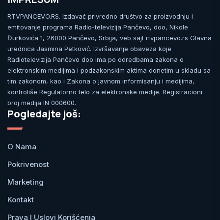
RTVPANCEVO.RS. Izdavač privredno društvo za proizvodnju i
emitovanje programa Radio-televizija Pančevo, doo, Nikole
Đurkovića 1, 26000 Pančevo, Srbija, veb sajt rtvpancevo.rs Glavna
urednica Jasmina Petković. Izvršavanje obaveza koje
Radiotelevizija Pančevo doo ima po odredbama zakona o
elektronskim medijima i podzakonskim aktima donetim u skladu sa
tim zakonom, kao i Zakona o javnom informisanju i medijima,
kontroliše Regulatorno telo za elektronske medije. Registracioni
broj medija IN 000600.
Pogledajte još:
O Nama
Pokrivenost
Marketing
Kontakt
Prava I Uslovi Korišćenja