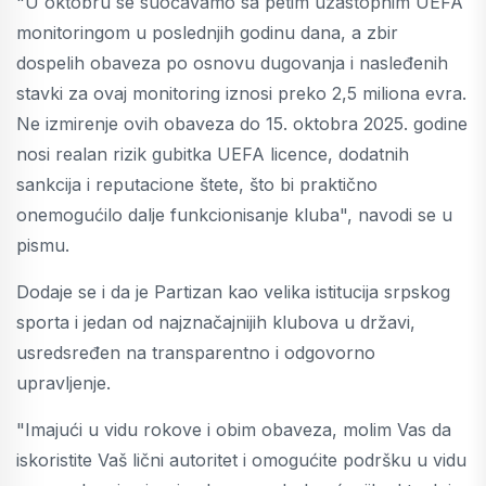
"U oktobru se suočavamo sa petim uzastopnim UEFA
monitoringom u poslednjih godinu dana, a zbir
dospelih obaveza po osnovu dugovanja i nasleđenih
stavki za ovaj monitoring iznosi preko 2,5 miliona evra.
Ne izmirenje ovih obaveza do 15. oktobra 2025. godine
nosi realan rizik gubitka UEFA licence, dodatnih
sankcija i reputacione štete, što bi praktično
onemogućilo dalje funkcionisanje kluba", navodi se u
pismu.
Dodaje se i da je Partizan kao velika istitucija srpskog
sporta i jedan od najznačajnijih klubova u državi,
usredsređen na transparentno i odgovorno
upravljenje.
"Imajući u vidu rokove i obim obaveza, molim Vas da
iskoristite Vaš lični autoritet i omogućite podršku u vidu