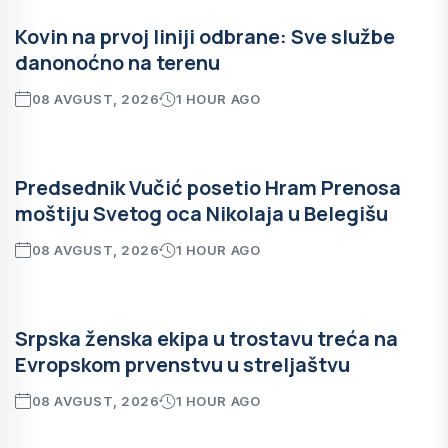
Kovin na prvoj liniji odbrane: Sve službe
danonoćno na terenu
08 AVGUST, 2026
1 HOUR AGO
Predsednik Vučić posetio Hram Prenosa
moštiju Svetog oca Nikolaja u Belegišu
08 AVGUST, 2026
1 HOUR AGO
Srpska ženska ekipa u trostavu treća na
Evropskom prvenstvu u streljaštvu
08 AVGUST, 2026
1 HOUR AGO