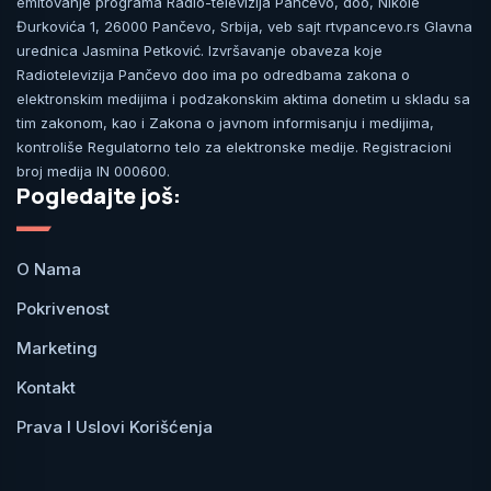
emitovanje programa Radio-televizija Pančevo, doo, Nikole
Đurkovića 1, 26000 Pančevo, Srbija, veb sajt rtvpancevo.rs Glavna
urednica Jasmina Petković. Izvršavanje obaveza koje
Radiotelevizija Pančevo doo ima po odredbama zakona o
elektronskim medijima i podzakonskim aktima donetim u skladu sa
tim zakonom, kao i Zakona o javnom informisanju i medijima,
kontroliše Regulatorno telo za elektronske medije. Registracioni
broj medija IN 000600.
Pogledajte još:
O Nama
Pokrivenost
Marketing
Kontakt
Prava I Uslovi Korišćenja