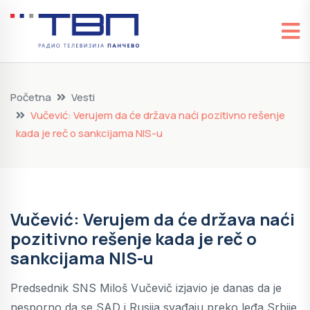
Početna
Vesti
Vučević: Verujem da će država naći pozitivno rešenje
kada je reč o sankcijama NIS-u
Vučević: Verujem da će država naći
pozitivno rešenje kada je reč o
sankcijama NIS-u
Predsednik SNS Miloš Vučevič izjavio je danas da je
nesporno da se SAD i Rusija svađaju preko leđa Srbije