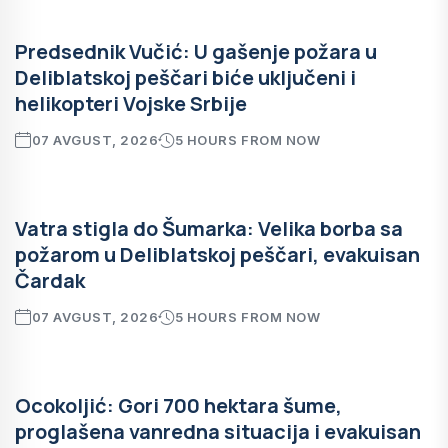
Predsednik Vučić: U gašenje požara u
Deliblatskoj peščari biće uključeni i
helikopteri Vojske Srbije
07 AVGUST, 2026
5 HOURS FROM NOW
Vatra stigla do Šumarka: Velika borba sa
požarom u Deliblatskoj peščari, evakuisan
Čardak
07 AVGUST, 2026
5 HOURS FROM NOW
Ocokoljić: Gori 700 hektara šume,
proglašena vanredna situacija i evakuisan