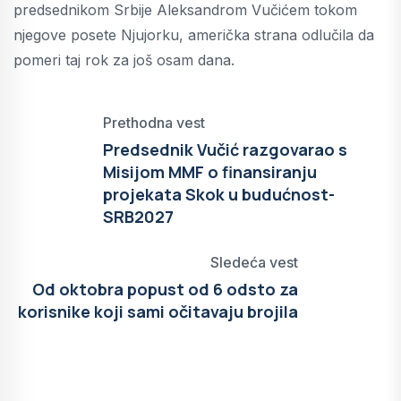
predsednikom Srbije Aleksandrom Vučićem tokom
njegove posete Njujorku, američka strana odlučila da
pomeri taj rok za još osam dana.
Prethodna vest
Predsednik Vučić razgovarao s
Misijom MMF o finansiranju
projekata Skok u budućnost-
SRB2027
Sledeća vest
Od oktobra popust od 6 odsto za
korisnike koji sami očitavaju brojila