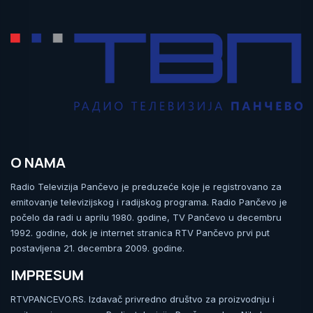
O NAMA
Radio Televizija Pančevo je preduzeće koje je registrovano za
emitovanje televizijskog i radijskog programa. Radio Pančevo je
počelo da radi u aprilu 1980. godine, TV Pančevo u decembru
1992. godine, dok je internet stranica RTV Pančevo prvi put
postavljena 21. decembra 2009. godine.
IMPRESUM
RTVPANCEVO.RS. Izdavač privredno društvo za proizvodnju i