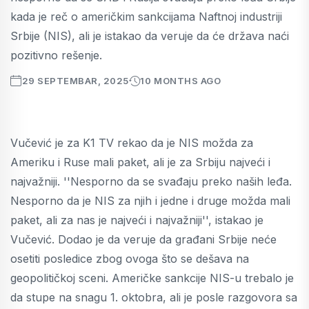
kada je reč o američkim sankcijama Naftnoj industriji
Srbije (NIS), ali je istakao da veruje da će država naći
pozitivno rešenje.
29 SEPTEMBAR, 2025
10 MONTHS AGO
Vučević je za K1 TV rekao da je NIS možda za
Ameriku i Ruse mali paket, ali je za Srbiju najveći i
najvažniji. ''Nesporno da se svađaju preko naših leđa.
Nesporno da je NIS za njih i jedne i druge možda mali
paket, ali za nas je najveći i najvažniji'', istakao je
Vučević. Dodao je da veruje da građani Srbije neće
osetiti posledice zbog ovoga što se dešava na
geopolitičkoj sceni. Američke sankcije NIS-u trebalo je
da stupe na snagu 1. oktobra, ali je posle razgovora sa