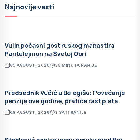
Najnovije vesti
Vulin počasni gost ruskog manastira
Pantelejmon na Svetoj Gori
09 AVGUST, 2026
30 MINUTA RANIJE
Predsednik Vučić u Belegišu: Povećanje
penzija ove godine, pratiće rast plata
08 AVGUST, 2026
8 SATI RANIJE
Stanković poslao jasnu poruku pred Ber