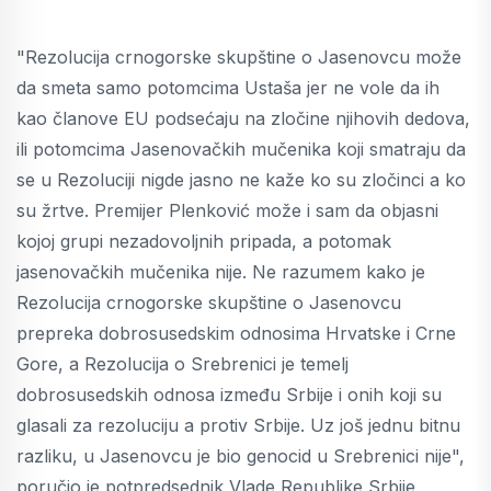
"Rezolucija crnogorske skupštine o Jasenovcu može
da smeta samo potomcima Ustaša jer ne vole da ih
kao članove EU podsećaju na zločine njihovih dedova,
ili potomcima Jasenovačkih mučenika koji smatraju da
se u Rezoluciji nigde jasno ne kaže ko su zločinci a ko
su žrtve. Premijer Plenković može i sam da objasni
kojoj grupi nezadovoljnih pripada, a potomak
jasenovačkih mučenika nije. Ne razumem kako je
Rezolucija crnogorske skupštine o Jasenovcu
prepreka dobrosusedskim odnosima Hrvatske i Crne
Gore, a Rezolucija o Srebrenici je temelj
dobrosusedskih odnosa između Srbije i onih koji su
glasali za rezoluciju a protiv Srbije. Uz još jednu bitnu
razliku, u Jasenovcu je bio genocid u Srebrenici nije",
poručio je potpredsednik Vlade Republike Srbije