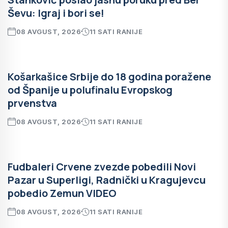
Ševu: Igraj i bori se!
08 AVGUST, 2026
11 SATI RANIJE
Košarkašice Srbije do 18 godina poražene
od Španije u polufinalu Evropskog
prvenstva
08 AVGUST, 2026
11 SATI RANIJE
Fudbaleri Crvene zvezde pobedili Novi
Pazar u Superligi, Radnički u Kragujevcu
pobedio Zemun VIDEO
08 AVGUST, 2026
11 SATI RANIJE