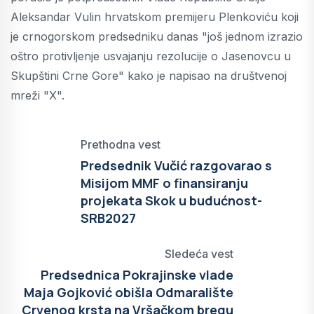
Aleksandar Vulin hrvatskom premijeru Plenkoviću koji
je crnogorskom predsedniku danas "još jednom izrazio
oštro protivljenje usvajanju rezolucije o Jasenovcu u
Skupštini Crne Gore" kako je napisao na društvenoj
mreži "X".
Prethodna vest
Predsednik Vučić razgovarao s
Misijom MMF o finansiranju
projekata Skok u budućnost-
SRB2027
Sledeća vest
Predsednica Pokrajinske vlade
Maja Gojković obišla Odmaralište
Crvenog krsta na Vršačkom bregu