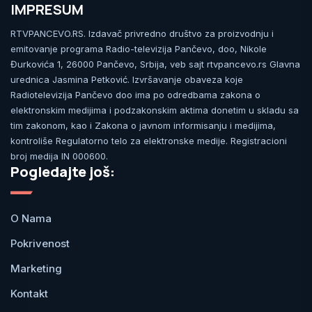
IMPRESUM
RTVPANCEVO.RS. Izdavač privredno društvo za proizvodnju i
emitovanje programa Radio-televizija Pančevo, doo, Nikole
Đurkovića 1, 26000 Pančevo, Srbija, veb sajt rtvpancevo.rs Glavna
urednica Jasmina Petković. Izvršavanje obaveza koje
Radiotelevizija Pančevo doo ima po odredbama zakona o
elektronskim medijima i podzakonskim aktima donetim u skladu sa
tim zakonom, kao i Zakona o javnom informisanju i medijima,
kontroliše Regulatorno telo za elektronske medije. Registracioni
broj medija IN 000600.
Pogledajte još:
O Nama
Pokrivenost
Marketing
Kontakt