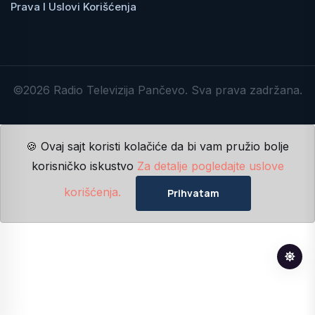
Prava I Uslovi Korišćenja
©2026 Radio Televizija Pančevo. Sva prava zadržana.
🍪 Ovaj sajt koristi kolačiće da bi vam pružio bolje
korisničko iskustvo
Za detalje pogledajte uslove
korišćenja.
Prihvatam