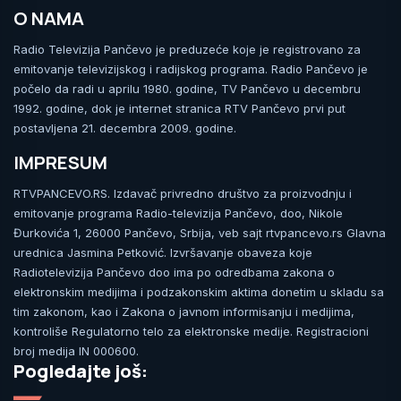
O NAMA
Radio Televizija Pančevo je preduzeće koje je registrovano za
emitovanje televizijskog i radijskog programa. Radio Pančevo je
počelo da radi u aprilu 1980. godine, TV Pančevo u decembru
1992. godine, dok je internet stranica RTV Pančevo prvi put
postavljena 21. decembra 2009. godine.
IMPRESUM
RTVPANCEVO.RS. Izdavač privredno društvo za proizvodnju i
emitovanje programa Radio-televizija Pančevo, doo, Nikole
Đurkovića 1, 26000 Pančevo, Srbija, veb sajt rtvpancevo.rs Glavna
urednica Jasmina Petković. Izvršavanje obaveza koje
Radiotelevizija Pančevo doo ima po odredbama zakona o
elektronskim medijima i podzakonskim aktima donetim u skladu sa
tim zakonom, kao i Zakona o javnom informisanju i medijima,
kontroliše Regulatorno telo za elektronske medije. Registracioni
broj medija IN 000600.
Pogledajte još: