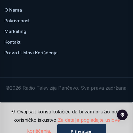
O Nama
Pokrivenost
Marketing
Kontakt
Prava I Uslovi Korišćenja
©2026 Radio Televizija Pančevo. Sva prava zadržana.
🍪 Ovaj sajt koristi kolačiće da bi vam pružio bolje
korisničko iskustvo
Za detalje pogledajte uslove
korišćenja.
Prihvatam