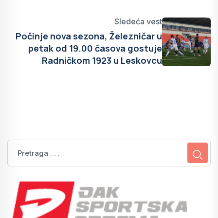
Sledeća vest
Počinje nova sezona, Železničar u
petak od 19.00 časova gostuje
Radničkom 1923 u Leskovcu