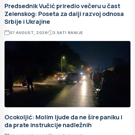
Predsednik Vučić priredio večeru u čast
Zelenskog: Poseta za dalji razvoj odnosa
Srbije i Ukrajine
07 AVGUST, 2026
3 SATI RANIJE
Ocokoljić: Molim ljude da ne šire paniku i
da prate instrukcije nadležnih