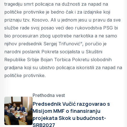
tragediju smrt policajca na dužnosti za napad na
političke protivnike je bedno čak i za izdajnike koji
priznaju tzv. Kosovo. Ali u jednom jesu u pravu da sve
službe rade svoj posao veći deo rukovodstva PSG bi
bio procesuiran zbog upotrebe narkotika a ne samo
njihov predsednik Sergej Trifunović", poručio je
narodni poslanik Pokreta socijalista u Skuštini
Republike Srbije Bojan Torbica Pokretu slobodnih
gradjana koji su ubistvo policajca iskoristili za napad na
političke protivnike.
Prethodna vest
Predsednik Vučić razgovarao s
Misijom MMF o finansiranju
projekata Skok u budućnost-
SRB2027