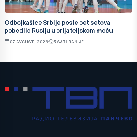
Odbojkašice Srbije posle pet setova
pobedile Rusiju u prijateljskom meču
07 AVGUST, 2026
5 SATI RANIJE