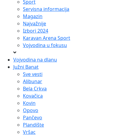
Sport
Servisna informacija
Magazin
Najvažnije
Izbori 2024
Karavan Arena Sport
Vojvodina u fokusu
Vojvodina na dlanu
Južni Banat
Sve vesti
Alibunar
Bela Crkva
Kovačica
Kovin
Opovo
Pančevo
Plandište
Vršac