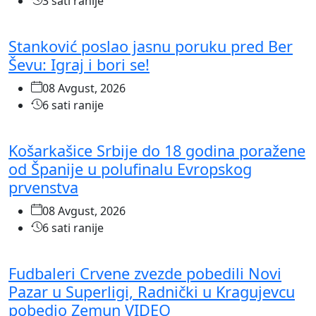
3 sati ranije
Stanković poslao jasnu poruku pred Ber
Ševu: Igraj i bori se!
08 Avgust, 2026
6 sati ranije
Košarkašice Srbije do 18 godina poražene
od Španije u polufinalu Evropskog
prvenstva
08 Avgust, 2026
6 sati ranije
Fudbaleri Crvene zvezde pobedili Novi
Pazar u Superligi, Radnički u Kragujevcu
pobedio Zemun VIDEO