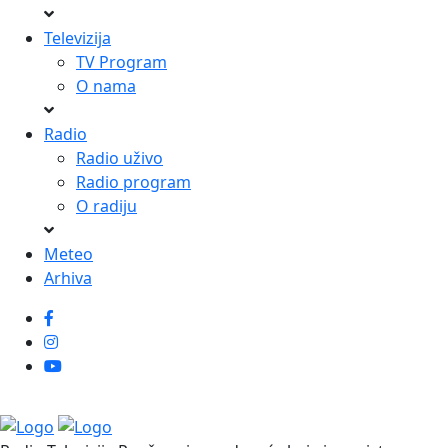
Televizija
TV Program
O nama
Radio
Radio uživo
Radio program
O radiju
Meteo
Arhiva