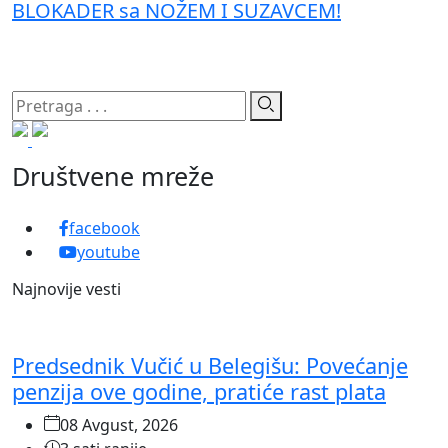
BLOKADER sa NOŽEM I SUZAVCEM!
Društvene mreže
facebook
youtube
Najnovije vesti
Predsednik Vučić u Belegišu: Povećanje
penzija ove godine, pratiće rast plata
08 Avgust, 2026