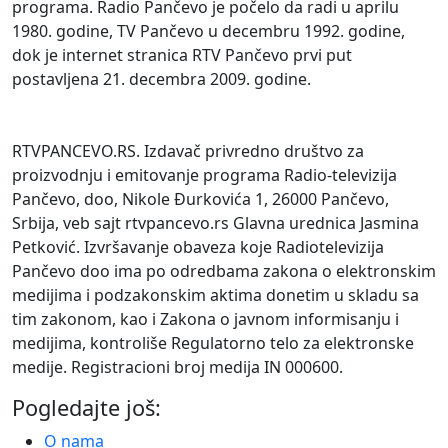
programa. Radio Pančevo je počelo da radi u aprilu
1980. godine, TV Pančevo u decembru 1992. godine,
dok je internet stranica RTV Pančevo prvi put
postavljena 21. decembra 2009. godine.
IMPRESUM
RTVPANCEVO.RS. Izdavač privredno društvo za
proizvodnju i emitovanje programa Radio-televizija
Pančevo, doo, Nikole Đurkovića 1, 26000 Pančevo,
Srbija, veb sajt rtvpancevo.rs Glavna urednica Jasmina
Petković. Izvršavanje obaveza koje Radiotelevizija
Pančevo doo ima po odredbama zakona o elektronskim
medijima i podzakonskim aktima donetim u skladu sa
tim zakonom, kao i Zakona o javnom informisanju i
medijima, kontroliše Regulatorno telo za elektronske
medije. Registracioni broj medija IN 000600.
Pogledajte još:
O nama