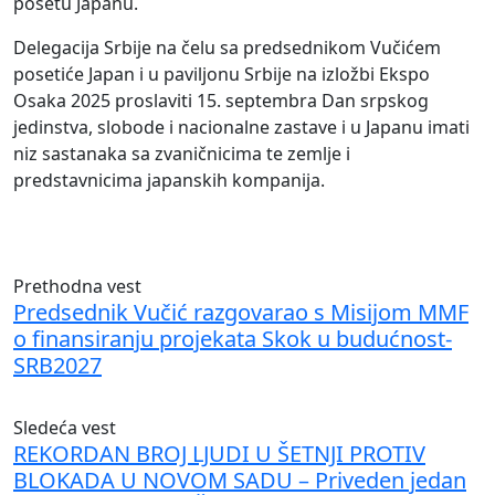
posetu Japanu.
Delegacija Srbije na čelu sa predsednikom Vučićem
posetiće Japan i u paviljonu Srbije na izložbi Ekspo
Osaka 2025 proslaviti 15. septembra Dan srpskog
jedinstva, slobode i nacionalne zastave i u Japanu imati
niz sastanaka sa zvaničnicima te zemlje i
predstavnicima japanskih kompanija.
Prethodna vest
Predsednik Vučić razgovarao s Misijom MMF
o finansiranju projekata Skok u budućnost-
SRB2027
Sledeća vest
REKORDAN BROJ LJUDI U ŠETNJI PROTIV
BLOKADA U NOVOM SADU – Priveden jedan