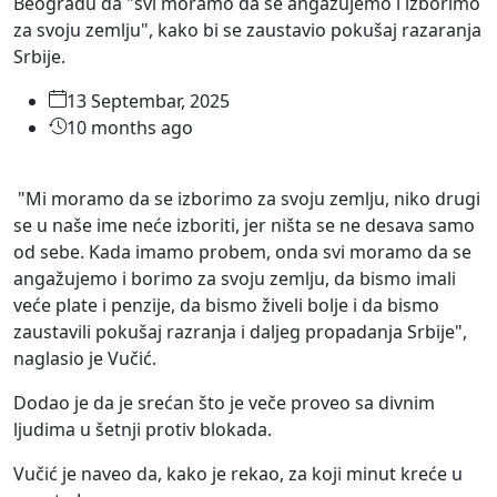
Beogradu da "svi moramo da se angažujemo i izborimo
za svoju zemlju", kako bi se zaustavio pokušaj razaranja
Srbije.
13 Septembar, 2025
10 months ago
"Mi moramo da se izborimo za svoju zemlju, niko drugi
se u naše ime neće izboriti, jer ništa se ne desava samo
od sebe. Kada imamo probem, onda svi moramo da se
angažujemo i borimo za svoju zemlju, da bismo imali
veće plate i penzije, da bismo živeli bolje i da bismo
zaustavili pokušaj razranja i daljeg propadanja Srbije",
naglasio je Vučić.
Dodao je da je srećan što je veče proveo sa divnim
ljudima u šetnji protiv blokada.
Vučić je naveo da, kako je rekao, za koji minut kreće u