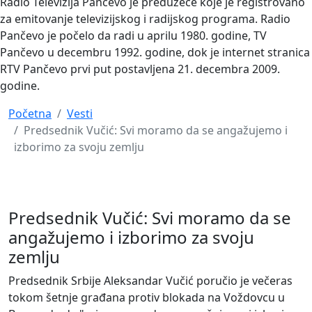
Radio Televizija Pančevo je preduzeće koje je registrovano
za emitovanje televizijskog i radijskog programa. Radio
Pančevo je počelo da radi u aprilu 1980. godine, TV
Pančevo u decembru 1992. godine, dok je internet stranica
RTV Pančevo prvi put postavljena 21. decembra 2009.
godine.
Početna
Vesti
Predsednik Vučić: Svi moramo da se angažujemo i
izborimo za svoju zemlju
Predsednik Vučić: Svi moramo da se
angažujemo i izborimo za svoju
zemlju
Predsednik Srbije Aleksandar Vučić poručio je večeras
tokom šetnje građana protiv blokada na Voždovcu u