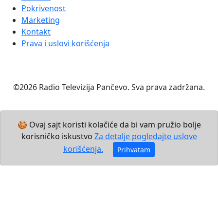
Pokrivenost
Marketing
Kontakt
Prava i uslovi korišćenja
©2026 Radio Televizija Pančevo. Sva prava zadržana.
🍪 Ovaj sajt koristi kolačiće da bi vam pružio bolje
korisničko iskustvo
Za detalje pogledajte uslove
korišćenja.
Prihvatam