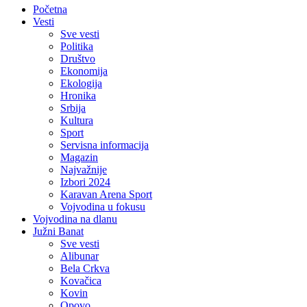
Početna
Vesti
Sve vesti
Politika
Društvo
Ekonomija
Ekologija
Hronika
Srbija
Kultura
Sport
Servisna informacija
Magazin
Najvažnije
Izbori 2024
Karavan Arena Sport
Vojvodina u fokusu
Vojvodina na dlanu
Južni Banat
Sve vesti
Alibunar
Bela Crkva
Kovačica
Kovin
Opovo