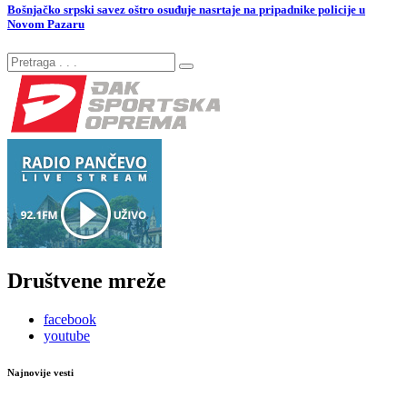
Bošnjačko srpski savez oštro osuđuje nasrtaje na pripadnike policije u
Novom Pazaru
Društvene mreže
facebook
youtube
Najnovije vesti