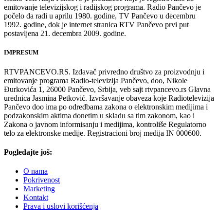
emitovanje televizijskog i radijskog programa. Radio Pančevo je
počelo da radi u aprilu 1980. godine, TV Pančevo u decembru
1992. godine, dok je internet stranica RTV Pančevo prvi put
postavljena 21. decembra 2009. godine.
IMPRESUM
RTVPANCEVO.RS. Izdavač privredno društvo za proizvodnju i
emitovanje programa Radio-televizija Pančevo, doo, Nikole
Đurkovića 1, 26000 Pančevo, Srbija, veb sajt rtvpancevo.rs Glavna
urednica Jasmina Petković. Izvršavanje obaveza koje Radiotelevizija
Pančevo doo ima po odredbama zakona o elektronskim medijima i
podzakonskim aktima donetim u skladu sa tim zakonom, kao i
Zakona o javnom informisanju i medijima, kontroliše Regulatorno
telo za elektronske medije. Registracioni broj medija IN 000600.
Pogledajte još:
O nama
Pokrivenost
Marketing
Kontakt
Prava i uslovi korišćenja