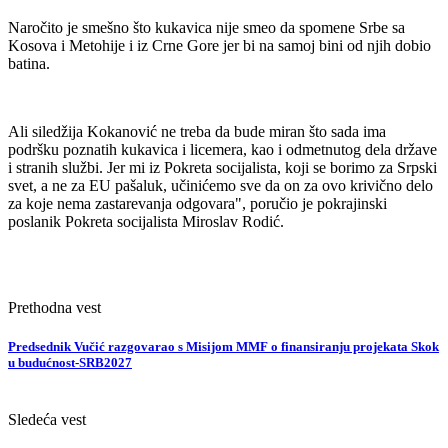
Naročito je smešno što kukavica nije smeo da spomene Srbe sa
Kosova i Metohije i iz Crne Gore jer bi na samoj bini od njih dobio
batina.
Ali siledžija Kokanović ne treba da bude miran što sada ima
podršku poznatih kukavica i licemera, kao i odmetnutog dela države
i stranih službi. Jer mi iz Pokreta socijalista, koji se borimo za Srpski
svet, a ne za EU pašaluk, učinićemo sve da on za ovo krivično delo
za koje nema zastarevanja odgovara", poručio je pokrajinski
poslanik Pokreta socijalista Miroslav Rodić.
Prethodna vest
Predsednik Vučić razgovarao s Misijom MMF o finansiranju projekata Skok
u budućnost-SRB2027
Sledeća vest