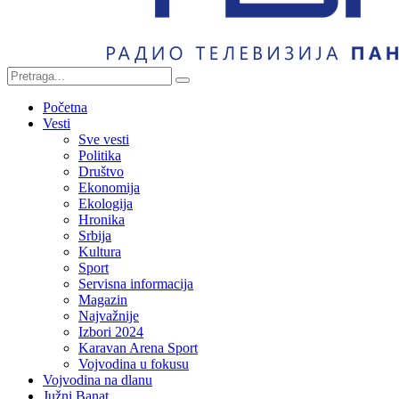
Početna
Vesti
Sve vesti
Politika
Društvo
Ekonomija
Ekologija
Hronika
Srbija
Kultura
Sport
Servisna informacija
Magazin
Najvažnije
Izbori 2024
Karavan Arena Sport
Vojvodina u fokusu
Vojvodina na dlanu
Južni Banat