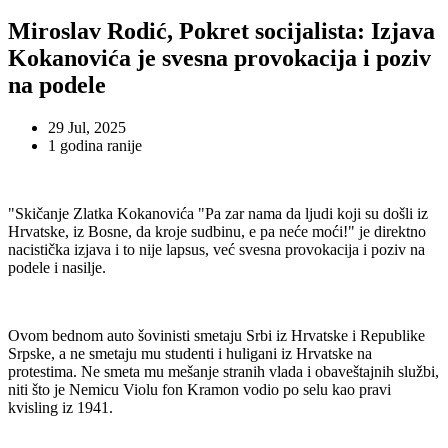
Miroslav Rodić, Pokret socijalista: Izjava
Kokanovića je svesna provokacija i poziv
na podele
29 Jul, 2025
1 godina ranije
"Skičanje Zlatka Kokanovića "Pa zar nama da ljudi koji su došli iz
Hrvatske, iz Bosne, da kroje sudbinu, e pa neće moći!" je direktno
nacistička izjava i to nije lapsus, već svesna provokacija i poziv na
podele i nasilje.
Ovom bednom auto šovinisti smetaju Srbi iz Hrvatske i Republike
Srpske, a ne smetaju mu studenti i huligani iz Hrvatske na
protestima. Ne smeta mu mešanje stranih vlada i obaveštajnih službi,
niti što je Nemicu Violu fon Kramon vodio po selu kao pravi
kvisling iz 1941.