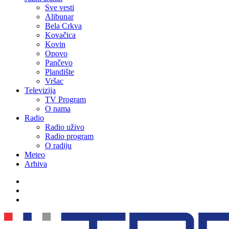
Sve vesti
Alibunar
Bela Crkva
Kovačica
Kovin
Opovo
Pančevo
Plandište
Vršac
Televizija
TV Program
O nama
Radio
Radio uživo
Radio program
O radiju
Meteo
Arhiva