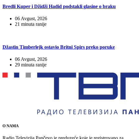
Bredli Kuper i Džidži Hadid podstakli glasine o braku
06 Avgust, 2026
21 minuta ranije
Džastin Timberlejk ostavio Britni Spirs preko poruke
06 Avgust, 2026
29 minuta ranije
O NAMA
Radio Televizija Pančevo je preduzeće koje je registrovano za