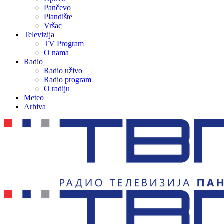
Pančevo
Plandište
Vršac
Televizija
TV Program
O nama
Radio
Radio uživo
Radio program
O radiju
Meteo
Arhiva