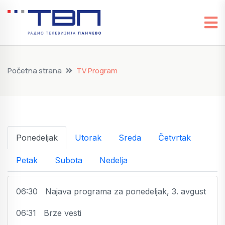
Početna strana
TV Program
Ponedeljak
Utorak
Sreda
Četvrtak
Petak
Subota
Nedelja
06:30 Najava programa za ponedeljak, 3. avgust
06:31 Brze vesti