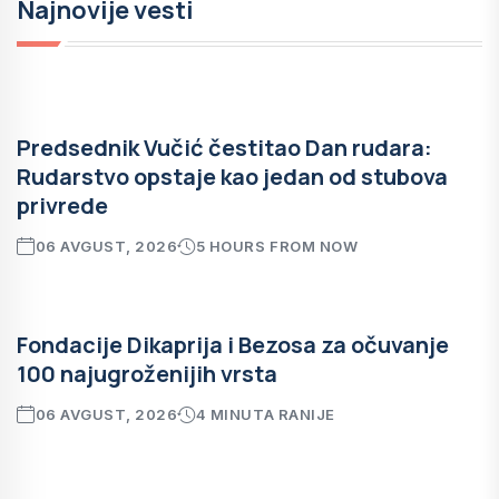
Najnovije vesti
Predsednik Vučić čestitao Dan rudara:
Rudarstvo opstaje kao jedan od stubova
privrede
06 AVGUST, 2026
5 HOURS FROM NOW
Fondacije Dikaprija i Bezosa za očuvanje
100 najugroženijih vrsta
06 AVGUST, 2026
4 MINUTA RANIJE