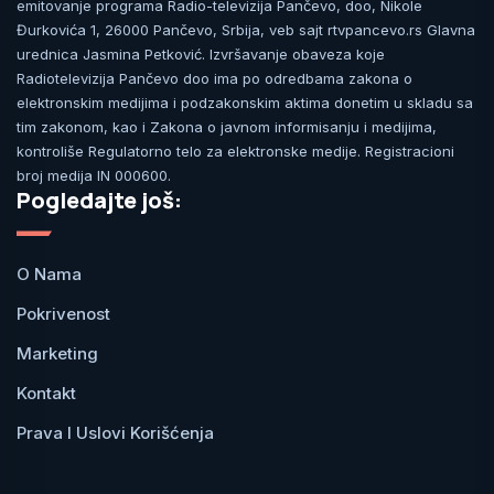
emitovanje programa Radio-televizija Pančevo, doo, Nikole
Đurkovića 1, 26000 Pančevo, Srbija, veb sajt rtvpancevo.rs Glavna
urednica Jasmina Petković. Izvršavanje obaveza koje
Radiotelevizija Pančevo doo ima po odredbama zakona o
elektronskim medijima i podzakonskim aktima donetim u skladu sa
tim zakonom, kao i Zakona o javnom informisanju i medijima,
kontroliše Regulatorno telo za elektronske medije. Registracioni
broj medija IN 000600.
Pogledajte još:
O Nama
Pokrivenost
Marketing
Kontakt
Prava I Uslovi Korišćenja