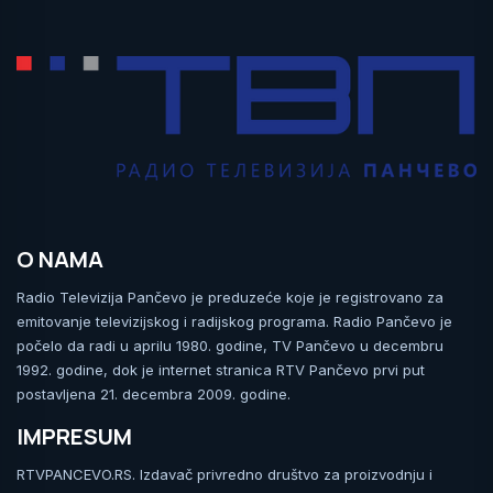
O NAMA
Radio Televizija Pančevo je preduzeće koje je registrovano za
emitovanje televizijskog i radijskog programa. Radio Pančevo je
počelo da radi u aprilu 1980. godine, TV Pančevo u decembru
1992. godine, dok je internet stranica RTV Pančevo prvi put
postavljena 21. decembra 2009. godine.
IMPRESUM
RTVPANCEVO.RS. Izdavač privredno društvo za proizvodnju i