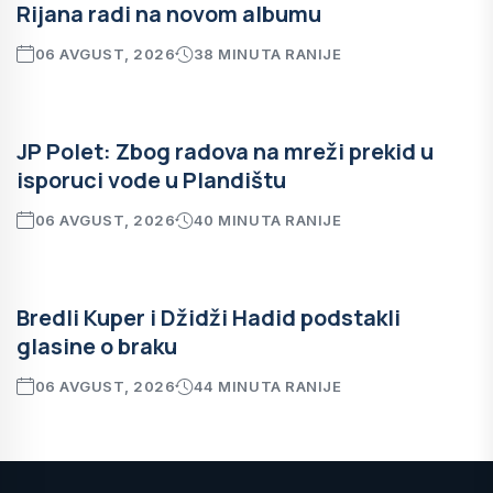
Rijana radi na novom albumu
06 AVGUST, 2026
38 MINUTA RANIJE
JP Polet: Zbog radova na mreži prekid u
isporuci vode u Plandištu
06 AVGUST, 2026
40 MINUTA RANIJE
Bredli Kuper i Džidži Hadid podstakli
glasine o braku
06 AVGUST, 2026
44 MINUTA RANIJE