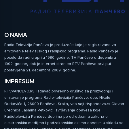
O NAMA
Radio Televizija Pančevo je preduzeće koje je registrovano za
emitovanje televizijskog i radijskog programa. Radio Pančevo je
počelo da radi u aprilu 1980. godine, TV Pančevo u decembru
1992. godine, dok je internet stranica RTV Pančevo prvi put
postavljena 21. decembra 2009. godine.
IMPRESUM
RTVPANCEVO.RS. Izdavač privredno društvo za proizvodnju i
emitovanje programa Radio-televizija Pančevo, doo, Nikole
Đurkovića 1, 26000 Pančevo, Srbija, veb sajt rtvpancevo.rs Glavna
urednica Jasmina Petković. Izvršavanje obaveza koje
Radiotelevizija Pančevo doo ima po odredbama zakona o
elektronskim medijima i podzakonskim aktima donetim u skladu sa