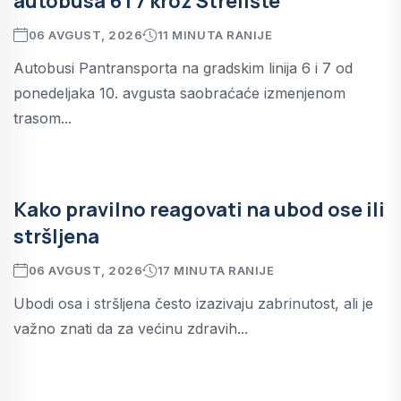
autobusa 6 i 7 kroz Strelište
06 AVGUST, 2026
11 MINUTA RANIJE
Autobusi Pantransporta na gradskim linija 6 i 7 od
ponedeljaka 10. avgusta saobraćaće izmenjenom
trasom...
Kako pravilno reagovati na ubod ose ili
stršljena
06 AVGUST, 2026
17 MINUTA RANIJE
Ubodi osa i stršljena često izazivaju zabrinutost, ali je
važno znati da za većinu zdravih...