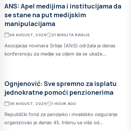
ANS: Apel medijima i institucijama da
se stane na put medijskim
manipulacijama
06 AVGUST, 2026
21 MINUTA RANIJE
Asocijacija novinara Srbije (ANS) održala je danas
konferenciju za medije sa ciljem da se ukaže...
Ognjenović: Sve spremno za isplatu
jednokratne pomoći penzionerima
06 AVGUST, 2026
1 HOUR AGO
Republički fond za penzijsko i invalidsko osiguranje
organizovao je danas 45. tribinu sa više od...