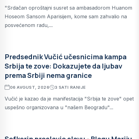
"Srdačan oproštajni susret sa ambasadorom Huanom
Hoseom Sansom Aparisijem, kome sam zahvalio na
posvećenom radu,...
Predsednik Vučić učesnicima kampa
Srbija te zove: Dokazujete da ljubav
prema Srbiji nema granice
06 AVGUST, 2026
3 SATI RANIJE
Vučić je kazao da je manifestacija "Srbija te zove" opet
uspešno organizovana u "našem Beogradu"...
Sefkerin proslavio slavu - Blagu Mariju