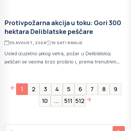
Protivpožarna akcija u toku: Gori 300
hektara Deliblatske peščare
05 AVGUST, 2026
19 SATI RANIJE
Usled izuzetno jakog vetra, požar u Deliblatskoj
peščari se veoma brzo proširio i, prema trenutnim...
page left arrow
1
2
3
4
5
6
7
8
9
page right arrow
10
...
511
512