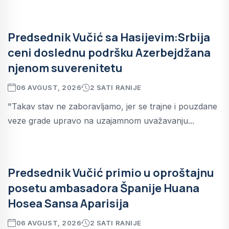
Predsednik Vučić sa Hasijevim:Srbija
ceni doslednu podršku Azerbejdžana
njenom suverenitetu
06 AVGUST, 2026
2 SATI RANIJE
"Takav stav ne zaboravljamo, jer se trajne i pouzdane
veze grade upravo na uzajamnom uvažavanju...
Predsednik Vučić primio u oproštajnu
posetu ambasadora Španije Huana
Hosea Sansa Aparisija
06 AVGUST, 2026
2 SATI RANIJE