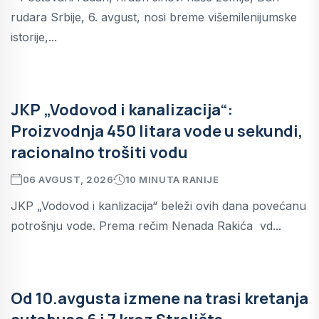
rudara Srbije, 6. avgust, nosi breme višemilenijumske
istorije,...
JKP „Vodovod i kanalizacija“:
Proizvodnja 450 litara vode u sekundi,
racionalno trošiti vodu
06 AVGUST, 2026
10 MINUTA RANIJE
JKP „Vodovod i kanlizacija“ beleži ovih dana povećanu
potrošnju vode. Prema rečim Nenada Rakića vd...
Od 10.avgusta izmene na trasi kretanja