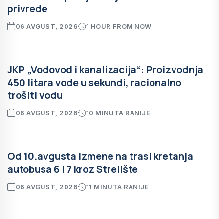
privrede
06 AVGUST, 2026
1 HOUR FROM NOW
JKP „Vodovod i kanalizacija“: Proizvodnja
450 litara vode u sekundi, racionalno
trošiti vodu
06 AVGUST, 2026
10 MINUTA RANIJE
Od 10.avgusta izmene na trasi kretanja
autobusa 6 i 7 kroz Strelište
06 AVGUST, 2026
11 MINUTA RANIJE