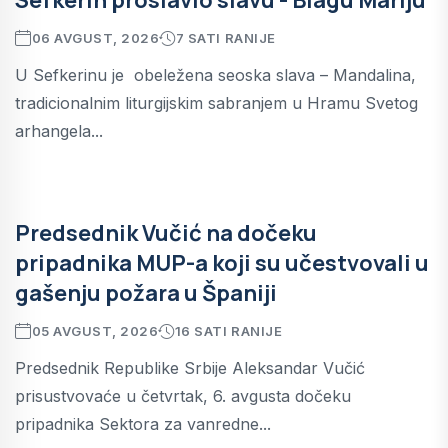
06 AVGUST, 2026
7 SATI RANIJE
U Sefkerinu je obeležena seoska slava – Mandalina,
tradicionalnim liturgijskim sabranjem u Hramu Svetog
arhangela...
Predsednik Vučić na dočeku
pripadnika MUP-a koji su učestvovali u
gašenju požara u Španiji
05 AVGUST, 2026
16 SATI RANIJE
Predsednik Republike Srbije Aleksandar Vučić
prisustvovaće u četvrtak, 6. avgusta dočeku
pripadnika Sektora za vanredne...