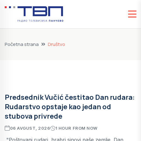
Početna strana
Društvo
Predsednik Vučić čestitao Dan rudara:
Rudarstvo opstaje kao jedan od
stubova privrede
06 AVGUST, 2026
1 HOUR FROM NOW
"Poštovani rudari, hrabri sinovi naše zemlje, Dan