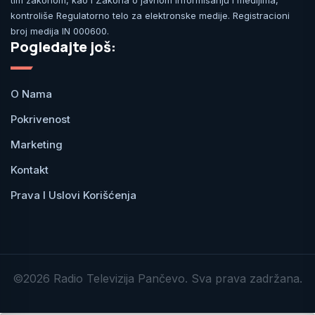
tim zakonom, kao i Zakona o javnom informisanju i medijima,
kontroliše Regulatorno telo za elektronske medije. Registracioni
broj medija IN 000600.
Pogledajte još:
O Nama
Pokrivenost
Marketing
Kontakt
Prava I Uslovi Korišćenja
©2026 Radio Televizija Pančevo. Sva prava zadržana.