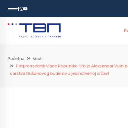
P
Početna
Vesti
Potpredsednik Vlade Republike Srbije Aleksandar Vulin pos
carstva Dušanovog budemo u jedinstvenoj državi