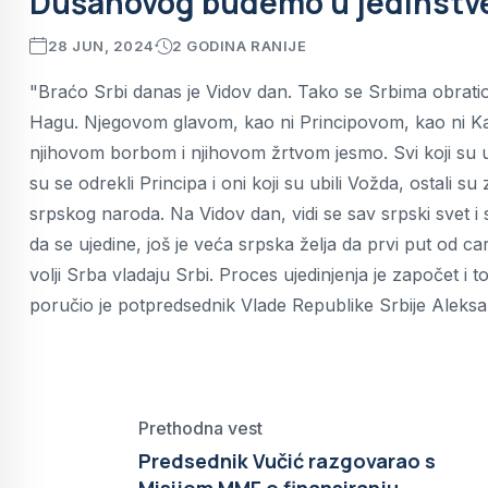
Dušanovog budemo u jedinstve
28 JUN, 2024
2 GODINA RANIJE
"Braćo Srbi danas je Vidov dan. Tako se Srbima obratio
Hagu. Njegovom glavom, kao ni Principovom, kao ni Kar
njihovom borbom i njihovom žrtvom jesmo. Svi koji su u
su se odrekli Principa i oni koji su ubili Vožda, ostali 
srpskog naroda. Na Vidov dan, vidi se sav srpski svet i 
da se ujedine, još je veća srpska želja da prvi put od
volji Srba vladaju Srbi. Proces ujedinjenja je započet i 
poručio je potpredsednik Vlade Republike Srbije Aleksa
Prethodna vest
Predsednik Vučić razgovarao s