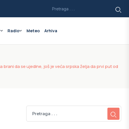
a
Radio
Meteo
Arhiva
brani da se ujedine, još je veća srpska želja da prvi put od