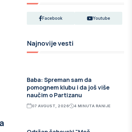
Facebook
Youtube
Najnovije vesti
Baba: Spreman sam da
pomognem klubu i da još više
naučim o Partizanu
07 AVGUST, 2026
4 MINUTA RANIJE
va
Održan šahovski "Meč