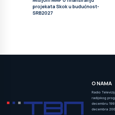
Misijom MMF o finansiranju
projekata Skok u budućnost-
SRB2027
O NAMA
Radio Televizi
radijskog prog
decembru 1992.
decembra 2009