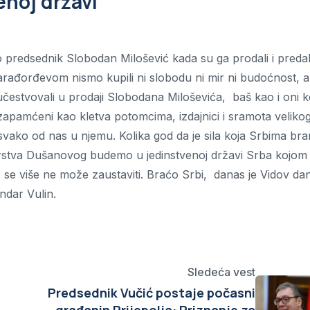
noj državi
 predsednik Slobodan Milošević kada su ga prodali i predal
ađorđevom nismo kupili ni slobodu ni mir ni budoćnost, al
čestvovali u prodaji Slobodana Miloševića, baš kao i oni ko
su zapamćeni kao kletva potomcima, izdajnici i sramota veliko
svako od nas u njemu. Kolika god da je sila koja Srbima bra
 carstva Dušanovog budemo u jedinstvenoj državi Srba kojom
to se više ne može zaustaviti. Braćo Srbi, danas je Vidov da
ndar Vulin.
Sledeća vest
Predsednik Vučić postaje počasni