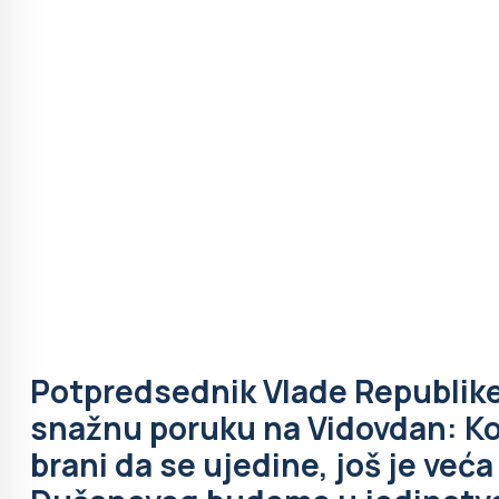
Potpredsednik Vlade Republike
snažnu poruku na Vidovdan: Kol
brani da se ujedine, još je veća