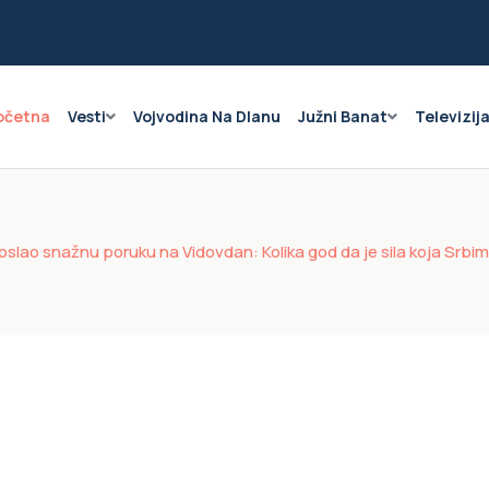
očetna
Vesti
Vojvodina Na Dlanu
Južni Banat
Televizij
lao snažnu poruku na Vidovdan: Kolika god da je sila koja Srbima 