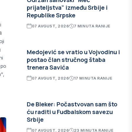
prijateljstva" između Srbije i
Republike Srpske
i
07 AVGUST, 2026
7 MINUTA RANIJE
i
ji
g
Medojević se vratio u Vojvodinu i
ni
postao član stručnog štaba
 po
trenera Savića
n",
07 AVGUST, 2026
17 MINUTA RANIJE
De Bleker: Počastvovan sam što
ću raditi u Fudbalskom savezu
Srbije
07 AVGUST, 2026
23 MINUTA RANIJE