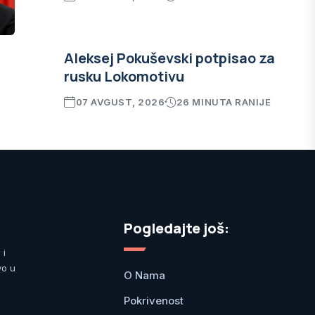
Aleksej Pokuševski potpisao za
rusku Lokomotivu
07 AVGUST, 2026
26 MINUTA RANIJE
Pogledajte još:
 i
vo u
O Nama
Pokrivenost