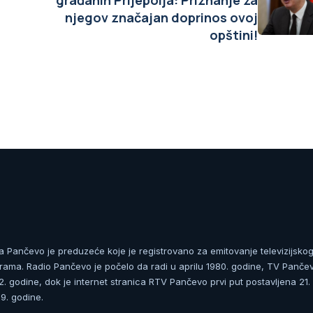
građanin Prijepolja: Priznanje za
njegov značajan doprinos ovoj
opštini!
ja Pančevo je preduzeće koje je registrovano za emitovanje televizijskog
rama. Radio Pančevo je počelo da radi u aprilu 1980. godine, TV Panče
 godine, dok je internet stranica RTV Pančevo prvi put postavljena 21.
. godine.