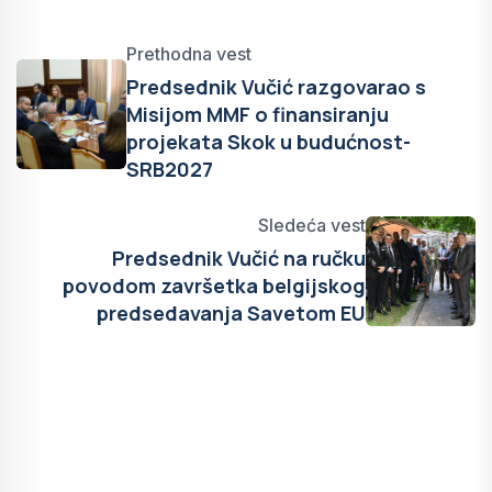
Prethodna vest
Predsednik Vučić razgovarao s
Misijom MMF o finansiranju
projekata Skok u budućnost-
SRB2027
Sledeća vest
Predsednik Vučić na ručku
povodom završetka belgijskog
predsedavanja Savetom EU