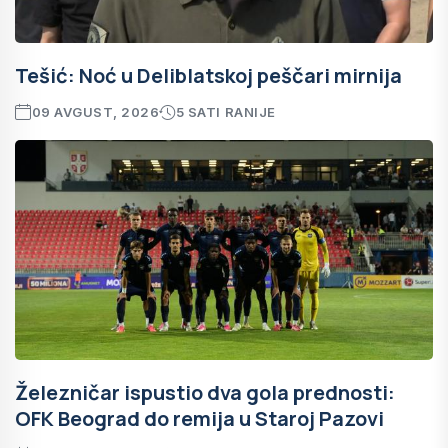
Tešić: Noć u Deliblatskoj peščari mirnija
09 AVGUST, 2026
5 SATI RANIJE
Železničar ispustio dva gola prednosti:
OFK Beograd do remija u Staroj Pazovi