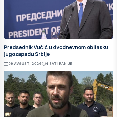
Predsednik Vučić u dvodnevnom obilasku
jugozapadu Srbije
09 AVGUST, 2026
4 SATI RANIJE