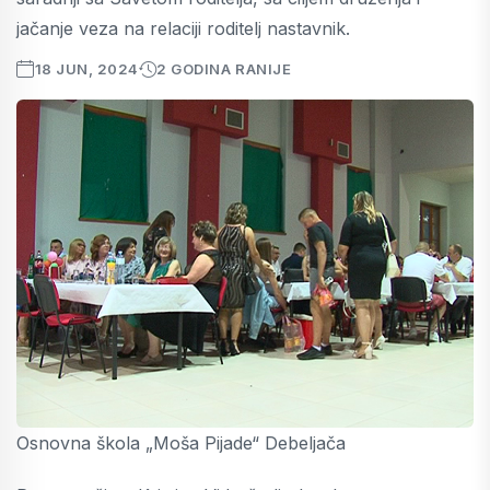
jačanje veza na relaciji roditelj nastavnik.
18 JUN, 2024
2 GODINA RANIJE
Osnovna škola „Moša Pijade“ Debeljača