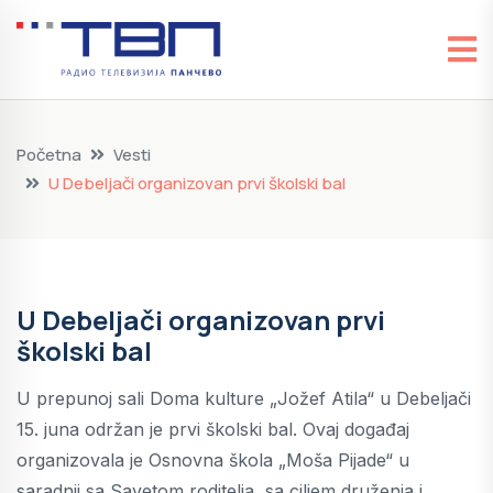
Početna
Vesti
U Debeljači organizovan prvi školski bal
U Debeljači organizovan prvi
školski bal
U prepunoj sali Doma kulture „Jožef Atila“ u Debeljači
15. juna održan je prvi školski bal. Ovaj događaj
organizovala je Osnovna škola „Moša Pijade“ u
saradnji sa Savetom roditelja, sa ciljem druženja i