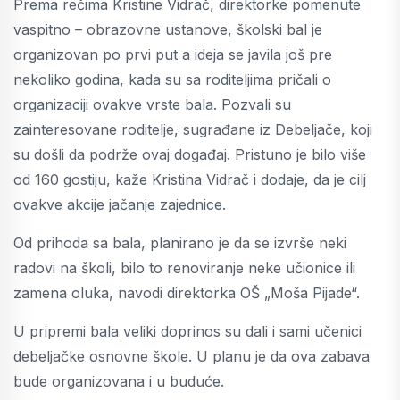
Prema rečima Kristine Vidrač, direktorke pomenute
vaspitno – obrazovne ustanove, školski bal je
organizovan po prvi put a ideja se javila još pre
nekoliko godina, kada su sa roditeljima pričali o
organizaciji ovakve vrste bala. Pozvali su
zainteresovane roditelje, sugrađane iz Debeljače, koji
su došli da podrže ovaj događaj. Pristuno je bilo više
od 160 gostiju, kaže Kristina Vidrač i dodaje, da je cilj
ovakve akcije jačanje zajednice.
Od prihoda sa bala, planirano je da se izvrše neki
radovi na školi, bilo to renoviranje neke učionice ili
zamena oluka, navodi direktorka OŠ „Moša Pijade“.
U pripremi bala veliki doprinos su dali i sami učenici
debeljačke osnovne škole. U planu je da ova zabava
bude organizovana i u buduće.