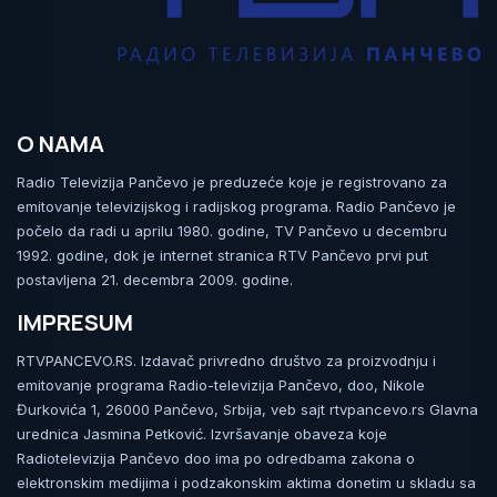
O NAMA
Radio Televizija Pančevo je preduzeće koje je registrovano za
emitovanje televizijskog i radijskog programa. Radio Pančevo je
počelo da radi u aprilu 1980. godine, TV Pančevo u decembru
1992. godine, dok je internet stranica RTV Pančevo prvi put
postavljena 21. decembra 2009. godine.
IMPRESUM
RTVPANCEVO.RS. Izdavač privredno društvo za proizvodnju i
emitovanje programa Radio-televizija Pančevo, doo, Nikole
Đurkovića 1, 26000 Pančevo, Srbija, veb sajt rtvpancevo.rs Glavna
urednica Jasmina Petković. Izvršavanje obaveza koje
Radiotelevizija Pančevo doo ima po odredbama zakona o
elektronskim medijima i podzakonskim aktima donetim u skladu sa