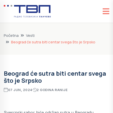
Početna
Vesti
Beograd će sutra biti centar svega što je Srpsko
Beograd će sutra biti centar svega
što je Srpsko
07 JUN, 2024
2 GODINA RANIJE
Svesrpski sabor biće održan sutra u Beogradu.