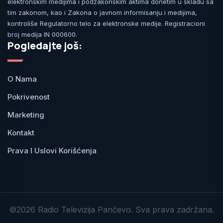
elektronskim medijima i podzakonskim aktima donetim u skladu sa
tim zakonom, kao i Zakona o javnom informisanju i medijima,
kontroliše Regulatorno telo za elektronske medije. Registracioni
broj medija IN 000600.
Pogledajte još:
O Nama
Pokrivenost
Marketing
Kontakt
Prava I Uslovi Korišćenja
©2026 Radio Televizija Pančevo. Sva prava zadržana.