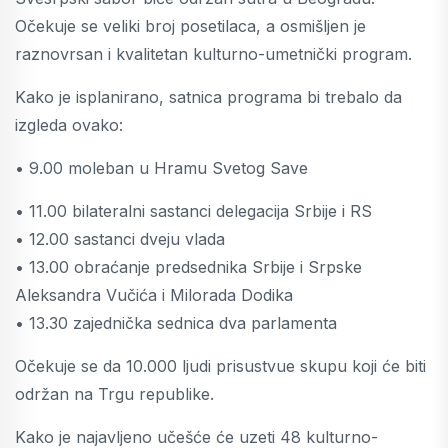
Očekuje se veliki broj posetilaca, a osmišljen je
raznovrsan i kvalitetan kulturno-umetnički program.
Kako je isplanirano, satnica programa bi trebalo da
izgleda ovako:
• 9.00 moleban u Hramu Svetog Save
• 11.00 bilateralni sastanci delegacija Srbije i RS
• 12.00 sastanci dveju vlada
• 13.00 obraćanje predsednika Srbije i Srpske
Aleksandra Vučića i Milorada Dodika
• 13.30 zajednička sednica dva parlamenta
Očekuje se da 10.000 ljudi prisustvue skupu koji će biti
održan na Trgu republike.
Kako je najavljeno učešće će uzeti 48 kulturno-