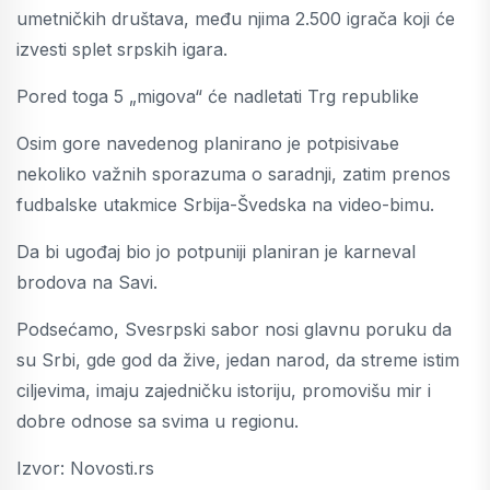
umetničkih društava, među njima 2.500 igrača koji će
izvesti splet srpskih igara.
Pored toga 5 „migova“ će nadletati Trg republike
Osim gore navedenog planirano je potpisivaьe
nekoliko važnih sporazuma o saradnji, zatim prenos
fudbalske utakmice Srbija-Švedska na video-bimu.
Da bi ugođaj bio jo potpuniji planiran je karneval
brodova na Savi.
Podsećamo, Svesrpski sabor nosi glavnu poruku da
su Srbi, gde god da žive, jedan narod, da streme istim
ciljevima, imaju zajedničku istoriju, promovišu mir i
dobre odnose sa svima u regionu.
Izvor: Novosti.rs