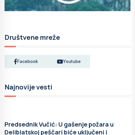
Društvene mreže
Facebook
Youtube
Najnovije vesti
Predsednik Vučić: U gašenje požara u
Deliblatskoj peščari biće uključeni i