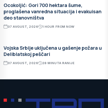
Ocokoljić: Gori 700 hektara šume,
proglašena vanredna situacija i evakuisan
deo stanovništva
07 AVGUST, 2026
1 HOUR FROM NOW
Vojska Srbije uključena u gašenje požara u
Deliblatskoj peščari
07 AVGUST, 2026
28 MINUTA RANIJE