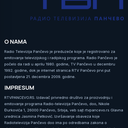
O NAMA
Radio Televizija Pančevo je preduzeće koje je registrovano za
emitovanje televizijskog i radijskog programa. Radio Pančevo je
počelo da radi u aprilu 1980. godine, TV Pančevo u decembru
1992. godine, dok je internet stranica RTV Pančevo prvi put
postavljena 21. decembra 2009. godine.
IMPRESUM
RTVPANCEVO.RS. Izdavač privredno društvo za proizvodnju i
emitovanje programa Radio-televizija Pančevo, doo, Nikole
Đurkovića 1, 26000 Pančevo, Srbija, veb sajt rtvpancevo.rs Glavna
urednica Jasmina Petković. Izvršavanje obaveza koje
Radiotelevizija Pančevo doo ima po odredbama zakona o