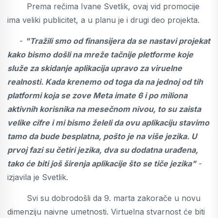
Prema rečima Ivane Svetlik, ovaj vid promocije
ima veliki publicitet, a u planu je i drugi deo projekta.
-
"Tražili smo od finansijera da se nastavi projekat
kako bismo došli na mreže tačnije pletforme koje
služe za skidanje aplikacija upravo za viruelne
realnosti. Kada krenemo od toga da na jednoj od tih
platformi koja se zove Meta imate 6 i po miliona
aktivnih korisnika na mesečnom nivou, to su zaista
velike cifre i mi bismo želeli da ovu aplikaciju stavimo
tamo da bude besplatna, pošto je na više jezika. U
prvoj fazi su četiri jezika, dva su dodatna urađena,
tako će biti još širenja aplikacije što se tiče jezika"
-
izjavila je Svetlik.
Svi su dobrodošli da 9. marta zakorače u novu
dimenziju naivne umetnosti. Virtuelna stvarnost će biti