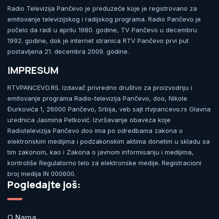
Radio Televizija Pančevo je preduzeće koje je registrovano za
emitovanje televizijskog i radijskog programa. Radio Pančevo je
počelo da radi u aprilu 1980. godine, TV Pančevo u decembru
1992. godine, dok je internet stranica RTV Pančevo prvi put
postavljena 21. decembra 2009. godine.
IMPRESUM
RTVPANCEVO.RS. Izdavač privredno društvo za proizvodnju i
emitovanje programa Radio-televizija Pančevo, doo, Nikole
Đurkovića 1, 26000 Pančevo, Srbija, veb sajt rtvpancevo.rs Glavna
urednica Jasmina Petković. Izvršavanje obaveza koje
Radiotelevizija Pančevo doo ima po odredbama zakona o
elektronskim medijima i podzakonskim aktima donetim u skladu sa
tim zakonom, kao i Zakona o javnom informisanju i medijima,
kontroliše Regulatorno telo za elektronske medije. Registracioni
broj medija IN 000600.
Pogledajte još:
O Nama