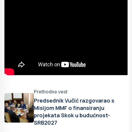
Prethodna vest
Predsednik Vučić razgovarao s
Misijom MMF o finansiranju
projekata Skok u budućnost-
SRB2027