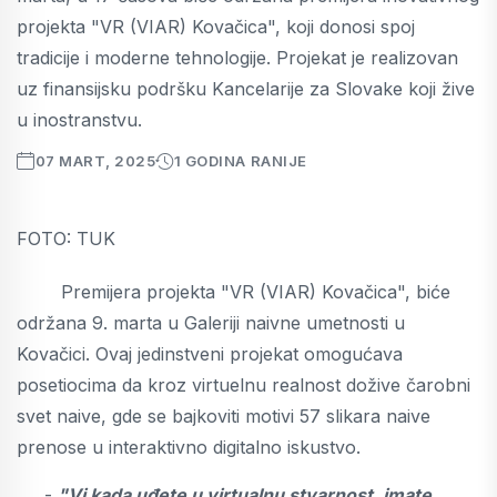
projekta "VR (VIAR) Kovačica", koji donosi spoj
tradicije i moderne tehnologije. Projekat je realizovan
uz finansijsku podršku Kancelarije za Slovake koji žive
u inostranstvu.
07 MART, 2025
1 GODINA RANIJE
FOTO: TUK
Premijera projekta "VR (VIAR) Kovačica", biće
održana 9. marta u Galeriji naivne umetnosti u
Kovačici. Ovaj jedinstveni projekat omogućava
posetiocima da kroz virtuelnu realnost dožive čarobni
svet naive, gde se bajkoviti motivi 57 slikara naive
prenose u interaktivno digitalno iskustvo.
-
"Vi kada uđete u virtualnu stvarnost, imate