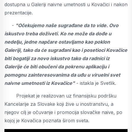
dostupna u Galeriji naivne umetnosti u Kovačici i nakon
prezentacije.
-
"Očekujemo naše sugrađane da to vide. Ovo
iskustvo treba doživeti. Ko ne može da dođe u
nedelju, jedne napčare ostavljamo kao poklon
Galeriji, tako da će sugrađani kao i posetioci Kovačice
biti bogatiji za novo iskustvo tako da radnici iz
Galerije će biti obučeni da pokrenu aplikaciju i
pomognu zainteresovanima da uđu u viruelni svet
naivne umetnosti iz Kovačice"
- istakla je Svetlik.
Projekat je realizovan uz finansijsku podršku
Kancelarije za Slovake koji žive u inostranstvu, a
njegov cilj je očuvanje i promocija slovačke naive, po
kojoj je Kovačica poznata širom sveta.