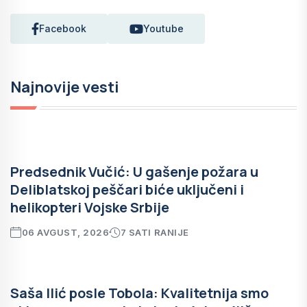
Facebook
Youtube
Najnovije vesti
Predsednik Vučić: U gašenje požara u
Deliblatskoj peščari biće uključeni i
helikopteri Vojske Srbije
06 AVGUST, 2026
7 SATI RANIJE
Saša Ilić posle Tobola: Kvalitetnija smo