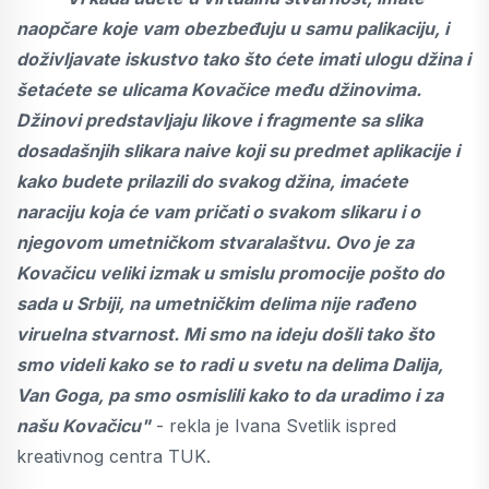
naopčare koje vam obezbeđuju u samu palikaciju, i
doživljavate iskustvo tako što ćete imati ulogu džina i
šetaćete se ulicama Kovačice među džinovima.
Džinovi predstavljaju likove i fragmente sa slika
dosadašnjih slikara naive koji su predmet aplikacije i
kako budete prilazili do svakog džina, imaćete
naraciju koja će vam pričati o svakom slikaru i o
njegovom umetničkom stvaralaštvu. Ovo je za
Kovačicu veliki izmak u smislu promocije pošto do
sada u Srbiji, na umetničkim delima nije rađeno
viruelna stvarnost. Mi smo na ideju došli tako što
smo videli kako se to radi u svetu na delima Dalija,
Van Goga, pa smo osmislili kako to da uradimo i za
našu Kovačicu"
- rekla je Ivana Svetlik ispred
kreativnog centra TUK.