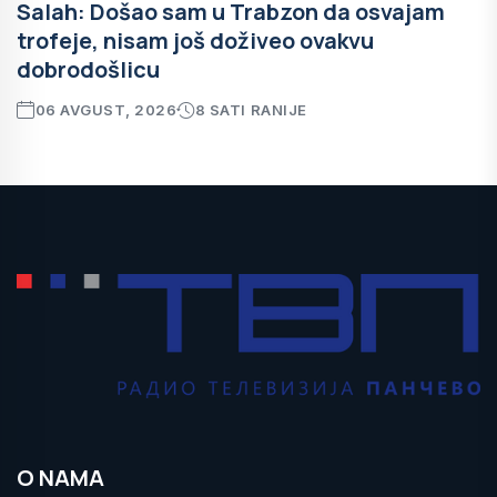
Salah: Došao sam u Trabzon da osvajam
trofeje, nisam još doživeo ovakvu
dobrodošlicu
06 AVGUST, 2026
8 SATI RANIJE
O NAMA