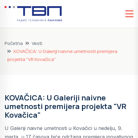
Početna
Vesti
KOVAČICA: U Galeriji naivne umetnosti premijera
projekta "VR Kovačica"
KOVAČICA: U Galeriji naivne
umetnosti premijera projekta "VR
Kovačica"
U Galeriji naivne umetnosti u Kovačici u nedelju, 9.
marta, u 17 časova biće održana premijera inovativnog