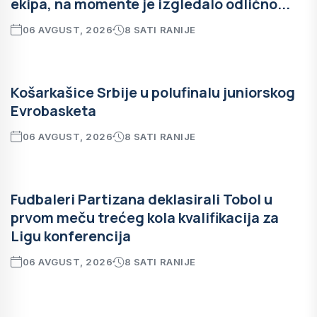
ekipa, na momente je izgledalo odlično...
06 AVGUST, 2026
8 SATI RANIJE
Košarkašice Srbije u polufinalu juniorskog
Evrobasketa
06 AVGUST, 2026
8 SATI RANIJE
Fudbaleri Partizana deklasirali Tobol u
prvom meču trećeg kola kvalifikacija za
Ligu konferencija
06 AVGUST, 2026
8 SATI RANIJE