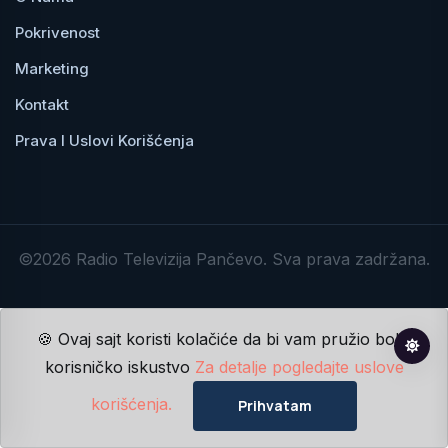
Pokrivenost
Marketing
Kontakt
Prava I Uslovi Korišćenja
©2026 Radio Televizija Pančevo. Sva prava zadržana.
🍪 Ovaj sajt koristi kolačiće da bi vam pružio bolje
korisničko iskustvo
Za detalje pogledajte uslove
korišćenja.
Prihvatam