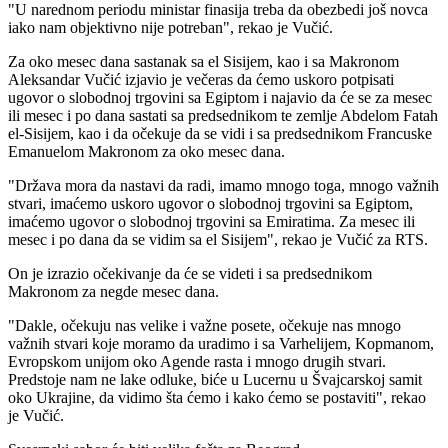
"U narednom periodu ministar finasija treba da obezbedi još novca
iako nam objektivno nije potreban", rekao je Vučić.
Za oko mesec dana sastanak sa el Sisijem, kao i sa Makronom
Aleksandar Vučić izjavio je večeras da ćemo uskoro potpisati
ugovor o slobodnoj trgovini sa Egiptom i najavio da će se za mesec
ili mesec i po dana sastati sa predsednikom te zemlje Abdelom Fatah
el-Sisijem, kao i da očekuje da se vidi i sa predsednikom Francuske
Emanuelom Makronom za oko mesec dana.
"Država mora da nastavi da radi, imamo mnogo toga, mnogo važnih
stvari, imaćemo uskoro ugovor o slobodnoj trgovini sa Egiptom,
imaćemo ugovor o slobodnoj trgovini sa Emiratima. Za mesec ili
mesec i po dana da se vidim sa el Sisijem", rekao je Vučić za RTS.
On je izrazio očekivanje da će se videti i sa predsednikom
Makronom za negde mesec dana.
"Dakle, očekuju nas velike i važne posete, očekuje nas mnogo
važnih stvari koje moramo da uradimo i sa Varhelijem, Kopmanom,
Evropskom unijom oko Agende rasta i mnogo drugih stvari.
Predstoje nam ne lake odluke, biće u Lucernu u Švajcarskoj samit
oko Ukrajine, da vidimo šta ćemo i kako ćemo se postaviti", rekao
je Vučić.