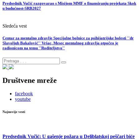
Predsednik Vučić razgovarao s Misijom MMF o finansiranju projekata Skok
u budućnost-SRB2027
Sledeća vest
Centar za mentalno zdravlje Specijalne bolnice za psihijatrijske bolesti ''dr
Slavoljub Bakalović'' Vršac, Mesec mentalnog zdravlja otpočeo je
radionicom na temu ''Roditeljstvo''
Društvene mreže
facebook
youtube
Najnovije vesti
Predsednik Vučić: U gašenje požara u Deliblatskoj peščari biće