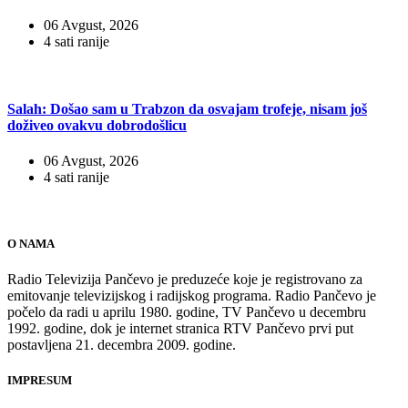
06 Avgust, 2026
4 sati ranije
Salah: Došao sam u Trabzon da osvajam trofeje, nisam još
doživeo ovakvu dobrodošlicu
06 Avgust, 2026
4 sati ranije
O NAMA
Radio Televizija Pančevo je preduzeće koje je registrovano za
emitovanje televizijskog i radijskog programa. Radio Pančevo je
počelo da radi u aprilu 1980. godine, TV Pančevo u decembru
1992. godine, dok je internet stranica RTV Pančevo prvi put
postavljena 21. decembra 2009. godine.
IMPRESUM