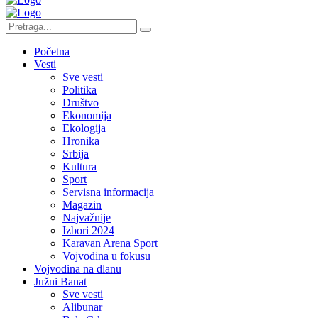
Početna
Vesti
Sve vesti
Politika
Društvo
Ekonomija
Ekologija
Hronika
Srbija
Kultura
Sport
Servisna informacija
Magazin
Najvažnije
Izbori 2024
Karavan Arena Sport
Vojvodina u fokusu
Vojvodina na dlanu
Južni Banat
Sve vesti
Alibunar