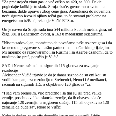
"Za predstojeću zimu gas je već otišao na 420, sa 300. Dakle,
pogledajte koliki je to skok. Struja skače, govorimo u svetu i na
berzama, dakle upravo i zbog cene gasa. Amerikanci do novembra
neće sigurno izvoziti njihov tečni gas, to će stvarati probleme na
energetskom tržištu", rekao je Vučić RTS-u.
On je naveo da Srbija sada ima 544 miliona kubnih metara gasa, od
čega 381 u Banatskom dvoru, a 163 u mađarskim skladištima.
"Nisam zadovoljan, moraćemo da povećamo naše rezerve gasa i da
krenemo u pregovore sa našim partnerima i mađarskim prijateljima.
Mi moramo da razgovaramo i sa Rusima i sa Azerbejdžanom i da to
uradimo što pre", poručio je Vučić.
SAD i Nemci računali na sigurnih 115 glasova za usvajanje
rezolucije
Aleksandar Vučić izjavio je da je danas saznao da su oni koji su
vodili kampanju za rezoluciju o Srebrenici, Nemci i Amerikanci,
računali na sigurnih 115, a objektivno 120 glasova "za".
"I sad vam prenosim, vrlo precizno i sa tim su išli pred velike
zemlje, posebno velike islamske zemlje, da ih obaveste da će
najmanje 120 zemalja, u najgorem slučaju 115, ali objektivno 120
zemalja da bude za", rekao je Vučić.
Kako je dodao, to se nije dogodilo jer su oni potcenili Srbiju,