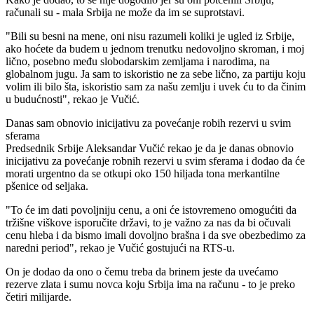
računali su - mala Srbija ne može da im se suprotstavi.
"Bili su besni na mene, oni nisu razumeli koliki je ugled iz Srbije,
ako hoćete da budem u jednom trenutku nedovoljno skroman, i moj
lično, posebno među slobodarskim zemljama i narodima, na
globalnom jugu. Ja sam to iskoristio ne za sebe lično, za partiju koju
volim ili bilo šta, iskoristio sam za našu zemlju i uvek ću to da činim
u budućnosti", rekao je Vučić.
Danas sam obnovio inicijativu za povećanje robih rezervi u svim
sferama
Predsednik Srbije Aleksandar Vučić rekao je da je danas obnovio
inicijativu za povećanje robnih rezervi u svim sferama i dodao da će
morati urgentno da se otkupi oko 150 hiljada tona merkantilne
pšenice od seljaka.
"To će im dati povoljniju cenu, a oni će istovremeno omogućiti da
tržišne viškove isporučite državi, to je važno za nas da bi očuvali
cenu hleba i da bismo imali dovoljno brašna i da sve obezbedimo za
naredni period", rekao je Vučić gostujući na RTS-u.
On je dodao da ono o čemu treba da brinem jeste da uvećamo
rezerve zlata i sumu novca koju Srbija ima na računu - to je preko
četiri milijarde.