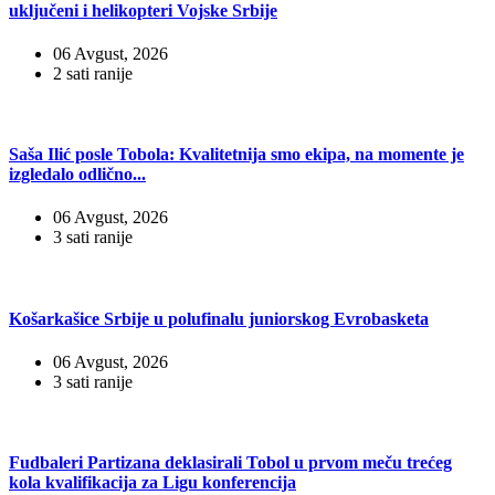
uključeni i helikopteri Vojske Srbije
06 Avgust, 2026
2 sati ranije
Saša Ilić posle Tobola: Kvalitetnija smo ekipa, na momente je
izgledalo odlično...
06 Avgust, 2026
3 sati ranije
Košarkašice Srbije u polufinalu juniorskog Evrobasketa
06 Avgust, 2026
3 sati ranije
Fudbaleri Partizana deklasirali Tobol u prvom meču trećeg
kola kvalifikacija za Ligu konferencija