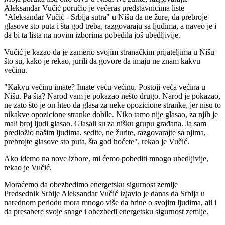
Aleksandar Vučić poručio je večeras predstavnicima liste
"Aleksandar Vučić - Srbija sutra" u Nišu da ne žure, da prebroje
glasove sto puta i šta god treba, razgovaraju sa ljudima, a naveo je i
da bi ta lista na novim izborima pobedila još ubedljivije.
Vučić je kazao da je zamerio svojim stranačkim prijateljima u Nišu
što su, kako je rekao, jurili da govore da imaju ne znam kakvu
većinu.
"Kakvu većinu imate? Imate veću većinu. Postoji veća većina u
Nišu. Pa šta? Narod vam je pokazao nešto drugo. Narod je pokazao,
ne zato što je on hteo da glasa za neke opozicione stranke, jer nisu to
nikakve opozicione stranke dobile. Niko tamo nije glasao, za njih je
mali broj ljudi glasao. Glasali su za nišku grupu građana. Ja sam
predložio našim ljudima, sedite, ne žurite, razgovarajte sa njima,
prebrojte glasove sto puta, šta god hoćete", rekao je Vučić.
Ako idemo na nove izbore, mi ćemo pobediti mnogo ubedljivije,
rekao je Vučić.
Moraćemo da obezbedimo energetsku sigurnost zemlje
Predsednik Srbije Aleksandar Vučić izjavio je danas da Srbija u
narednom periodu mora mnogo više da brine o svojim ljudima, ali i
da presabere svoje snage i obezbedi energetsku sigurnost zemlje.