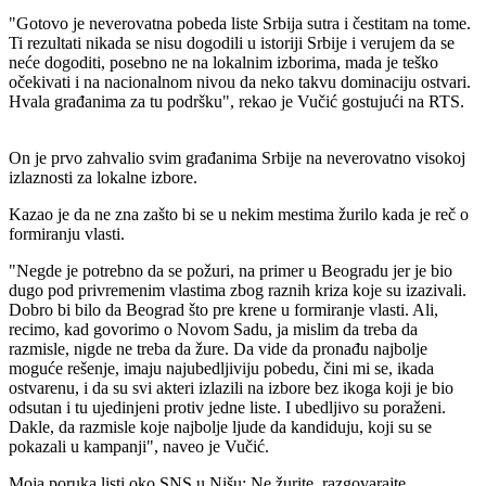
"Gotovo je neverovatna pobeda liste Srbija sutra i čestitam na tome.
Ti rezultati nikada se nisu dogodili u istoriji Srbije i verujem da se
neće dogoditi, posebno ne na lokalnim izborima, mada je teško
očekivati i na nacionalnom nivou da neko takvu dominaciju ostvari.
Hvala građanima za tu podršku", rekao je Vučić gostujući na RTS.
On je prvo zahvalio svim građanima Srbije na neverovatno visokoj
izlaznosti za lokalne izbore.
Kazao je da ne zna zašto bi se u nekim mestima žurilo kada je reč o
formiranju vlasti.
"Negde je potrebno da se požuri, na primer u Beogradu jer je bio
dugo pod privremenim vlastima zbog raznih kriza koje su izazivali.
Dobro bi bilo da Beograd što pre krene u formiranje vlasti. Ali,
recimo, kad govorimo o Novom Sadu, ja mislim da treba da
razmisle, nigde ne treba da žure. Da vide da pronađu najbolje
moguće rešenje, imaju najubedljiviju pobedu, čini mi se, ikada
ostvarenu, i da su svi akteri izlazili na izbore bez ikoga koji je bio
odsutan i tu ujedinjeni protiv jedne liste. I ubedljivo su poraženi.
Dakle, da razmisle koje najbolje ljude da kandiduju, koji su se
pokazali u kampanji", naveo je Vučić.
Moja poruka listi oko SNS u Nišu: Ne žurite, razgovarajte