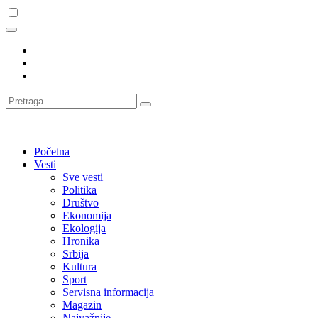
Početna
Vesti
Sve vesti
Politika
Društvo
Ekonomija
Ekologija
Hronika
Srbija
Kultura
Sport
Servisna informacija
Magazin
Najvažnije