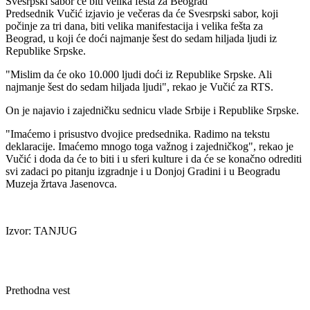
Svesrpski sabor će biti velika fešta za Beograd
Predsednik Vučić izjavio je večeras da će Svesrpski sabor, koji
počinje za tri dana, biti velika manifestacija i velika fešta za
Beograd, u koji će doći najmanje šest do sedam hiljada ljudi iz
Republike Srpske.
"Mislim da će oko 10.000 ljudi doći iz Republike Srpske. Ali
najmanje šest do sedam hiljada ljudi", rekao je Vučić za RTS.
On je najavio i zajedničku sednicu vlade Srbije i Republike Srpske.
"Imaćemo i prisustvo dvojice predsednika. Radimo na tekstu
deklaracije. Imaćemo mnogo toga važnog i zajedničkog", rekao je
Vučić i doda da će to biti i u sferi kulture i da će se konačno odrediti
svi zadaci po pitanju izgradnje i u Donjoj Gradini i u Beogradu
Muzeja žrtava Jasenovca.
Izvor: TANJUG
Prethodna vest