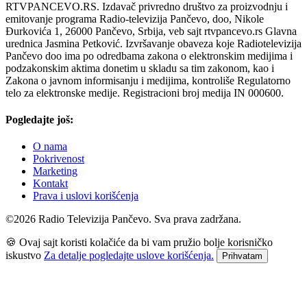
RTVPANCEVO.RS. Izdavač privredno društvo za proizvodnju i
emitovanje programa Radio-televizija Pančevo, doo, Nikole
Đurkovića 1, 26000 Pančevo, Srbija, veb sajt rtvpancevo.rs Glavna
urednica Jasmina Petković. Izvršavanje obaveza koje Radiotelevizija
Pančevo doo ima po odredbama zakona o elektronskim medijima i
podzakonskim aktima donetim u skladu sa tim zakonom, kao i
Zakona o javnom informisanju i medijima, kontroliše Regulatorno
telo za elektronske medije. Registracioni broj medija IN 000600.
Pogledajte još:
O nama
Pokrivenost
Marketing
Kontakt
Prava i uslovi korišćenja
©2026 Radio Televizija Pančevo. Sva prava zadržana.
🍪 Ovaj sajt koristi kolačiće da bi vam pružio bolje korisničko
iskustvo
Za detalje pogledajte uslove korišćenja.
Prihvatam