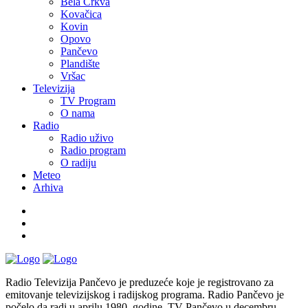
Bela Crkva
Kovačica
Kovin
Opovo
Pančevo
Plandište
Vršac
Televizija
TV Program
O nama
Radio
Radio uživo
Radio program
O radiju
Meteo
Arhiva
Radio Televizija Pančevo je preduzeće koje je registrovano za
emitovanje televizijskog i radijskog programa. Radio Pančevo je
počelo da radi u aprilu 1980. godine, TV Pančevo u decembru