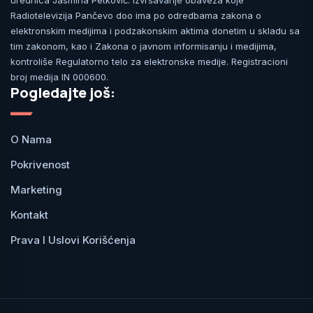
urednica Jasmina Petković. Izvršavanje obaveza koje
Radiotelevizija Pančevo doo ima po odredbama zakona o
elektronskim medijima i podzakonskim aktima donetim u skladu sa
tim zakonom, kao i Zakona o javnom informisanju i medijima,
kontroliše Regulatorno telo za elektronske medije. Registracioni
broj medija IN 000600.
Pogledajte još:
O Nama
Pokrivenost
Marketing
Kontakt
Prava I Uslovi Korišćenja