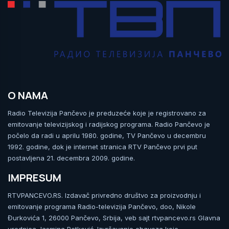
O NAMA
Radio Televizija Pančevo je preduzeće koje je registrovano za
emitovanje televizijskog i radijskog programa. Radio Pančevo je
počelo da radi u aprilu 1980. godine, TV Pančevo u decembru
1992. godine, dok je internet stranica RTV Pančevo prvi put
postavljena 21. decembra 2009. godine.
IMPRESUM
RTVPANCEVO.RS. Izdavač privredno društvo za proizvodnju i
emitovanje programa Radio-televizija Pančevo, doo, Nikole
Đurkovića 1, 26000 Pančevo, Srbija, veb sajt rtvpancevo.rs Glavna