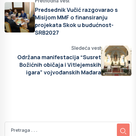
Prethodna vest
Predsednik Vučić razgovarao s
Misijom MMF o finansiranju
projekata Skok u budućnost-
SRB2027
Sledeća vest
Održana manifestacija “Susret
Božićnih običaja i Vitlejemskih
igara” vojvođanskih Mađara