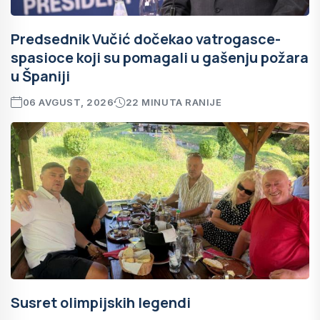
Predsednik Vučić dočekao vatrogasce-
spasioce koji su pomagali u gašenju požara
u Španiji
06 AVGUST, 2026
22 MINUTA RANIJE
Susret olimpijskih legendi