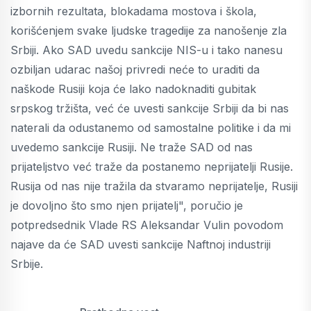
izbornih rezultata, blokadama mostova i škola,
korišćenjem svake ljudske tragedije za nanošenje zla
Srbiji. Ako SAD uvedu sankcije NIS-u i tako nanesu
ozbiljan udarac našoj privredi neće to uraditi da
naškode Rusiji koja će lako nadoknaditi gubitak
srpskog tržišta, već će uvesti sankcije Srbiji da bi nas
naterali da odustanemo od samostalne politike i da mi
uvedemo sankcije Rusiji. Ne traže SAD od nas
prijateljstvo već traže da postanemo neprijatelji Rusije.
Rusija od nas nije tražila da stvaramo neprijatelje, Rusiji
je dovoljno što smo njen prijatelj", poručio je
potpredsednik Vlade RS Aleksandar Vulin povodom
najave da će SAD uvesti sankcije Naftnoj industriji
Srbije.