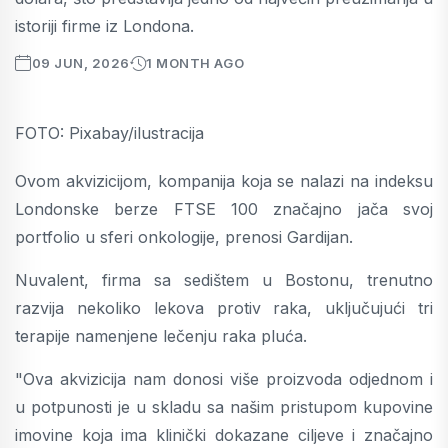
istoriji firme iz Londona.
09 JUN, 2026
1 MONTH AGO
FOTO: Pixabay/ilustracija
Ovom akvizicijom, kompanija koja se nalazi na indeksu
Londonske berze FTSE 100 značajno jača svoj
portfolio u sferi onkologije, prenosi Gardijan.
Nuvalent, firma sa sedištem u Bostonu, trenutno
razvija nekoliko lekova protiv raka, uključujući tri
terapije namenjene lečenju raka pluća.
"Ova akvizicija nam donosi više proizvoda odjednom i
u potpunosti je u skladu sa našim pristupom kupovine
imovine koja ima klinički dokazane ciljeve i značajno