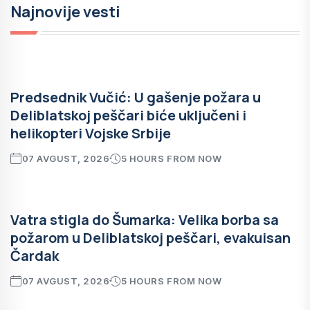
Najnovije vesti
Predsednik Vučić: U gašenje požara u
Deliblatskoj peščari biće uključeni i
helikopteri Vojske Srbije
07 AVGUST, 2026
5 HOURS FROM NOW
Vatra stigla do Šumarka: Velika borba sa
požarom u Deliblatskoj peščari, evakuisan
Čardak
07 AVGUST, 2026
5 HOURS FROM NOW