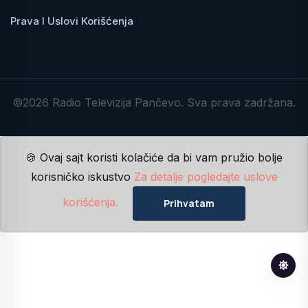
Prava I Uslovi Korišćenja
©2026 Radio Televizija Pančevo. Sva prava zadržana.
🍪 Ovaj sajt koristi kolačiće da bi vam pružio bolje
korisničko iskustvo
Za detalje pogledajte uslove
korišćenja.
Prihvatam