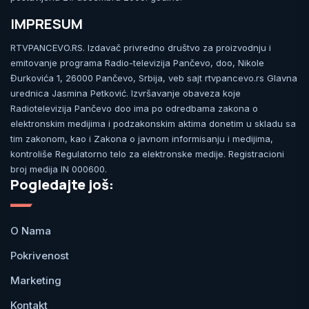
IMPRESUM
RTVPANCEVO.RS. Izdavač privredno društvo za proizvodnju i
emitovanje programa Radio-televizija Pančevo, doo, Nikole
Đurkovića 1, 26000 Pančevo, Srbija, veb sajt rtvpancevo.rs Glavna
urednica Jasmina Petković. Izvršavanje obaveza koje
Radiotelevizija Pančevo doo ima po odredbama zakona o
elektronskim medijima i podzakonskim aktima donetim u skladu sa
tim zakonom, kao i Zakona o javnom informisanju i medijima,
kontroliše Regulatorno telo za elektronske medije. Registracioni
broj medija IN 000600.
Pogledajte još:
O Nama
Pokrivenost
Marketing
Kontakt