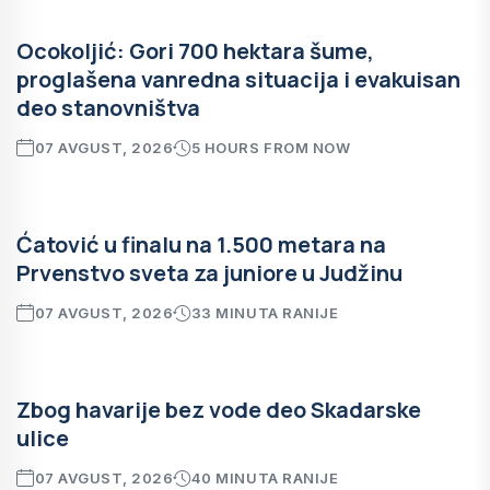
Ocokoljić: Gori 700 hektara šume,
proglašena vanredna situacija i evakuisan
deo stanovništva
07 AVGUST, 2026
5 HOURS FROM NOW
Ćatović u finalu na 1.500 metara na
Prvenstvo sveta za juniore u Judžinu
07 AVGUST, 2026
33 MINUTA RANIJE
Zbog havarije bez vode deo Skadarske
ulice
07 AVGUST, 2026
40 MINUTA RANIJE