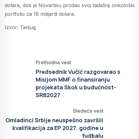
dolara, dok je Novartisu prodao svoj tadašnji onkološki
portfolio za 16 milijardi dolara.
Izvor: Tanjug
Prethodna vest
Predsednik Vučić razgovarao s
Misijom MMF o finansiranju
projekata Skok u budućnost-
SRB2027
Sledeća vest
Omladinci Srbije neuspešno završili
kvalifikacija za EP 2027. godine u
fudbalu