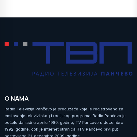
O NAMA
Radio Televizija Pančevo je preduzeće koje je registrovano za
emitovanje televizijskog i radijskog programa. Radio Pančevo je
počelo da radi u aprilu 1980. godine, TV Pančevo u decembru
1992. godine, dok je internet stranica RTV Pančevo prvi put
postavljena 21. decembra 2009. godine.