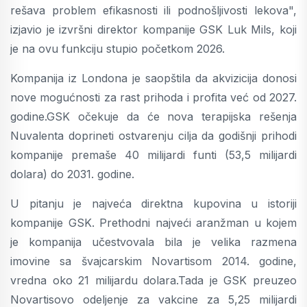
rešava problem efikasnosti ili podnošljivosti lekova",
izjavio je izvršni direktor kompanije GSK Luk Mils, koji
je na ovu funkciju stupio početkom 2026.
Kompanija iz Londona je saopštila da akvizicija donosi
nove mogućnosti za rast prihoda i profita već od 2027.
godine.GSK očekuje da će nova terapijska rešenja
Nuvalenta doprineti ostvarenju cilja da godišnji prihodi
kompanije premaše 40 milijardi funti (53,5 milijardi
dolara) do 2031. godine.
U pitanju je najveća direktna kupovina u istoriji
kompanije GSK. Prethodni najveći aranžman u kojem
je kompanija učestvovala bila je velika razmena
imovine sa švajcarskim Novartisom 2014. godine,
vredna oko 21 milijardu dolara.Tada je GSK preuzeo
Novartisovo odeljenje za vakcine za 5,25 milijardi