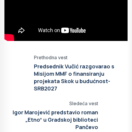
Prethodna vest
Predsednik Vučić razgovarao s
Misijom MMF o finansiranju
projekata Skok u budućnost-
SRB2027
Sledeća vest
Igor Marojević predstavio roman
„Etno“ u Gradskoj biblioteci
Pančevo