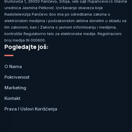
Đurkovića 1, 26000 Pančevo, Srbija, veb sajt rtvpancevo.rs Glavna
urednica Jasmina Petković. Izvršavanje obaveza koje
Radiotelevizija Pančevo doo ima po odredbama zakona o
elektronskim medijima i podzakonskim aktima donetim u skladu sa
tim zakonom, kao i Zakona o javnom informisanju i medijima,
kontroliše Regulatorno telo za elektronske medije. Registracioni
broj medija IN 000600.
Pogledajte još:
O Nama
Pokrivenost
Marketing
Kontakt
Prava I Uslovi Korišćenja