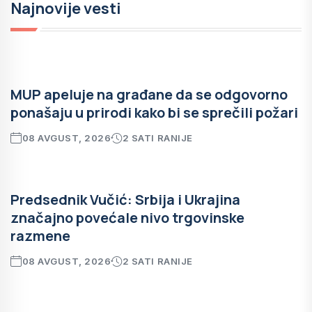
Najnovije vesti
MUP apeluje na građane da se odgovorno
ponašaju u prirodi kako bi se sprečili požari
08 AVGUST, 2026
2 SATI RANIJE
Predsednik Vučić: Srbija i Ukrajina
značajno povećale nivo trgovinske
razmene
08 AVGUST, 2026
2 SATI RANIJE