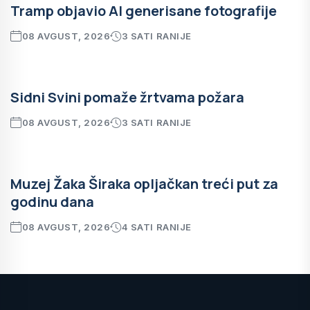
Tramp objavio AI generisane fotografije
08 AVGUST, 2026
3 SATI RANIJE
Sidni Svini pomaže žrtvama požara
08 AVGUST, 2026
3 SATI RANIJE
Muzej Žaka Širaka opljačkan treći put za
godinu dana
08 AVGUST, 2026
4 SATI RANIJE