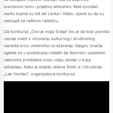
svečanom tonu i prijatnoj atmosferi. Mali izvođači
među kojima su bili bili Lenka i Vidan, izjavili su da su
nastupili sa velikom radošću.
Cilj konkursa „Ovo je moja Srbija“ bio je da kod učenika
razvije svest o očuvanju kulturnog i društvenog
nasleđa kroz umetničko izražavanje. Njegov značaj
ogleda se u podsticanju mladih da likovnim i poetskim
radovima predstave svoju viziju zemlje u kojoj
odrastaju. Kako je istakla Jelena Simić iz Udruženja
„Las Hentes“, organizatora konkursa