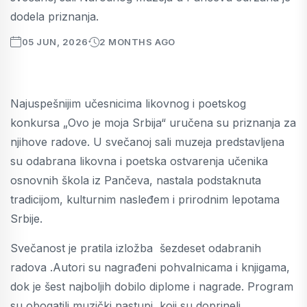
dodela priznanja.
05 JUN, 2026
2 MONTHS AGO
Najuspešnijim učesnicima likovnog i poetskog
konkursa „Ovo je moja Srbija“ uručena su priznanja za
njihove radove. U svečanoj sali muzeja predstavljena
su odabrana likovna i poetska ostvarenja učenika
osnovnih škola iz Pančeva, nastala podstaknuta
tradicijom, kulturnim nasleđem i prirodnim lepotama
Srbije.
Svečanost je pratila izložba šezdeset odabranih
radova .Autori su nagrađeni pohvalnicama i knjigama,
dok je šest najboljih dobilo diplome i nagrade. Program
su obogatili muzički nastupi, koji su doprineli