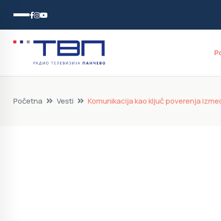
P
Početna
Vesti
Komunikacija kao ključ poverenja izmeđ