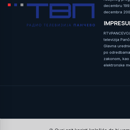
decembru 1992.
decembra 2009
IMPRES
RTVPANCEVO.RS
televizija Pan
Glavna uredni
po odredbama 
zakonom, kao i
elektronske me