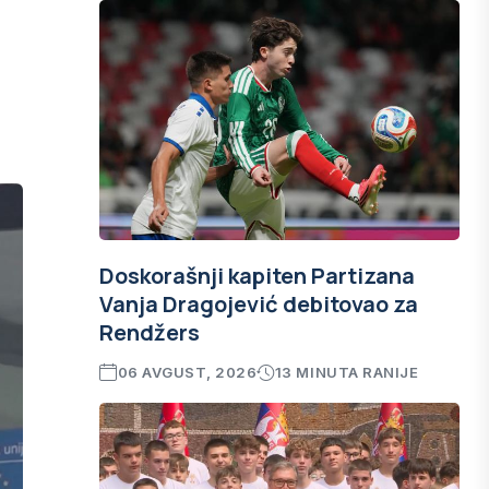
Doskorašnji kapiten Partizana
Vanja Dragojević debitovao za
Rendžers
06 AVGUST, 2026
13 MINUTA RANIJE