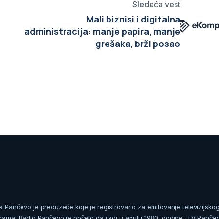
Sledeća vest
Mali biznisi i digitalna
administracija: manje papira, manje
grešaka, brži posao
ja Pančevo je preduzeće koje je registrovano za emitovanje televizijskog
rama. Radio Pančevo je počelo da radi u aprilu 1980. godine, TV Panče