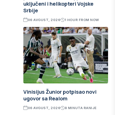
uključeni i helikopteri Vojske
Srbije
06 AVGUST, 2026
1 HOUR FROM NOW
Vinisijus Žunior potpisao novi
ugovor sa Realom
06 AVGUST, 2026
8 MINUTA RANIJE