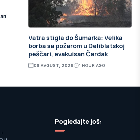
Vatra stigla do Šumarka: Velika
borba sa požarom u Deliblatskoj
peščari, evakuisan Čardak
06 AVGUST, 2026
1 HOUR AGO
Pogledajte još:
 i
vo u