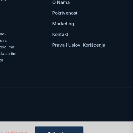
O Nama
Pokrivenost
Marketing
Kontakt
dio-
o.rs
Prava I Uslovi Korišćenja
 doo ima
du sa tim
za