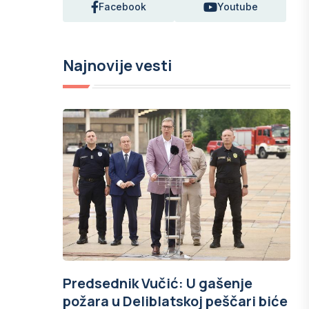
Facebook
Youtube
Najnovije vesti
Predsednik Vučić: U gašenje
požara u Deliblatskoj peščari biće