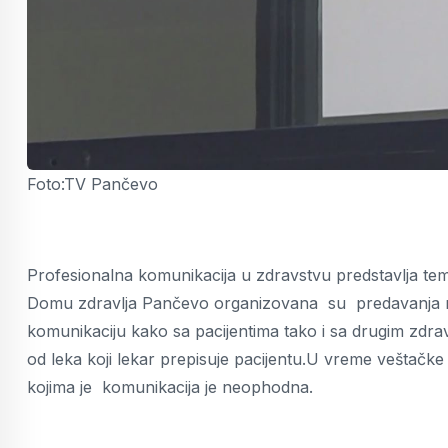
Foto:TV Pančevo
Profesionalna komunikacija u zdravstvu predstavlja teme
Domu zdravlja Pančevo organizovana su predavanja n
komunikaciju kako sa pacijentima tako i sa drugim zdr
od leka koji lekar prepisuje pacijentu.U vreme veštačke inte
kojima je komunikacija je neophodna.