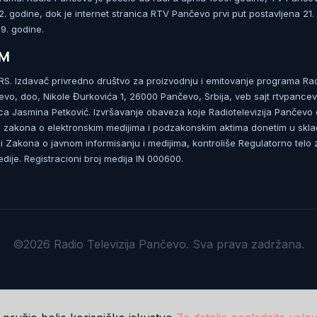
 godine, dok je internet stranica RTV Pančevo prvi put postavljena 21.
. godine.
UM
. Izdavač privredno društvo za proizvodnju i emitovanje programa Ra
čevo, doo, Nikole Đurkovića 1, 26000 Pančevo, Srbija, veb sajt rtvpancev
ca Jasmina Petković. Izvršavanje obaveza koje Radiotelevizija Pančevo
zakona o elektronskim medijima i podzakonskim aktima donetim u skla
 Zakona o javnom informisanju i medijima, kontroliše Regulatorno telo 
dije. Registracioni broj medija IN 000600.
©2026 Radio Televizija Pančevo. Sva prava zadržana.