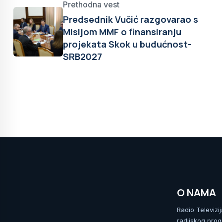
Prethodna vest
Predsednik Vučić razgovarao s
Misijom MMF o finansiranju
projekata Skok u budućnost-
SRB2027
O NAMA
Radio Televizi
radijskog prog