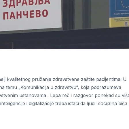
lj kvalitetnog pružanja zdravstvene zaštite pacijentima. U
a temu „Komunikacija u zdravstvu“, koja podrazumeva
avstvenim ustanovama . Lepa reč i razgovor ponekad su viš
ligencije i digitalizacije treba istaći da ljudi socijalna bića