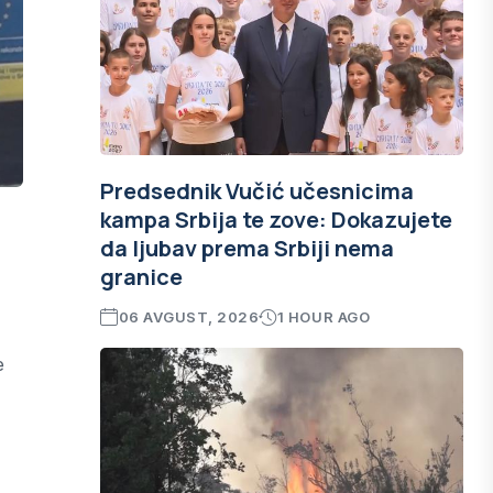
Predsednik Vučić učesnicima
kampa Srbija te zove: Dokazujete
da ljubav prema Srbiji nema
granice
06 AVGUST, 2026
1 HOUR AGO
e