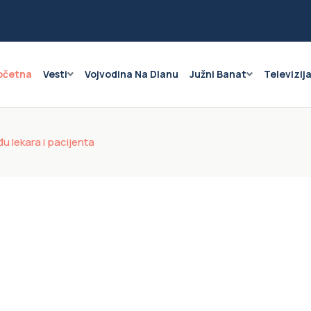
očetna
Vesti
Vojvodina Na Dlanu
Južni Banat
Televizij
u lekara i pacijenta