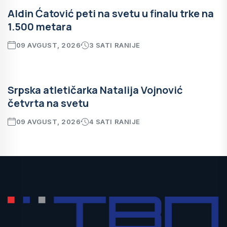
Aldin Ćatović peti na svetu u finalu trke na
1.500 metara
09 AVGUST, 2026
3 SATI RANIJE
Srpska atletičarka Natalija Vojnović
četvrta na svetu
09 AVGUST, 2026
4 SATI RANIJE