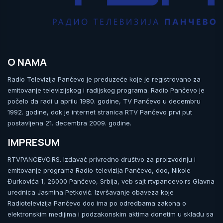
O NAMA
Radio Televizija Pančevo je preduzeće koje je registrovano za
emitovanje televizijskog i radijskog programa. Radio Pančevo je
počelo da radi u aprilu 1980. godine, TV Pančevo u decembru
1992. godine, dok je internet stranica RTV Pančevo prvi put
postavljena 21. decembra 2009. godine.
IMPRESUM
RTVPANCEVO.RS. Izdavač privredno društvo za proizvodnju i
emitovanje programa Radio-televizija Pančevo, doo, Nikole
Đurkovića 1, 26000 Pančevo, Srbija, veb sajt rtvpancevo.rs Glavna
urednica Jasmina Petković. Izvršavanje obaveza koje
Radiotelevizija Pančevo doo ima po odredbama zakona o
elektronskim medijima i podzakonskim aktima donetim u skladu sa