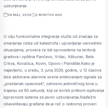
uzbunjivanje.
28 MAJ, 2026
2 MONTHS AGO
U cilju funkcionalne integracije službi od značaja za
smanjenje rizika od katastrofa i upravljanje vanrednim
situacijama, provera će biti sprovedena na teritoriji
gradova i opština Pančevo, Vršac, Alibunar, Bela
Crkva, Kovačica, Kovin, Opovo i Plandište.Kako je
najavljeno, u sredu, 3. juna 2026. godine, u 12 časova
biće aktivirane alarmne sirene emitovanjem signala za
„prestanak opasnosti“, odnosno jednoličnog tona u
trajanju od 60 sekundi, koji se koristi prilikom ispitivanja
ispravnosti sistema za javno uzbunjivanje.Nadležni
obaveštavaju građane da je reč o redovnoj proveri