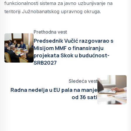
funkcionalnosti sistema za javno uzbunjivanje na
teritoriji Južnobanatskog upravnog okruga.
Prethodna vest
Predsednik Vučić razgovarao s
Misijom MMF o finansiranju
projekata Skok u budućnost-
SRB2027
Sledeća vest
Radna nedelja u EU pala na manje
od 36 sati