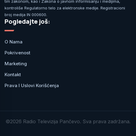
tim zakonom, kao i Zakona o javnom informisanju i medijima,
kontroliše Regulatorno telo za elektronske medije. Registracioni
broj medija IN 000600.
Pogledajte još:
O Nama
Pokrivenost
Marketing
Kontakt
Prava I Uslovi Korišćenja
©2026 Radio Televizija Pančevo. Sva prava zadržana.