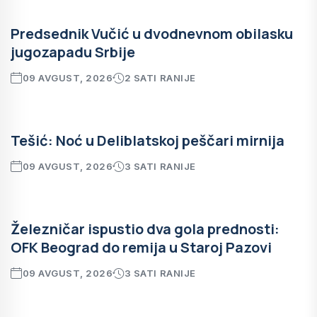
Predsednik Vučić u dvodnevnom obilasku
jugozapadu Srbije
09 AVGUST, 2026
2 SATI RANIJE
Tešić: Noć u Deliblatskoj peščari mirnija
09 AVGUST, 2026
3 SATI RANIJE
Železničar ispustio dva gola prednosti:
OFK Beograd do remija u Staroj Pazovi
09 AVGUST, 2026
3 SATI RANIJE