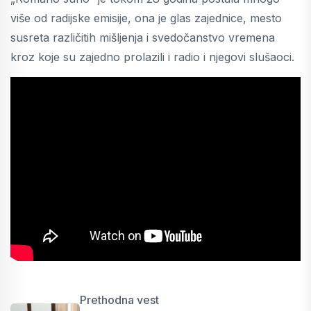
više od radijske emisije, ona je glas zajednice, mesto
susreta različitih mišljenja i svedočanstvo vremena
kroz koje su zajedno prolazili i radio i njegovi slušaoci.
Prethodna vest