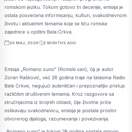
romskom jeziku. Tokom gotovo tri decenije, emisija je
ostala posvećena informisanju, kulturi, svakodnevnom
životu i aktuelnim temama koje se tiču romske
zajednice u opštini Bela Crkva.
20 MAJ, 2026
2 MONTHS AGO
Emisija „Romano suno” (Romski san), čiji je autor
Zoran Rašković, već 28 godina traje na talasima Radio
Bele Crkve, negujući autentičan i prepoznatljiv pristup
različitim društvenim temama. Kroz razgovore sa
stručnjacima iz brojnih oblasti, čije životne priče
oslikavaju svakodnevicu, emisija je postala prostor
otvorenog dijaloga, razumevanja i povezivanja.
„Romano suno” je tokom 28 godina postala mnogo