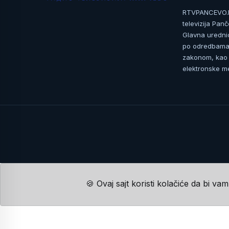
RTVPANCEVO.RS
televizija Pan
Glavna uredni
po odredbama 
zakonom, kao i
elektronske me
🍪 Ovaj sajt koristi kolačiće da bi va