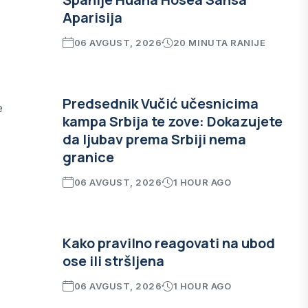
Aparisija
06 AVGUST, 2026
20 MINUTA RANIJE
Predsednik Vučić učesnicima
e
kampa Srbija te zove: Dokazujete
da ljubav prema Srbiji nema
granice
06 AVGUST, 2026
1 HOUR AGO
Kako pravilno reagovati na ubod
ose ili stršljena
06 AVGUST, 2026
1 HOUR AGO