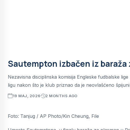
Sautempton izbačen iz baraža z
Nezavisna disciplinska komisija Engleske fudbalske lige
ligu nakon što je klub priznao da je neovlašćeno špijun
19 MAJ, 2026
2 MONTHS AGO
Foto: Tanjug / AP Photo/Kin Cheung, File