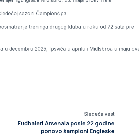
ijer ligu igraće Midlsbro, 23. maja protiv Hala.
 sledećoj sezoni Čempionšipa.
 posmatranje treninga drugog kluba u roku od 72 sata pre
da u decembru 2025, Ipsviča u aprilu i Midlsbroa u maju ov
Sledeća vest
Fudbaleri Arsenala posle 22 godine
ponovo šampioni Engleske