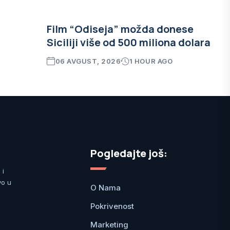
Film “Odiseja” možda donese
Siciliji više od 500 miliona dolara
06 AVGUST, 2026
1 HOUR AGO
Pogledajte još:
 i
vo u
O Nama
Pokrivenost
Marketing