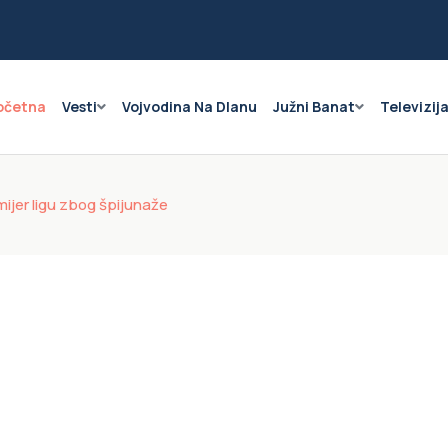
očetna
Vesti
Vojvodina Na Dlanu
Južni Banat
Televizij
ijer ligu zbog špijunaže