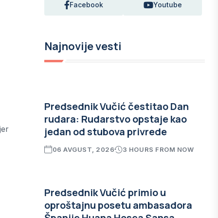
Facebook
Youtube
Najnovije vesti
Predsednik Vučić čestitao Dan
rudara: Rudarstvo opstaje kao
jer
jedan od stubova privrede
06 AVGUST, 2026
3 HOURS FROM NOW
Predsednik Vučić primio u
oproštajnu posetu ambasadora
Španije Huana Hosea Sansa