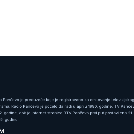
ja Pančevo je preduzeće koje je registrovano za emitovanje televizijskog
rama. Radio Pančevo je počelo da radi u aprilu 1980. godine, TV Panče
 godine, dok je internet stranica RTV Pančevo prvi put postavljena 21.
. godine.
UM