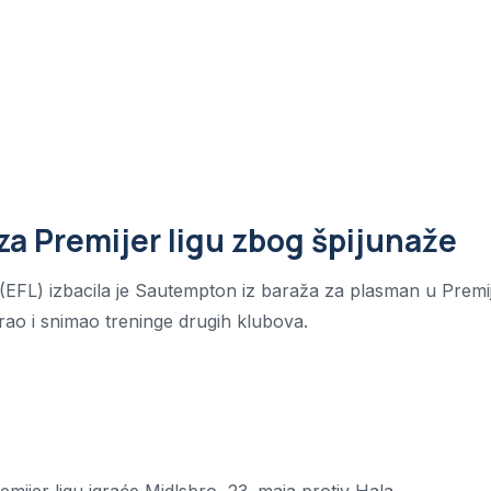
a Premijer ligu zbog špijunaže
 (EFL) izbacila je Sautempton iz baraža za plasman u Premi
irao i snimao treninge drugih klubova.