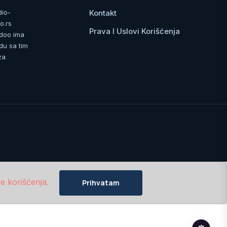
Kontakt
dio-
o.rs
Prava I Uslovi Korišćenja
 doo ima
du sa tim
za
e korišćenja.
Prihvatam