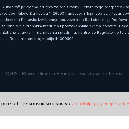
. Izdavač privredno društvo za proizvodnju i emitovanje programa Ra
čevo, doo, Nikole Đurkovića 1, 26000 Pančevo, Srbija, veb sajt rtvpancev
ca Jasmina Petković. Izvršavanje obaveza koje Radiotelevizija Pančevo
zakona o elektronskim medijima i podzakonskim aktima donetim u skla
 Zakona o javnom informisanju i medijima, kontroliše Regulatorno telo 
dije. Registracioni broj medija IN 000600.
©2026 Radio Televizija Pančevo. Sva prava zadržana.
m pružio bolje korisničko iskustvo
Za detalje pogledajte uslov