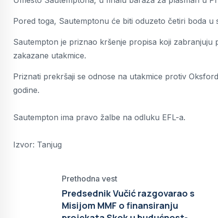
Umesto Sautemptona, u finalu baraža za plasman u Prem
Pored toga, Sautemptonu će biti oduzeto četiri boda u
Sautempton je priznao kršenje propisa koji zabranjuju
zakazane utakmice.
Priznati prekršaji se odnose na utakmice protiv Oksfor
godine.
Sautempton ima pravo žalbe na odluku EFL-a.
Izvor: Tanjug
Prethodna vest
Predsednik Vučić razgovarao s
Misijom MMF o finansiranju
projekata Skok u budućnost-