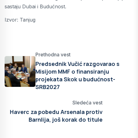
sastaju Dubai i Budućnost.
Izvor: Tanjug
Prethodna vest
Predsednik Vučić razgovarao s
Misijom MMF o finansiranju
projekata Skok u budućnost-
SRB2027
Sledeća vest
Haverc za pobedu Arsenala protiv
Barnlija, još korak do titule