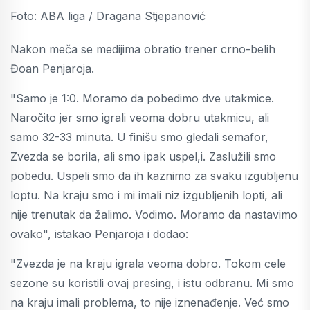
Foto: ABA liga / Dragana Stjepanović
Nakon meča se medijima obratio trener crno-belih
Đoan Penjaroja.
"Samo je 1:0. Moramo da pobedimo dve utakmice.
Naročito jer smo igrali veoma dobru utakmicu, ali
samo 32-33 minuta. U finišu smo gledali semafor,
Zvezda se borila, ali smo ipak uspel,i. Zaslužili smo
pobedu. Uspeli smo da ih kaznimo za svaku izgubljenu
loptu. Na kraju smo i mi imali niz izgubljenih lopti, ali
nije trenutak da žalimo. Vodimo. Moramo da nastavimo
ovako", istakao Penjaroja i dodao:
"Zvezda je na kraju igrala veoma dobro. Tokom cele
sezone su koristili ovaj presing, i istu odbranu. Mi smo
na kraju imali problema, to nije iznenađenje. Već smo