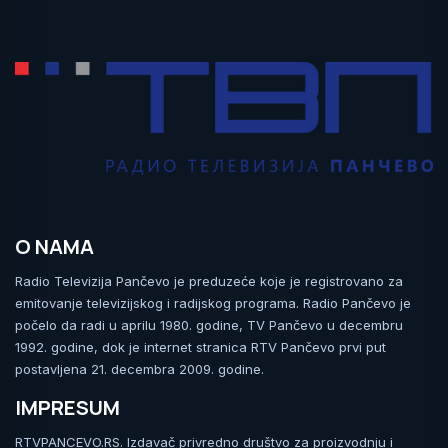
O NAMA
Radio Televizija Pančevo je preduzeće koje je registrovano za
emitovanje televizijskog i radijskog programa. Radio Pančevo je
počelo da radi u aprilu 1980. godine, TV Pančevo u decembru
1992. godine, dok je internet stranica RTV Pančevo prvi put
postavljena 21. decembra 2009. godine.
IMPRESUM
RTVPANCEVO.RS. Izdavač privredno društvo za proizvodnju i