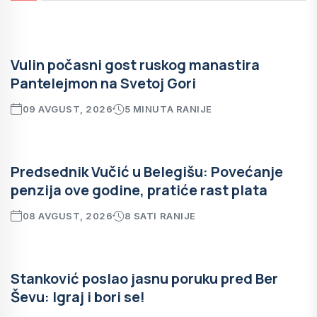
Vulin počasni gost ruskog manastira
Pantelejmon na Svetoj Gori
09 AVGUST, 2026
5 MINUTA RANIJE
Predsednik Vučić u Belegišu: Povećanje
penzija ove godine, pratiće rast plata
08 AVGUST, 2026
8 SATI RANIJE
Stanković poslao jasnu poruku pred Ber
Ševu: Igraj i bori se!