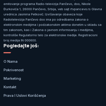
emitovanje programa Radio-televizija Pančevo, doo, Nikole
Đurkovića 1, 26000 Pančevo, Srbija, veb sajt rtvpancevo.rs Glavna
urednica Jasmina Petković. Izvršavanje obaveza koje
Radiotelevizija Pančevo doo ima po odredbama zakona o
elektronskim medijima i podzakonskim aktima donetim u skladu sa
tim zakonom, kao i Zakona o javnom informisanju i medijima,
kontroliše Regulatorno telo za elektronske medije. Registracioni
broj medija IN 000600.
Pogledajte još:
O Nama
Pokrivenost
Marketing
Kontakt
Prava I Uslovi Korišćenja