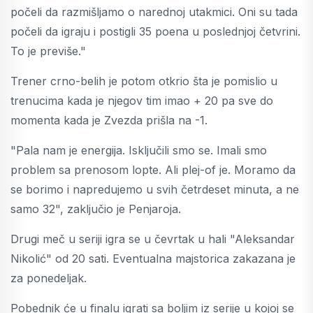
počeli da razmišljamo o narednoj utakmici. Oni su tada
počeli da igraju i postigli 35 poena u poslednjoj četvrini.
To je previše."
Trener crno-belih je potom otkrio šta je pomislio u
trenucima kada je njegov tim imao + 20 pa sve do
momenta kada je Zvezda prišla na -1.
"Pala nam je energija. Isključili smo se. Imali smo
problem sa prenosom lopte. Ali plej-of je. Moramo da
se borimo i napredujemo u svih četrdeset minuta, a ne
samo 32", zaključio je Penjaroja.
Drugi meč u seriji igra se u čevrtak u hali "Aleksandar
Nikolić" od 20 sati. Eventualna majstorica zakazana je
za ponedeljak.
Pobednik će u finalu igrati sa boljim iz serije u kojoj se