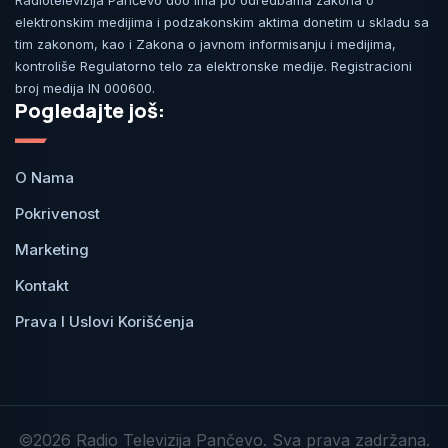
Radiotelevizija Pančevo doo ima po odredbama zakona o
elektronskim medijima i podzakonskim aktima donetim u skladu sa
tim zakonom, kao i Zakona o javnom informisanju i medijima,
kontroliše Regulatorno telo za elektronske medije. Registracioni
broj medija IN 000600.
Pogledajte još:
O Nama
Pokrivenost
Marketing
Kontakt
Prava I Uslovi Korišćenja
©2026 Radio Televizija Pančevo. Sva prava zadržana.