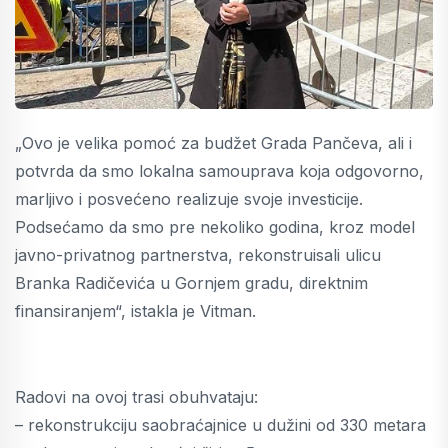
„Ovo je velika pomoć za budžet Grada Pančeva, ali i
potvrda da smo lokalna samouprava koja odgovorno,
marljivo i posvećeno realizuje svoje investicije.
Podsećamo da smo pre nekoliko godina, kroz model
javno-privatnog partnerstva, rekonstruisali ulicu
Branka Radičevića u Gornjem gradu, direktnim
finansiranjem“, istakla je Vitman.
Radovi na ovoj trasi obuhvataju:
– rekonstrukciju saobraćajnice u dužini od 330 metara