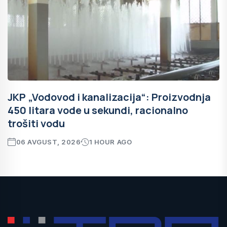
JKP „Vodovod i kanalizacija“: Proizvodnja
450 litara vode u sekundi, racionalno
trošiti vodu
06 AVGUST, 2026
1 HOUR AGO