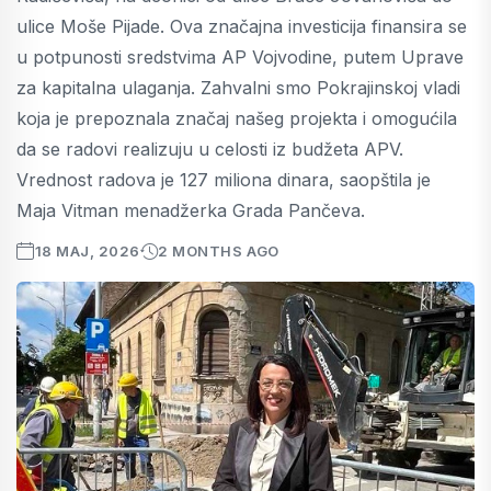
ulice Moše Pijade. Ova značajna investicija finansira se
u potpunosti sredstvima AP Vojvodine, putem Uprave
za kapitalna ulaganja. Zahvalni smo Pokrajinskoj vladi
koja je prepoznala značaj našeg projekta i omogućila
da se radovi realizuju u celosti iz budžeta APV.
Vrednost radova je 127 miliona dinara, saopštila je
Maja Vitman menadžerka Grada Pančeva.
18 MAJ, 2026
2 MONTHS AGO