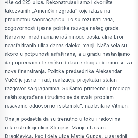
više od 225 ulica. Rekonstruisali smo i dvorište
takozvanih „Američkih zgrada“ koje izlaze na
predmetnu saobraćajnicu. To su rezultati rada,
odgovornosti i jasne politike razvoja našeg grada.
Naravno, pred nama je još mnogo posla, ali je broj
neasfaltiranih ulica danas daleko manji. Naša sela su
skoro u potpunosti asfaltirana, a u gradu nastavljamo
da pripremamo tehničku dokumentaciju i borimo se za
nova finansiranja. Politika predsednika Aleksandar
Vučić je jasna – rad, realizacija projekata i stalan
razgovor sa građanima. Slušamo primedbe i predloge
naših sugrađana i trudimo se da svaki problem
rešavamo odgovorno i sistemski“, naglasila je Vitman.
Ona je podsetila da su trenutno u toku i radovi na
rekonstrukciji ulica Sterijine, Marije i Lazara
Dragičevića, kao i dela ulice Matije Gupca, u saradnji