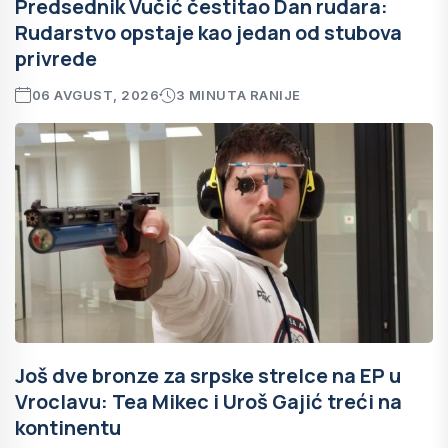
Predsednik Vučić čestitao Dan rudara:
Rudarstvo opstaje kao jedan od stubova
privrede
06 AVGUST, 2026
3 MINUTA RANIJE
Još dve bronze za srpske strelce na EP u
Vroclavu: Tea Mikec i Uroš Gajić treći na
kontinentu