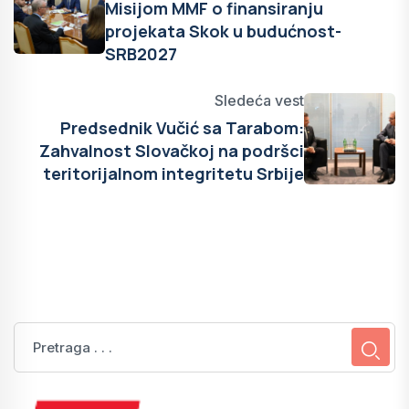
Misijom MMF o finansiranju
projekata Skok u budućnost-
SRB2027
Sledeća vest
Predsednik Vučić sa Tarabom:
Zahvalnost Slovačkoj na podršci
teritorijalnom integritetu Srbije