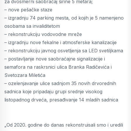
za dvosmerni saobraćaj širine 5 metara;
– nove pešačke staze
– izgradnju 74 parking mesta, od kojih je 5 namenjeno
osobama sa invaliditetom
– rekonstrukciju vodovodne mreže
– izgradnju nove fekalne i atmosferske kanalizacije
– rekonstrukciju javnog osvetljenja sa LED svetiljkama
– postavljanje nove saobraćajne signalizacije i
semafora na raskrsnici ulica Branka Radičevića i
Svetozara Miletića
– ozelenjavanje ulice sadnjom 35 novih drvorednih
sadnica koje pripadaju grupi srednje visokog
listopadnog drveća, presađivanje 14 mladih sadnica
„Od 2020. godine do danas rekonstruisali smo i uredili