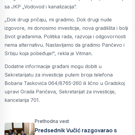
sa JKP „Vodovod i kanalizacija”.
„Dok drugi pričaju, mi gradimo. Dok drugi nude
izgovore, mi donosimo investicije, nova gradilišta i bolji
život građanima. Politika rada, razvoja i odgovornosti
nema alternativu. Nastavljamo da gradimo Pančevo i
Srbiju koja pobeđuje!“, rekla je Vitman.
Dodatne informacije građani mogu dobiti u
Sekretarijatu za investicije putem broja telefona
Bobana Taskovića 064/8765-260 ili lično u Gradskoj
upravi Grada Pančeva, Sekretarijat za investicije,
kancelarija 701.
Prethodna vest
Predsednik Vučić razgovarao s