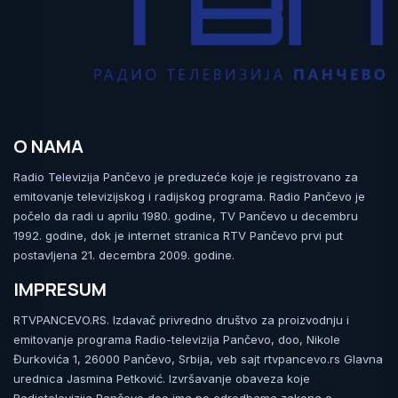
O NAMA
Radio Televizija Pančevo je preduzeće koje je registrovano za
emitovanje televizijskog i radijskog programa. Radio Pančevo je
počelo da radi u aprilu 1980. godine, TV Pančevo u decembru
1992. godine, dok je internet stranica RTV Pančevo prvi put
postavljena 21. decembra 2009. godine.
IMPRESUM
RTVPANCEVO.RS. Izdavač privredno društvo za proizvodnju i
emitovanje programa Radio-televizija Pančevo, doo, Nikole
Đurkovića 1, 26000 Pančevo, Srbija, veb sajt rtvpancevo.rs Glavna
urednica Jasmina Petković. Izvršavanje obaveza koje