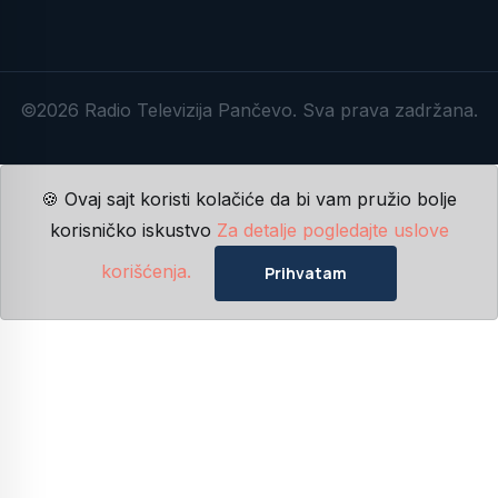
©2026 Radio Televizija Pančevo. Sva prava zadržana.
🍪 Ovaj sajt koristi kolačiće da bi vam pružio bolje
korisničko iskustvo
Za detalje pogledajte uslove
korišćenja.
Prihvatam