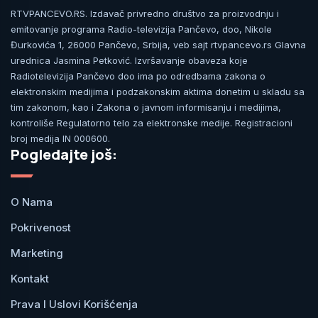
RTVPANCEVO.RS. Izdavač privredno društvo za proizvodnju i
emitovanje programa Radio-televizija Pančevo, doo, Nikole
Đurkovića 1, 26000 Pančevo, Srbija, veb sajt rtvpancevo.rs Glavna
urednica Jasmina Petković. Izvršavanje obaveza koje
Radiotelevizija Pančevo doo ima po odredbama zakona o
elektronskim medijima i podzakonskim aktima donetim u skladu sa
tim zakonom, kao i Zakona o javnom informisanju i medijima,
kontroliše Regulatorno telo za elektronske medije. Registracioni
broj medija IN 000600.
Pogledajte još:
O Nama
Pokrivenost
Marketing
Kontakt
Prava I Uslovi Korišćenja