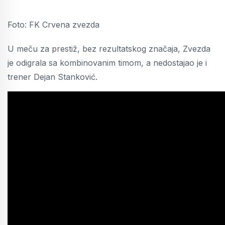
Foto: FK Crvena zvezda
U meču za prestiž, bez rezultatskog značaja, Zvezda
je odigrala sa kombinovanim timom, a nedostajao je i
trener Dejan Stanković.