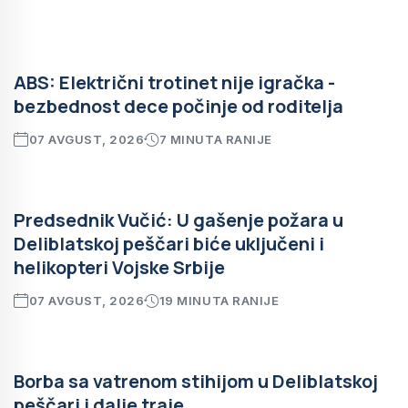
ABS: Električni trotinet nije igračka -
bezbednost dece počinje od roditelja
07 AVGUST, 2026
7 MINUTA RANIJE
Predsednik Vučić: U gašenje požara u
Deliblatskoj peščari biće uključeni i
helikopteri Vojske Srbije
07 AVGUST, 2026
19 MINUTA RANIJE
Borba sa vatrenom stihijom u Deliblatskoj
peščari i dalje traje