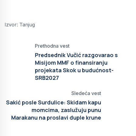
Izvor: Tanjug
Prethodna vest
Predsednik Vučić razgovarao s
Misijom MMF o finansiranju
projekata Skok u budućnost-
SRB2027
Sledeća vest
Sakić posle Surdulice: Skidam kapu
momcima, zaslužuju punu
Marakanu na proslavi duple krune