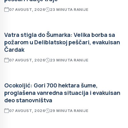
07 AVGUST, 2026
23 MINUTA RANIJE
Vatra stigla do Šumarka: Velika borba sa
požarom u Deliblatskoj peščari, evakuisan
Čardak
07 AVGUST, 2026
23 MINUTA RANIJE
Ocokoljić: Gori 700 hektara šume,
proglašena vanredna situacija i evakuisan
deo stanovništva
07 AVGUST, 2026
29 MINUTA RANIJE