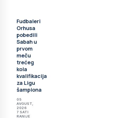
Fudbaleri
Orhusa
pobedili
Sabah u
prvom
meču
trećeg
kola
kvalifikacija
za Ligu
šampiona
05
AVGUST,
2026
7 SATI
RANIJE