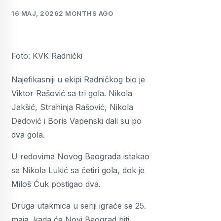
16 MAJ, 2026
2 MONTHS AGO
Foto: KVK Radnički
Najefikasniji u ekipi Radničkog bio je
Viktor Rašović sa tri gola. Nikola
Jakšić, Strahinja Rašović, Nikola
Dedović i Boris Vapenski dali su po
dva gola.
U redovima Novog Beograda istakao
se Nikola Lukić sa četiri gola, dok je
Miloš Ćuk postigao dva.
Druga utakmica u seriji igraće se 25.
maja, kada će Novi Beograd biti