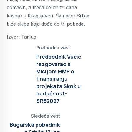
domaćin, a treća će biti tri dana
kasnije u Kragujevcu. Šampion Srbije
biće ekipa koja dođe do tri pobede.
Izvor: Tanjug
Prethodna vest
Predsednik Vučić
razgovarao s
Misijom MMF o
finansiranju
projekata Skok u
budućnost-
SRB2027
Sledeća vest
Bugarska pobednik