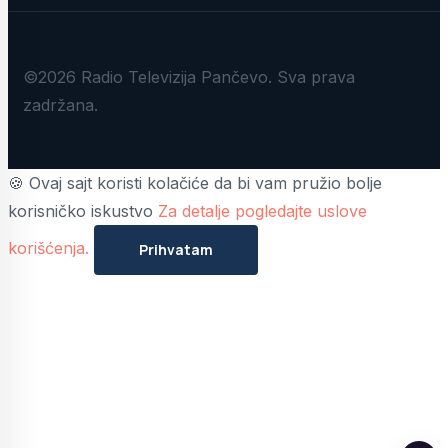
©2026 Radio Televizija Pančevo. Sva prava
zadržana.
🍪 Ovaj sajt koristi kolačiće da bi vam pružio bolje
korisničko iskustvo
Za detalje pogledajte uslove
korišćenja.
Prihvatam