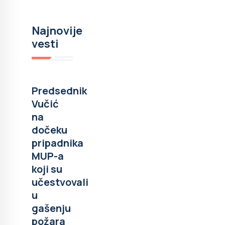
Najnovije
vesti
Predsednik
Vučić
na
dočeku
pripadnika
MUP-a
koji su
učestvovali
u
gašenju
požara