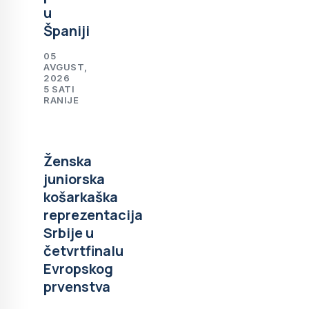
u
Španiji
05
AVGUST,
2026
5 SATI
RANIJE
Ženska
juniorska
košarkaška
reprezentacija
Srbije u
četvrtfinalu
Evropskog
prvenstva