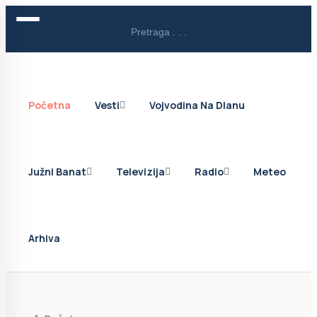
Početna
Vesti
Vojvodina Na Dlanu
Južni Banat
Televizija
Radio
Meteo
Arhiva