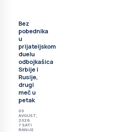
Bez
pobednika
u
prijateljskom
duelu
odbojkašica
Srbije i
Rusije,
drugi
meč u
petak
05
AVGUST,
2026
7 SATI
RANIJE