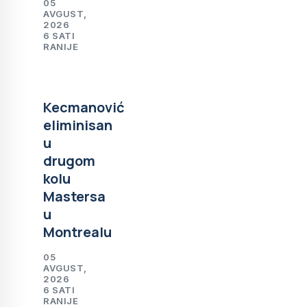
05
AVGUST,
2026
6 SATI
RANIJE
Kecmanović
eliminisan
u
drugom
kolu
Mastersa
u
Montrealu
05
AVGUST,
2026
6 SATI
RANIJE