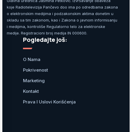
Glavna urednica Jasmina Petković. Izvršavanje obaveza
koje Radiotelevizija Pančevo doo ima po odredbama zakona
o elektronskim medijima i podzakonskim aktima donetim u
skladu sa tim zakonom, kao i Zakona o javnom informisanju
i medijima, kontroliše Regulatorno telo za elektronske
medije. Registracioni broj medija IN 000600.
Pogledajte još:
O Nama
Pokrivenost
Marketing
Kontakt
Prava I Uslovi Korišćenja