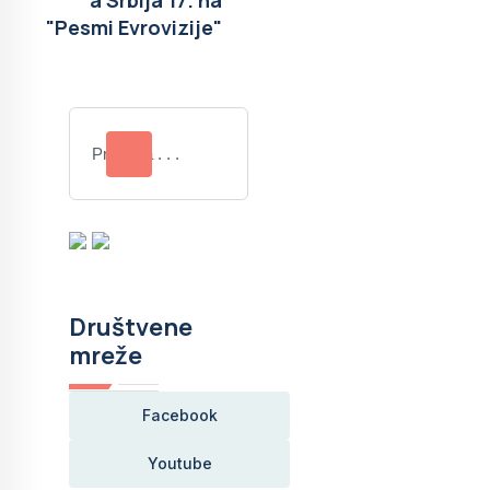
a Srbija 17. na
"Pesmi Evrovizije"
Društvene
mreže
Facebook
Youtube