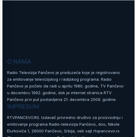
O NAMA
Radio Televizija Pančevo je preduzeće koje je registrovano
za emitovanje televizijskog i radijskog programa. Radio
Pančevo je počelo da radi u aprilu 1980. godine, TV Pančevo
u decembru 1992. godine, dok je internet stranica RTV
Pančevo prvi put postavljena 21. decembra 2009. godine.
IMPRESUM
RTVPANCEVO.RS. Izdavač privredno društvo za proizvodnju i
emitovanje programa Radio-televizija Pančevo, doo, Nikole
Đurkovića 1, 26000 Pančevo, Srbija, veb sajt rtvpancevo.rs