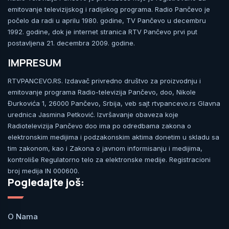
emitovanje televizijskog i radijskog programa. Radio Pančevo je
počelo da radi u aprilu 1980. godine, TV Pančevo u decembru
1992. godine, dok je internet stranica RTV Pančevo prvi put
postavljena 21. decembra 2009. godine.
IMPRESUM
RTVPANCEVO.RS. Izdavač privredno društvo za proizvodnju i
emitovanje programa Radio-televizija Pančevo, doo, Nikole
Đurkovića 1, 26000 Pančevo, Srbija, veb sajt rtvpancevo.rs Glavna
urednica Jasmina Petković. Izvršavanje obaveza koje
Radiotelevizija Pančevo doo ima po odredbama zakona o
elektronskim medijima i podzakonskim aktima donetim u skladu sa
tim zakonom, kao i Zakona o javnom informisanju i medijima,
kontroliše Regulatorno telo za elektronske medije. Registracioni
broj medija IN 000600.
Pogledajte još:
O Nama