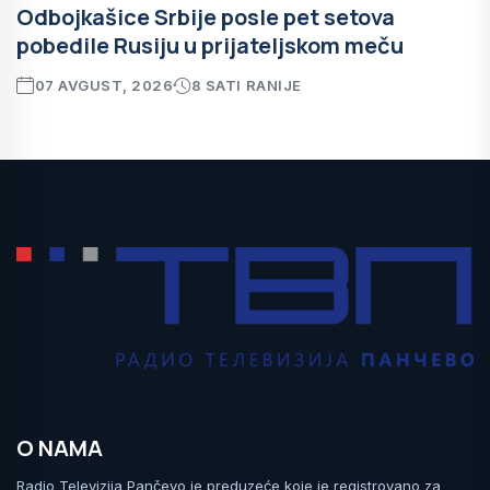
Odbojkašice Srbije posle pet setova
pobedile Rusiju u prijateljskom meču
07 AVGUST, 2026
8 SATI RANIJE
O NAMA
Radio Televizija Pančevo je preduzeće koje je registrovano za