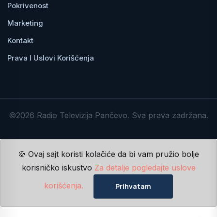
Pokrivenost
Marketing
Kontakt
Prava I Uslovi Korišćenja
©2026 Radio Televizija Pančevo. Sva prava zadržana.
🍪 Ovaj sajt koristi kolačiće da bi vam pružio bolje
korisničko iskustvo
Za detalje pogledajte uslove
korišćenja.
Prihvatam