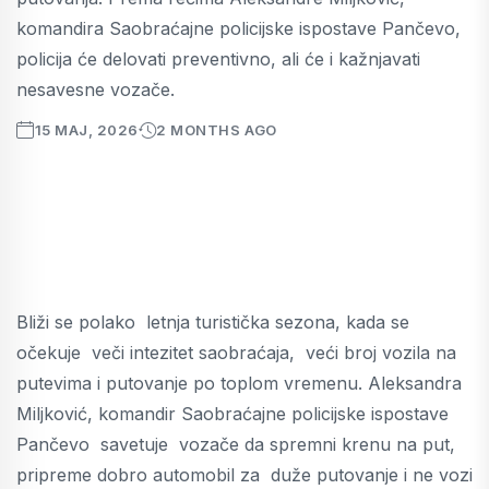
komandira Saobraćajne policijske ispostave Pančevo,
policija će delovati preventivno, ali će i kažnjavati
nesavesne vozače.
15 MAJ, 2026
2 MONTHS AGO
Bliži se polako letnja turistička sezona, kada se
očekuje veči intezitet saobraćaja, veći broj vozila na
putevima i putovanje po toplom vremenu. Aleksandra
Miljković, komandir Saobraćajne policijske ispostave
Pančevo savetuje vozače da spremni krenu na put,
pripreme dobro automobil za duže putovanje i ne vozi