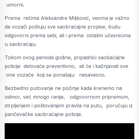
umorni.
Prema rečima Aleksandre Miljković, veoma je važno
da vozači poštuju sve saobraćajne propise, budu
odgovorni prema sebi, ali i prema ostalim učesnicima
u saobraćaju.
Tokom ovog perioda godine, pripadnici saobaćajne
policije delovaće preventivno, ali će i kažnjavati sve
one vozače koji se ponašaju nesavesno.
Bezbedno putovanje ne počinje kada krenemo na
odmor, već mnogo ranije, odgovornom pripremom,
strpljenjem i poštovanjem pravila na putu, poručuju iz
pančevačke saobraćajne policije.