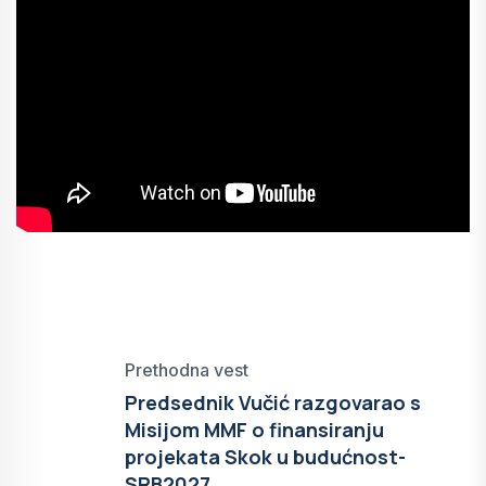
Prethodna vest
Predsednik Vučić razgovarao s
Misijom MMF o finansiranju
projekata Skok u budućnost-
SRB2027