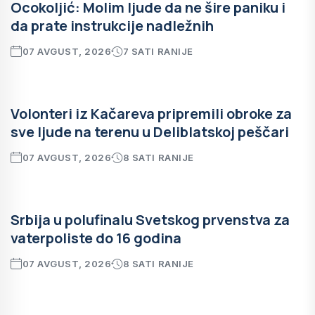
Ocokoljić: Molim ljude da ne šire paniku i
da prate instrukcije nadležnih
07 AVGUST, 2026
7 SATI RANIJE
Volonteri iz Kačareva pripremili obroke za
sve ljude na terenu u Deliblatskoj peščari
07 AVGUST, 2026
8 SATI RANIJE
Srbija u polufinalu Svetskog prvenstva za
vaterpoliste do 16 godina
07 AVGUST, 2026
8 SATI RANIJE